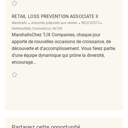
Retail Loss Prevention Associate II REQ133465
RETAIL LOSS PREVENTION ASSOCIATE II
Marshalls
Associés préposés aux ventes
REQ120573
Wethersfield, Connecticut, 06109
MarshallsChez TJX Companies, chaque jour
apporte de nouvelles occasions de croissance, de
découverte et d'accomplissement. Vous ferez partie
d'une équipe dynamique qui prône la diversité,
encourage...
Retail Loss Prevention Associate II REQ120573
Partagez cette opportunité