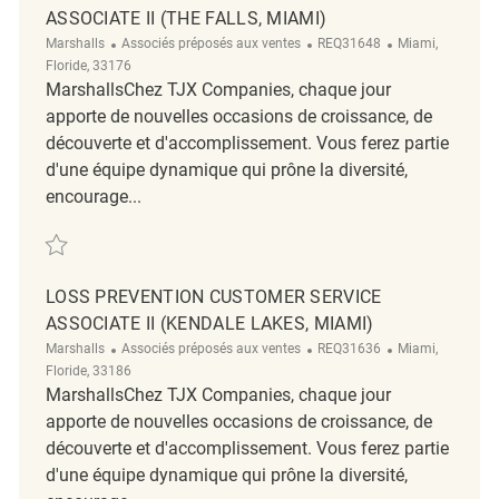
ASSOCIATE II (THE FALLS, MIAMI)
Catégorie
ReqId
Emplacement
Marshalls
Associés préposés aux ventes
REQ31648
Miami,
Floride, 33176
MarshallsChez TJX Companies, chaque jour
apporte de nouvelles occasions de croissance, de
découverte et d'accomplissement. Vous ferez partie
d'une équipe dynamique qui prône la diversité,
encourage...
Sauvegarder Loss Prevention Customer Service Associate II (The Falls,
LOSS PREVENTION CUSTOMER SERVICE
ASSOCIATE II (KENDALE LAKES, MIAMI)
Catégorie
ReqId
Emplacement
Marshalls
Associés préposés aux ventes
REQ31636
Miami,
Floride, 33186
MarshallsChez TJX Companies, chaque jour
apporte de nouvelles occasions de croissance, de
découverte et d'accomplissement. Vous ferez partie
d'une équipe dynamique qui prône la diversité,