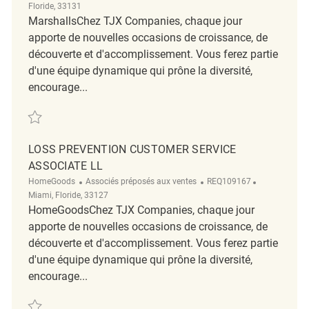
Floride, 33131
MarshallsChez TJX Companies, chaque jour
apporte de nouvelles occasions de croissance, de
découverte et d'accomplissement. Vous ferez partie
d'une équipe dynamique qui prône la diversité,
encourage...
Sauvegarder Full-Time Retail Loss Prevention Customer Service Associ
LOSS PREVENTION CUSTOMER SERVICE
ASSOCIATE LL
Catégorie
ReqId
Emplacemen
HomeGoods
Associés préposés aux ventes
REQ109167
Miami, Floride, 33127
HomeGoodsChez TJX Companies, chaque jour
apporte de nouvelles occasions de croissance, de
découverte et d'accomplissement. Vous ferez partie
d'une équipe dynamique qui prône la diversité,
encourage...
Sauvegarder Loss Prevention Customer Service Associate ll REQ109167