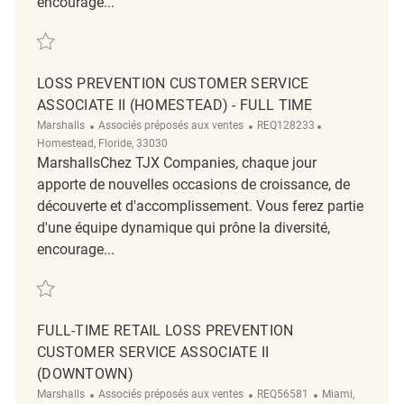
encourage...
Sauvegarder Loss Prevention Customer Service Associate II (Kendale L
LOSS PREVENTION CUSTOMER SERVICE
ASSOCIATE II (HOMESTEAD) - FULL TIME
Catégorie
ReqId
Emplacement
Marshalls
Associés préposés aux ventes
REQ128233
Homestead, Floride, 33030
MarshallsChez TJX Companies, chaque jour
apporte de nouvelles occasions de croissance, de
découverte et d'accomplissement. Vous ferez partie
d'une équipe dynamique qui prône la diversité,
encourage...
Sauvegarder Loss Prevention Customer Service Associate II (Homestead
FULL-TIME RETAIL LOSS PREVENTION
CUSTOMER SERVICE ASSOCIATE II
(DOWNTOWN)
Catégorie
ReqId
Emplacement
Marshalls
Associés préposés aux ventes
REQ56581
Miami,