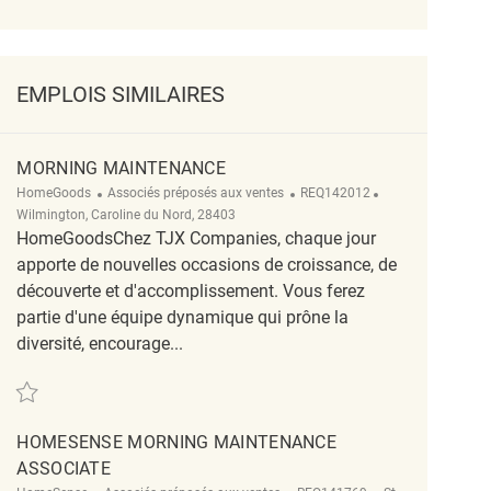
EMPLOIS SIMILAIRES
MORNING MAINTENANCE
Catégorie
ReqId
Emplacement
HomeGoods
Associés préposés aux ventes
REQ142012
Wilmington, Caroline du Nord, 28403
HomeGoodsChez TJX Companies, chaque jour
apporte de nouvelles occasions de croissance, de
découverte et d'accomplissement. Vous ferez
partie d'une équipe dynamique qui prône la
diversité, encourage...
Sauvegarder Morning Maintenance REQ142012
HOMESENSE MORNING MAINTENANCE
ASSOCIATE