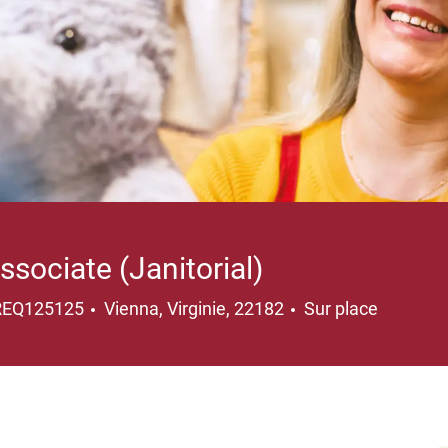
sociate (Janitorial)
Emplacement
REQ125125
Vienna, Virginie, 22182
Sur place