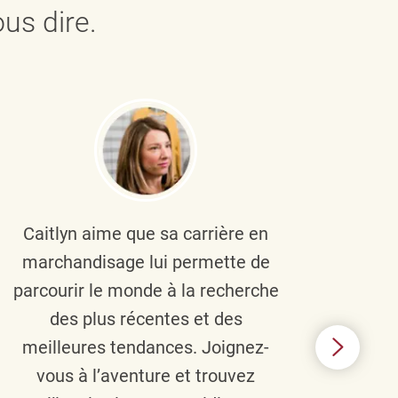
us dire.
Caitlyn aime que sa carrière en
Brau
marchandisage lui permette de
le
parcourir le monde à la recherche
diver
des plus récentes et des
un 
meilleures tendances. Joignez-
TJX,
vous à l’aventure et trouvez
élé