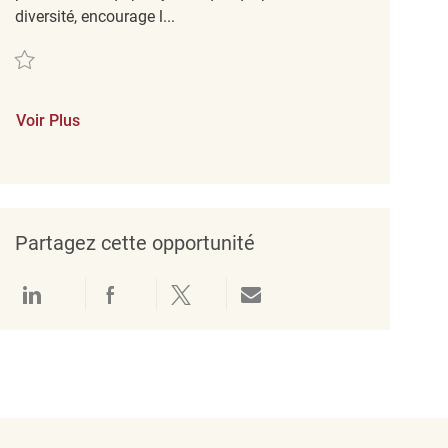
diversité, encourage l...
Sauvegarder Early Morning Cleaning Associte REQ135897
Voir Plus
Partagez cette opportunité
Partager via LinkedIn
Partager via Facebook
Partager via twitter
Partager par e-mail