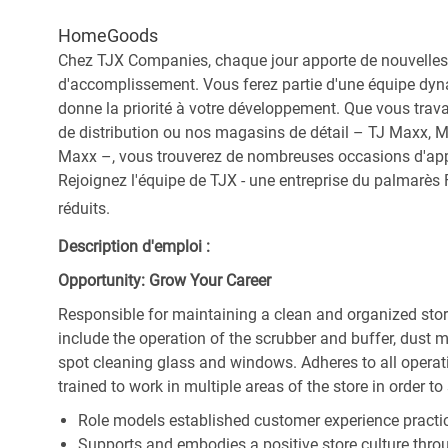
HomeGoods
Chez TJX Companies, chaque jour apporte de nouvelles 
d'accomplissement. Vous ferez partie d'une équipe dyna
donne la priorité à votre développement. Que vous trav
de distribution ou nos magasins de détail – TJ Maxx, 
Maxx –, vous trouverez de nombreuses occasions d'appre
Rejoignez l'équipe de TJX - une entreprise du palmarès F
réduits.
Description d'emploi :
Opportunity: Grow Your Career
Responsible for maintaining a clean and organized store
include the operation of the scrubber and buffer, dus
spot cleaning glass and windows. Adheres to all operat
trained to work in multiple areas of the store in order t
Role models established customer experience practic
Supports and embodies a positive store culture throu