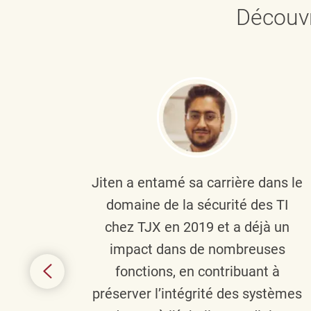
Découvr
plus
Jiten a entamé sa carrière dans le
c’est
domaine de la sécurité des TI
tion
chez TJX en 2019 et a déjà un
nes et
impact dans de nombreuses
 terme
fonctions, en contribuant à
it le
préserver l’intégrité des systèmes