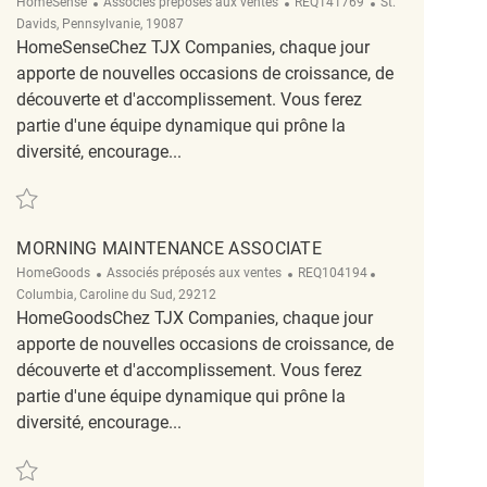
Catégorie
ReqId
Emplacement
HomeSense
Associés préposés aux ventes
REQ141769
St.
Davids, Pennsylvanie, 19087
HomeSenseChez TJX Companies, chaque jour
apporte de nouvelles occasions de croissance, de
découverte et d'accomplissement. Vous ferez
partie d'une équipe dynamique qui prône la
diversité, encourage...
Sauvegarder HOMESENSE MORNING MAINTENANCE ASSOCIATE REQ14176
MORNING MAINTENANCE ASSOCIATE
Catégorie
ReqId
Emplacement
HomeGoods
Associés préposés aux ventes
REQ104194
Columbia, Caroline du Sud, 29212
HomeGoodsChez TJX Companies, chaque jour
apporte de nouvelles occasions de croissance, de
découverte et d'accomplissement. Vous ferez
partie d'une équipe dynamique qui prône la
diversité, encourage...
Sauvegarder Morning Maintenance Associate REQ104194