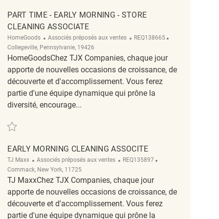
PART TIME - EARLY MORNING - STORE
CLEANING ASSOCIATE
Catégorie
ReqId
Emplacement
HomeGoods
Associés préposés aux ventes
REQ138665
Collegeville, Pennsylvanie, 19426
HomeGoodsChez TJX Companies, chaque jour
apporte de nouvelles occasions de croissance, de
découverte et d'accomplissement. Vous ferez
partie d'une équipe dynamique qui prône la
diversité, encourage...
Sauvegarder Part Time - Early Morning - Store Cleaning Associate REQ13866
EARLY MORNING CLEANING ASSOCITE
Catégorie
ReqId
Emplacement
TJ Maxx
Associés préposés aux ventes
REQ135897
Commack, New York, 11725
TJ MaxxChez TJX Companies, chaque jour
apporte de nouvelles occasions de croissance, de
découverte et d'accomplissement. Vous ferez
partie d'une équipe dynamique qui prône la