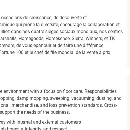
occasions de croissance, de découverte et
mique qui prône la diversité, encourage la collaboration et
ailliez dans nos quatre sièges sociaux mondiaux, nos centres
Marshalls, Homegoods, Homesense, Sierra, Winners, et TK
ndre, de vous épanouir et de faire une différence.
ortune 100 et le chef de file mondial de la vente à prix
 environment with a focus on floor care. Responsibilities
t mopping, damp mopping, sweeping, vacuuming, dusting, and
ional, merchandise, and loss prevention standards. Cross-
o support the needs of the business.
es with internal and external customers
gh honesty, integrity, and respect