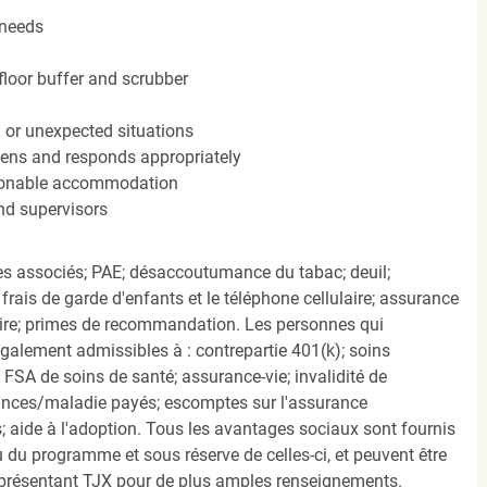
 needs
floor buffer and scrubber
n or unexpected situations
stens and responds appropriately
easonable accommodation
nd supervisors
s associés; PAE; désaccoutumance du tabac; deuil;
frais de garde d'enfants et le téléphone cellulaire; assurance
ire; primes de recommandation. Les personnes qui
également admissibles à : contrepartie 401(k); soins
FSA de soins de santé; assurance-vie; invalidité de
ances/maladie payés; escomptes sur l'assurance
 aide à l'adoption. Tous les avantages sociaux sont fournis
u programme et sous réserve de celles-ci, et peuvent être
présentant TJX pour de plus amples renseignements.