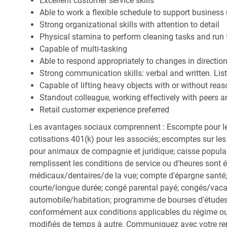
Excellent customer service skills
Able to work a flexible schedule to support business
Strong organizational skills with attention to detail
Physical stamina to perform cleaning tasks and run 
Capable of multi-tasking
Able to respond appropriately to changes in directio
Strong communication skills: verbal and written. Li
Capable of lifting heavy objects with or without r
Standout colleague, working effectively with peers a
Retail customer experience preferred
Les avantages sociaux comprennent : Escompte pour le
cotisations 401(k) pour les associés; escomptes sur les 
pour animaux de compagnie et juridique; caisse popula
remplissent les conditions de service ou d'heures sont 
médicaux/dentaires/de la vue; compte d'épargne santé; 
courte/longue durée; congé parental payé; congés/vac
automobile/habitation; programme de bourses d'études;
conformément aux conditions applicables du régime ou d
modifiés de temps à autre. Communiquez avec votre re