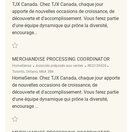
TJX Canada. Chez TJX Canada, chaque jour
apporte de nouvelles occasions de croissance, de
découverte et d'accomplissement. Vous ferez partie
d'une équipe dynamique qui prône la diversité,
encourage...
Sauvegarder full merchandising coordinator-Tanger Marshalls REQ142
MERCHANDISE PROCESSING COORDINATOR
Catégorie
ReqId
Emplacement
HomeSense
Associés préposés aux ventes
REQ139420
Toronto, Ontario, M6A 3B4
HomeSense. Chez TJX Canada, chaque jour apporte
de nouvelles occasions de croissance, de
découverte et d'accomplissement. Vous ferez partie
d'une équipe dynamique qui prône la diversité,
encourage ...
Sauvegarder Merchandise Processing Coordinator REQ139420