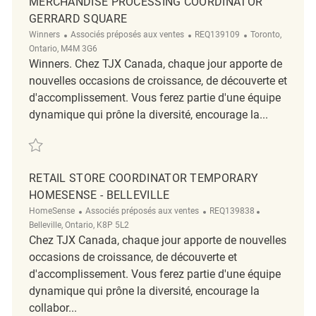
MERCHANDISE PROCESSING COORDINATOR
GERRARD SQUARE
Catégorie
ReqId
Emplacement
Winners
Associés préposés aux ventes
REQ139109
Toronto,
Ontario, M4M 3G6
Winners. Chez TJX Canada, chaque jour apporte de
nouvelles occasions de croissance, de découverte et
d'accomplissement. Vous ferez partie d'une équipe
dynamique qui prône la diversité, encourage la...
Sauvegarder Merchandise Processing Coordinator Gerrard Square REQ
RETAIL STORE COORDINATOR TEMPORARY
HOMESENSE - BELLEVILLE
Catégorie
ReqId
Emplacement
HomeSense
Associés préposés aux ventes
REQ139838
Belleville, Ontario, K8P 5L2
Chez TJX Canada, chaque jour apporte de nouvelles
occasions de croissance, de découverte et
d'accomplissement. Vous ferez partie d'une équipe
dynamique qui prône la diversité, encourage la
collabor...