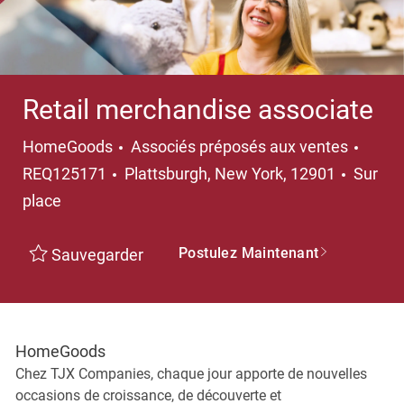
Retail merchandise associate
Catégorie
HomeGoods
Associés préposés aux ventes
Emplacement
REQ125171
Plattsburgh, New York, 12901
Sur
place
Postulez Maintenant
Sauvegarder
HomeGoods
Chez TJX Companies, chaque jour apporte de nouvelles
occasions de croissance, de découverte et