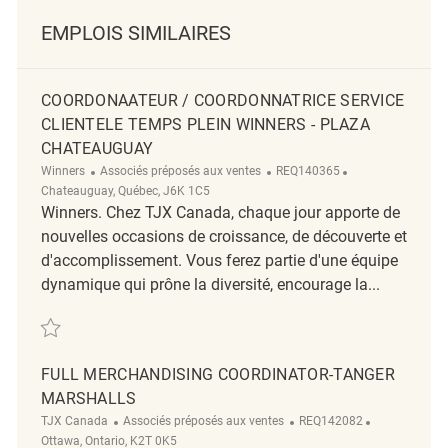
EMPLOIS SIMILAIRES
COORDONAATEUR / COORDONNATRICE SERVICE
CLIENTELE TEMPS PLEIN WINNERS - PLAZA
CHATEAUGUAY
Catégorie
ReqId
Emplacement
Winners
Associés préposés aux ventes
REQ140365
Chateauguay, Québec, J6K 1C5
Winners. Chez TJX Canada, chaque jour apporte de
nouvelles occasions de croissance, de découverte et
d'accomplissement. Vous ferez partie d'une équipe
dynamique qui prône la diversité, encourage la...
Sauvegarder Coordonaateur / Coordonnatrice Service clientele Temps 
FULL MERCHANDISING COORDINATOR-TANGER
MARSHALLS
Catégorie
ReqId
Emplacemen
TJX Canada
Associés préposés aux ventes
REQ142082
Ottawa, Ontario, K2T 0K5