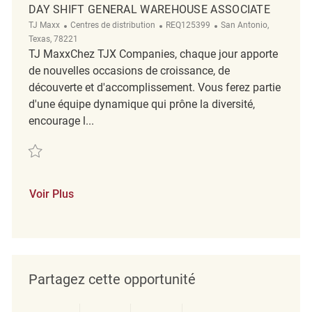
DAY SHIFT GENERAL WAREHOUSE ASSOCIATE
Catégorie
ReqId
Emplacement
TJ Maxx
Centres de distribution
REQ125399
San Antonio,
Texas, 78221
TJ MaxxChez TJX Companies, chaque jour apporte
de nouvelles occasions de croissance, de
découverte et d'accomplissement. Vous ferez partie
d'une équipe dynamique qui prône la diversité,
encourage l...
Sauvegarder Day Shift General Warehouse Associate REQ125399
Voir Plus
Partagez cette opportunité