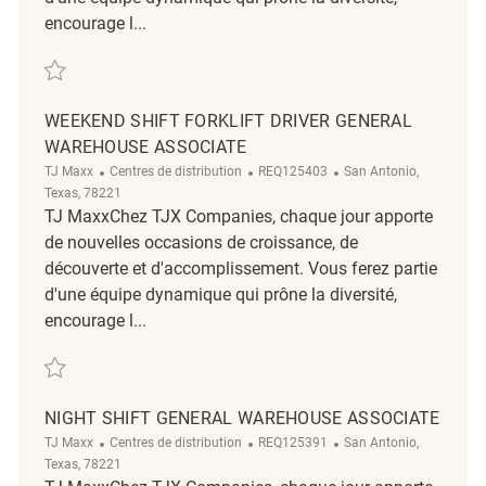
encourage l...
Sauvegarder Day Shift Forklift Driver General Warehouse Associate RE
WEEKEND SHIFT FORKLIFT DRIVER GENERAL
WAREHOUSE ASSOCIATE
Catégorie
ReqId
Emplacement
TJ Maxx
Centres de distribution
REQ125403
San Antonio,
Texas, 78221
TJ MaxxChez TJX Companies, chaque jour apporte
de nouvelles occasions de croissance, de
découverte et d'accomplissement. Vous ferez partie
d'une équipe dynamique qui prône la diversité,
encourage l...
Sauvegarder Weekend Shift Forklift Driver General Warehouse Associa
NIGHT SHIFT GENERAL WAREHOUSE ASSOCIATE
Catégorie
ReqId
Emplacement
TJ Maxx
Centres de distribution
REQ125391
San Antonio,
Texas, 78221