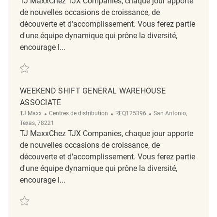
TJ MaxxChez TJX Companies, chaque jour apporte
de nouvelles occasions de croissance, de
découverte et d'accomplissement. Vous ferez partie
d'une équipe dynamique qui prône la diversité,
encourage l...
Sauvegarder Night Shift General Warehouse Associate REQ125391
WEEKEND SHIFT GENERAL WAREHOUSE
ASSOCIATE
Catégorie
ReqId
Emplacement
TJ Maxx
Centres de distribution
REQ125396
San Antonio,
Texas, 78221
TJ MaxxChez TJX Companies, chaque jour apporte
de nouvelles occasions de croissance, de
découverte et d'accomplissement. Vous ferez partie
d'une équipe dynamique qui prône la diversité,
encourage l...
Sauvegarder Weekend Shift General Warehouse Associate REQ125396