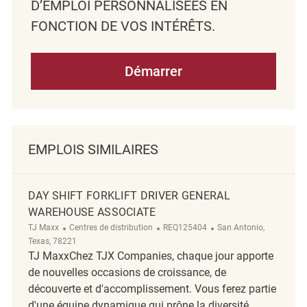
D’EMPLOI PERSONNALISÉES EN
FONCTION DE VOS INTÉRÊTS.
Démarrer
EMPLOIS SIMILAIRES
DAY SHIFT FORKLIFT DRIVER GENERAL
WAREHOUSE ASSOCIATE
Catégorie
ReqId
Emplacement
TJ Maxx
Centres de distribution
REQ125404
San Antonio,
Texas, 78221
TJ MaxxChez TJX Companies, chaque jour apporte
de nouvelles occasions de croissance, de
découverte et d'accomplissement. Vous ferez partie
d'une équipe dynamique qui prône la diversité,