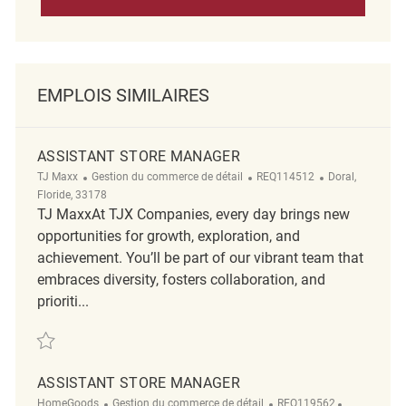
EMPLOIS SIMILAIRES
ASSISTANT STORE MANAGER
Catégorie
ReqId
Emplacement
TJ Maxx
Gestion du commerce de détail
REQ114512
Doral,
Floride, 33178
TJ MaxxAt TJX Companies, every day brings new
opportunities for growth, exploration, and
achievement. You’ll be part of our vibrant team that
embraces diversity, fosters collaboration, and
prioriti...
Sauvegarder Assistant Store Manager REQ114512
ASSISTANT STORE MANAGER
Catégorie
ReqId
Emplaceme
HomeGoods
Gestion du commerce de détail
REQ119562