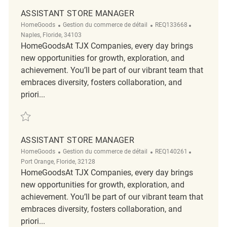
ASSISTANT STORE MANAGER
Catégorie
ReqId
Emplaceme
HomeGoods
Gestion du commerce de détail
REQ133668
Naples, Floride, 34103
HomeGoodsAt TJX Companies, every day brings
new opportunities for growth, exploration, and
achievement. You’ll be part of our vibrant team that
embraces diversity, fosters collaboration, and
priori...
Sauvegarder Assistant Store Manager REQ133668
ASSISTANT STORE MANAGER
Catégorie
ReqId
Emplaceme
HomeGoods
Gestion du commerce de détail
REQ140261
Port Orange, Floride, 32128
HomeGoodsAt TJX Companies, every day brings
new opportunities for growth, exploration, and
achievement. You’ll be part of our vibrant team that
embraces diversity, fosters collaboration, and
priori...