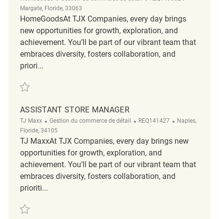
Margate, Floride, 33063
HomeGoodsAt TJX Companies, every day brings
new opportunities for growth, exploration, and
achievement. You’ll be part of our vibrant team that
embraces diversity, fosters collaboration, and
priori...
Sauvegarder Assistant Store Manager REQ119562
ASSISTANT STORE MANAGER
Catégorie
ReqId
Emplacement
TJ Maxx
Gestion du commerce de détail
REQ141427
Naples,
Floride, 34105
TJ MaxxAt TJX Companies, every day brings new
opportunities for growth, exploration, and
achievement. You’ll be part of our vibrant team that
embraces diversity, fosters collaboration, and
prioriti...
Sauvegarder Assistant Store Manager REQ141427