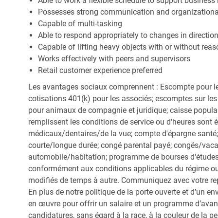
Able to work a flexible schedule to support business
Possesses strong communication and organizational s
Capable of multi-tasking
Able to respond appropriately to changes in directio
Capable of lifting heavy objects with or without r
Works effectively with peers and supervisors
Retail customer experience preferred
Les avantages sociaux comprennent : Escompte pour le
cotisations 401(k) pour les associés; escomptes sur les 
pour animaux de compagnie et juridique; caisse popula
remplissent les conditions de service ou d'heures sont 
médicaux/dentaires/de la vue; compte d'épargne santé; 
courte/longue durée; congé parental payé; congés/vac
automobile/habitation; programme de bourses d'études;
conformément aux conditions applicables du régime ou d
modifiés de temps à autre. Communiquez avec votre re
En plus de notre politique de la porte ouverte et d’un e
en œuvre pour offrir un salaire et un programme d’avan
candidatures, sans égard à la race, à la couleur de la peau