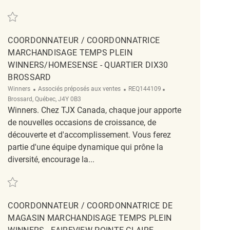
Sauvegarder full merchandising coordinator-Tanger Marshalls REQ142082
COORDONNATEUR / COORDONNATRICE
MARCHANDISAGE TEMPS PLEIN
WINNERS/HOMESENSE - QUARTIER DIX30
BROSSARD
Catégorie
ReqId
Emplacement
Winners
Associés préposés aux ventes
REQ144109
Brossard, Québec, J4Y 0B3
Winners. Chez TJX Canada, chaque jour apporte
de nouvelles occasions de croissance, de
découverte et d'accomplissement. Vous ferez
partie d'une équipe dynamique qui prône la
diversité, encourage la...
Sauvegarder Coordonnateur / Coordonnatrice Marchandisage Temps plein 
COORDONNATEUR / COORDONNATRICE DE
MAGASIN MARCHANDISAGE TEMPS PLEIN