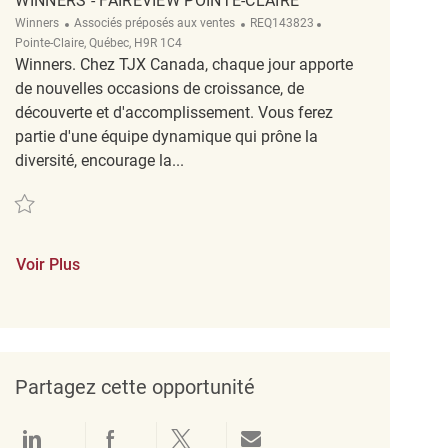
WINNERS - FAIREVIEW POINTE-CLAIRE
Catégorie
ReqId
Emplacement
Winners
Associés préposés aux ventes
REQ143823
Pointe-Claire, Québec, H9R 1C4
Winners. Chez TJX Canada, chaque jour apporte
de nouvelles occasions de croissance, de
découverte et d'accomplissement. Vous ferez
partie d'une équipe dynamique qui prône la
diversité, encourage la...
Sauvegarder Coordonnateur / Coordonnatrice de magasin Marchandisage Tem
Voir Plus
Partagez cette opportunité
Partager via LinkedIn
Partager via Facebook
Partager via twitter
Partager par e-mail