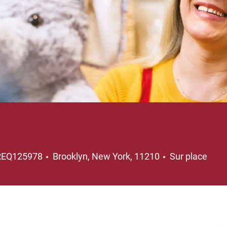
Emplacement
REQ125978
Brooklyn, New York, 11210
Sur place