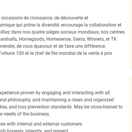
occasions de croissance, de découverte et
mique qui prône la diversité, encourage la collaboration et
ailliez dans nos quatre sièges sociaux mondiaux, nos centres
Marshalls, Homegoods, Homesense, Sierra, Winners, et TK
ndre, de vous épanouir et de faire une différence.
ortune 100 et le chef de file mondial de la vente à prix
experience proven by engaging and interacting with all
and philosophy, and maintaining a clean and organized
ise, and loss prevention standards. May be cross-trained to
he needs of the business.
es with internal and external customers
gh honesty, integrity, and respect