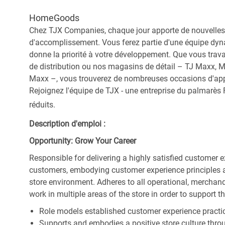
HomeGoods
Chez TJX Companies, chaque jour apporte de nouvelles 
d'accomplissement. Vous ferez partie d'une équipe dyna
donne la priorité à votre développement. Que vous trav
de distribution ou nos magasins de détail – TJ Maxx, 
Maxx –, vous trouverez de nombreuses occasions d'appre
Rejoignez l'équipe de TJX - une entreprise du palmarès F
réduits.
Description d'emploi :
Opportunity: Grow Your Career
Responsible for delivering a highly satisfied customer 
customers, embodying customer experience principles 
store environment. Adheres to all operational, merchand
work in multiple areas of the store in order to support t
Role models established customer experience practic
Supports and embodies a positive store culture throu