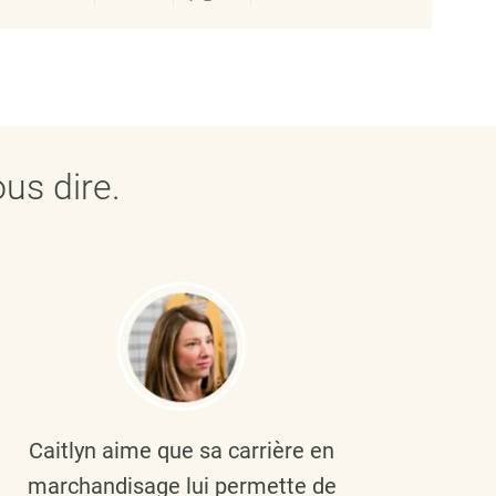
us dire.
Caitlyn aime que sa carrière en
Brau
marchandisage lui permette de
le