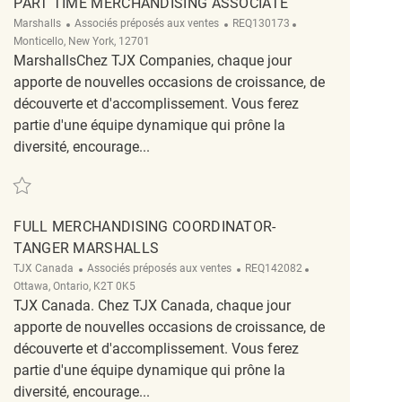
PART TIME MERCHANDISING ASSOCIATE
Catégorie
ReqId
Emplacement
Marshalls
Associés préposés aux ventes
REQ130173
Monticello, New York, 12701
MarshallsChez TJX Companies, chaque jour
apporte de nouvelles occasions de croissance, de
découverte et d'accomplissement. Vous ferez
partie d'une équipe dynamique qui prône la
diversité, encourage...
Sauvegarder part time merchandising associate REQ130173
FULL MERCHANDISING COORDINATOR-
TANGER MARSHALLS
Catégorie
ReqId
Emplacement
TJX Canada
Associés préposés aux ventes
REQ142082
Ottawa, Ontario, K2T 0K5
TJX Canada. Chez TJX Canada, chaque jour
apporte de nouvelles occasions de croissance, de
découverte et d'accomplissement. Vous ferez
partie d'une équipe dynamique qui prône la
diversité, encourage...