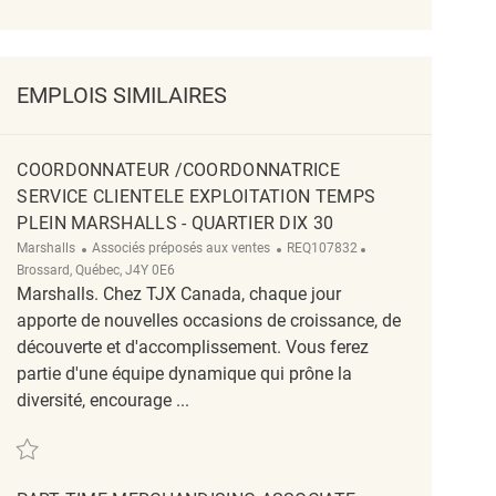
EMPLOIS SIMILAIRES
COORDONNATEUR /COORDONNATRICE
SERVICE CLIENTELE EXPLOITATION TEMPS
PLEIN MARSHALLS - QUARTIER DIX 30
Catégorie
ReqId
Emplacement
Marshalls
Associés préposés aux ventes
REQ107832
Brossard, Québec, J4Y 0E6
Marshalls. Chez TJX Canada, chaque jour
apporte de nouvelles occasions de croissance, de
découverte et d'accomplissement. Vous ferez
partie d'une équipe dynamique qui prône la
diversité, encourage ...
Sauvegarder Coordonnateur /Coordonnatrice Service Clientele Exploitation 