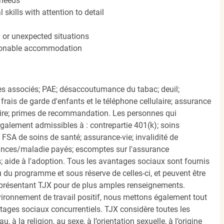
 needs
kills with attention to detail
n or unexpected situations
easonable accommodation
s associés; PAE; désaccoutumance du tabac; deuil;
frais de garde d'enfants et le téléphone cellulaire; assurance
ire; primes de recommandation. Les personnes qui
également admissibles à : contrepartie 401(k); soins
FSA de soins de santé; assurance-vie; invalidité de
ances/maladie payés; escomptes sur l'assurance
 aide à l'adoption. Tous les avantages sociaux sont fournis
u programme et sous réserve de celles-ci, et peuvent être
présentant TJX pour de plus amples renseignements.
nvironnement de travail positif, nous mettons également tout
tages sociaux concurrentiels. TJX considère toutes les
, à la religion, au sexe, à l’orientation sexuelle, à l’origine