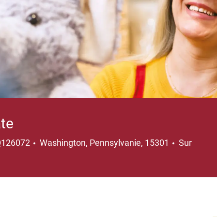
ate
Emplacement
Q126072
Washington, Pennsylvanie, 15301
Sur