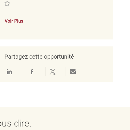
Sauvegarder RETAIL MERCHANDISING ASSOCIATE REQ126876
Voir Plus
Partagez cette opportunité
Partager via LinkedIn
Partager via Facebook
Partager via twitter
Partager par e-mail
us dire.