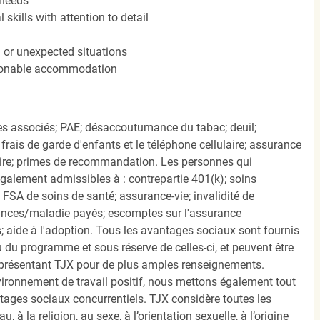
 needs
kills with attention to detail
n or unexpected situations
easonable accommodation
s associés; PAE; désaccoutumance du tabac; deuil;
frais de garde d'enfants et le téléphone cellulaire; assurance
ire; primes de recommandation. Les personnes qui
également admissibles à : contrepartie 401(k); soins
FSA de soins de santé; assurance-vie; invalidité de
ances/maladie payés; escomptes sur l'assurance
 aide à l'adoption. Tous les avantages sociaux sont fournis
u programme et sous réserve de celles-ci, et peuvent être
présentant TJX pour de plus amples renseignements.
nvironnement de travail positif, nous mettons également tout
tages sociaux concurrentiels. TJX considère toutes les
, à la religion, au sexe, à l’orientation sexuelle, à l’origine