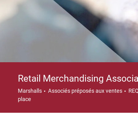
Retail Merchandising Associ
Catégorie
Marshalls
Associés préposés aux ventes
RE
place