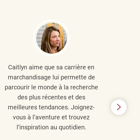
Caitlyn aime que sa carrière en
Brau
marchandisage lui permette de
le
parcourir le monde à la recherche
diver
des plus récentes et des
un 
meilleures tendances. Joignez-
TJX,
vous à l’aventure et trouvez
élé
l’inspiration au quotidien.
C’e
nou