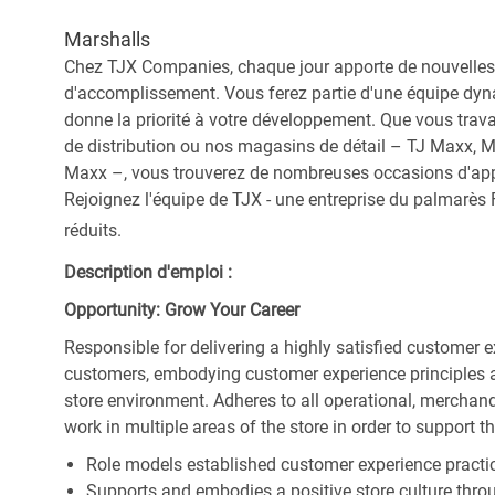
Marshalls
Chez TJX Companies, chaque jour apporte de nouvelles 
d'accomplissement. Vous ferez partie d'une équipe dyna
donne la priorité à votre développement. Que vous trav
de distribution ou nos magasins de détail – TJ Maxx, 
Maxx –, vous trouverez de nombreuses occasions d'appre
Rejoignez l'équipe de TJX - une entreprise du palmarès F
réduits.
Description d'emploi :
Opportunity: Grow Your Career
Responsible for delivering a highly satisfied customer 
customers, embodying customer experience principles 
store environment. Adheres to all operational, merchand
work in multiple areas of the store in order to support t
Role models established customer experience practic
Supports and embodies a positive store culture throu