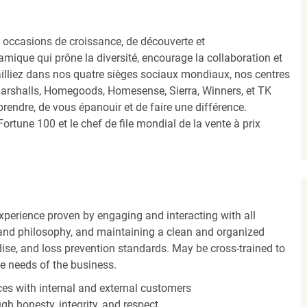
occasions de croissance, de découverte et
mique qui prône la diversité, encourage la collaboration et
ailliez dans nos quatre sièges sociaux mondiaux, nos centres
Marshalls, Homegoods, Homesense, Sierra, Winners, et TK
ndre, de vous épanouir et de faire une différence.
ortune 100 et le chef de file mondial de la vente à prix
experience proven by engaging and interacting with all
and philosophy, and maintaining a clean and organized
ise, and loss prevention standards. May be cross-trained to
he needs of the business.
es with internal and external customers
gh honesty, integrity, and respect