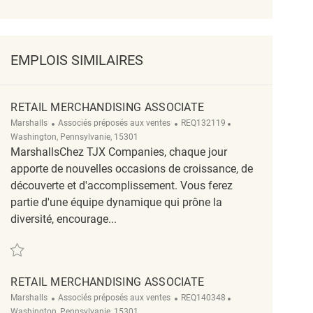
EMPLOIS SIMILAIRES
RETAIL MERCHANDISING ASSOCIATE
Catégorie
ReqId
Emplacement
Marshalls
Associés préposés aux ventes
REQ132119
Washington, Pennsylvanie, 15301
MarshallsChez TJX Companies, chaque jour
apporte de nouvelles occasions de croissance, de
découverte et d'accomplissement. Vous ferez
partie d'une équipe dynamique qui prône la
diversité, encourage...
Sauvegarder Retail Merchandising Associate REQ132119
RETAIL MERCHANDISING ASSOCIATE
Catégorie
ReqId
Emplacement
Marshalls
Associés préposés aux ventes
REQ140348
Washington, Pennsylvanie, 15301