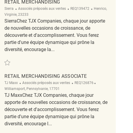
RETAIL MERCHANDISING
Catégorie
ReqId
Emplacement
Sierra
Associés préposés aux ventes
REQ139472
Henrico,
Virginie, 23233
SierraChez TJX Companies, chaque jour apporte
de nouvelles occasions de croissance, de
découverte et d'accomplissement. Vous ferez
partie d'une équipe dynamique qui prône la
diversité, encourage la...
Sauvegarder Retail Merchandising REQ139472
RETAIL MERCHANDISING ASSOCIATE
Catégorie
ReqId
Emplacement
TJ Maxx
Associés préposés aux ventes
REQ126876
Williamsport, Pennsylvanie, 17701
TJ MaxxChez TJX Companies, chaque jour
apporte de nouvelles occasions de croissance, de
découverte et d'accomplissement. Vous ferez
partie d'une équipe dynamique qui prône la
diversité, encourage l...