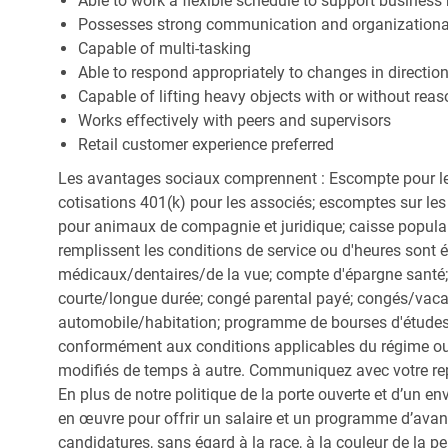
Able to work a flexible schedule to support business
Possesses strong communication and organizational s
Capable of multi-tasking
Able to respond appropriately to changes in directio
Capable of lifting heavy objects with or without r
Works effectively with peers and supervisors
Retail customer experience preferred
Les avantages sociaux comprennent : Escompte pour le
cotisations 401(k) pour les associés; escomptes sur les 
pour animaux de compagnie et juridique; caisse popula
remplissent les conditions de service ou d'heures sont 
médicaux/dentaires/de la vue; compte d'épargne santé; 
courte/longue durée; congé parental payé; congés/vac
automobile/habitation; programme de bourses d'études;
conformément aux conditions applicables du régime ou d
modifiés de temps à autre. Communiquez avec votre re
En plus de notre politique de la porte ouverte et d’un e
en œuvre pour offrir un salaire et un programme d’avan
candidatures, sans égard à la race, à la couleur de la peau