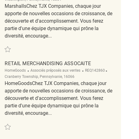
MarshallsChez TJX Companies, chaque jour
apporte de nouvelles occasions de croissance, de
découverte et d'accomplissement. Vous ferez
partie d'une équipe dynamique qui prône la
diversité, encourage...
Sauvegarder Retail Merchandising Associate REQ140348
RETAIL MERCHANDISING ASSOCAITE
Catégorie
ReqId
Emplacement
HomeGoods
Associés préposés aux ventes
REQ142860
Cranberry Township, Pennsylvanie, 16066
HomeGoodsChez TJX Companies, chaque jour
apporte de nouvelles occasions de croissance, de
découverte et d'accomplissement. Vous ferez
partie d'une équipe dynamique qui prône la
diversité, encourage...
Sauvegarder Retail Merchandising Assocaite REQ142860