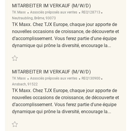
MITARBEITER IM VERKAUF (M/W/D)
Catégorie
ReqId
Emplacement
TK Maxx
Associés préposés aux ventes
REQ128713
Neutraubling, Brême, 93073
TK Maxx. Chez TJX Europe, chaque jour apporte de
nouvelles occasions de croissance, de découverte et
d’accomplissement. Vous ferez partie d'une équipe
dynamique qui prône la diversité, encourage la...
Sauvegarder Mitarbeiter im Verkauf (m/w/d) REQ128713
MITARBEITER IM VERKAUF (M/W/D)
Catégorie
ReqId
Emplacement
TK Maxx
Associés préposés aux ventes
REQ130900
Ansbach, 91522
TK Maxx. Chez TJX Europe, chaque jour apporte de
nouvelles occasions de croissance, de découverte et
d’accomplissement. Vous ferez partie d'une équipe
dynamique qui prône la diversité, encourage la...
Sauvegarder Mitarbeiter im Verkauf (m/w/d) REQ130900