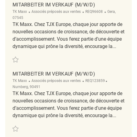
MITARBEITER IM VERKAUF (M/W/D)
Catégorie
ReqId
Emplacement
TK Maxx
Associés préposés aux ventes
REQ96608
Gera,
07545
TK Maxx. Chez TJX Europe, chaque jour apporte de
nouvelles occasions de croissance, de découverte et
d’accomplissement. Vous ferez partie d'une équipe
dynamique qui prône la diversité, encourage la...
Sauvegarder Mitarbeiter im Verkauf (m/w/d) REQ96608
MITARBEITER IM VERKAUF (M/W/D)
Catégorie
ReqId
Emplacement
TK Maxx
Associés préposés aux ventes
REQ123859
Nurnberg, 90491
TK Maxx. Chez TJX Europe, chaque jour apporte de
nouvelles occasions de croissance, de découverte et
d’accomplissement. Vous ferez partie d'une équipe
dynamique qui prône la diversité, encourage la...
Sauvegarder Mitarbeiter im Verkauf (m/w/d) REQ123859