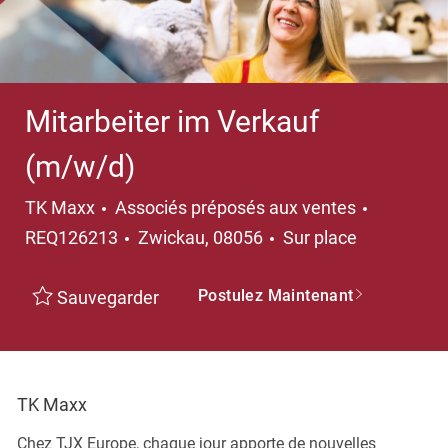
Mitarbeiter im Verkauf
(m/w/d)
Catégorie
TK Maxx
Associés préposés aux ventes
Emplacement
REQ126213
Zwickau, 08056
Sur place
Postulez Maintenant
Sauvegarder
TK Maxx
Chez TJX Europe, chaque jour apporte de nouvelles