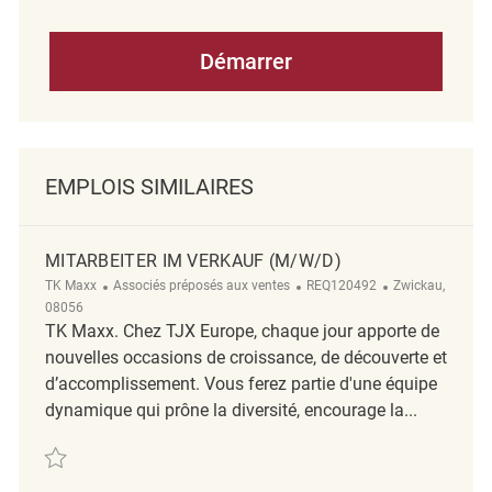
Démarrer
EMPLOIS SIMILAIRES
MITARBEITER IM VERKAUF (M/W/D)
Catégorie
ReqId
Emplacement
TK Maxx
Associés préposés aux ventes
REQ120492
Zwickau,
08056
TK Maxx. Chez TJX Europe, chaque jour apporte de
nouvelles occasions de croissance, de découverte et
d’accomplissement. Vous ferez partie d'une équipe
dynamique qui prône la diversité, encourage la...
Sauvegarder Mitarbeiter im Verkauf (m/w/d) REQ120492