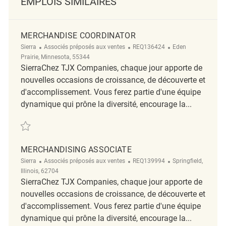
EMPLOIS SIMILAIRES
MERCHANDISE COORDINATOR
Catégorie
ReqId
Emplacement
Sierra
Associés préposés aux ventes
REQ136424
Eden
Prairie, Minnesota, 55344
SierraChez TJX Companies, chaque jour apporte de
nouvelles occasions de croissance, de découverte et
d'accomplissement. Vous ferez partie d'une équipe
dynamique qui prône la diversité, encourage la...
Sauvegarder Merchandise Coordinator REQ136424
MERCHANDISING ASSOCIATE
Catégorie
ReqId
Emplacement
Sierra
Associés préposés aux ventes
REQ139994
Springfield,
Illinois, 62704
SierraChez TJX Companies, chaque jour apporte de
nouvelles occasions de croissance, de découverte et
d'accomplissement. Vous ferez partie d'une équipe
dynamique qui prône la diversité, encourage la...