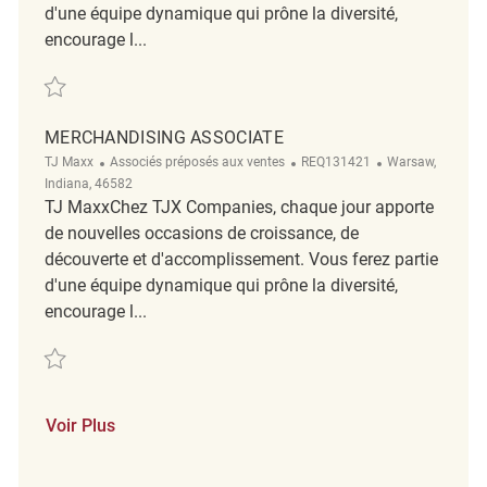
d'une équipe dynamique qui prône la diversité,
encourage l...
Sauvegarder Merchandising Associate REQ131688
MERCHANDISING ASSOCIATE
Catégorie
ReqId
Emplacement
TJ Maxx
Associés préposés aux ventes
REQ131421
Warsaw,
Indiana, 46582
TJ MaxxChez TJX Companies, chaque jour apporte
de nouvelles occasions de croissance, de
découverte et d'accomplissement. Vous ferez partie
d'une équipe dynamique qui prône la diversité,
encourage l...
Sauvegarder Merchandising Associate REQ131421
Voir Plus