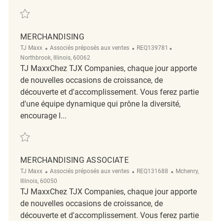
Sauvegarder Merchandising Associate REQ139994
MERCHANDISING
Catégorie
ReqId
Emplacement
TJ Maxx
Associés préposés aux ventes
REQ139781
Northbrook, Illinois, 60062
TJ MaxxChez TJX Companies, chaque jour apporte
de nouvelles occasions de croissance, de
découverte et d'accomplissement. Vous ferez partie
d'une équipe dynamique qui prône la diversité,
encourage l...
Sauvegarder Merchandising REQ139781
MERCHANDISING ASSOCIATE
Catégorie
ReqId
Emplacement
TJ Maxx
Associés préposés aux ventes
REQ131688
Mchenry,
Illinois, 60050
TJ MaxxChez TJX Companies, chaque jour apporte
de nouvelles occasions de croissance, de
découverte et d'accomplissement. Vous ferez partie