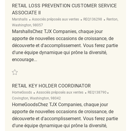
RETAIL LOSS PREVENTION CUSTOMER SERVICE
ASSOCIATE II
Catégorie
ReqId
Emplacement
Marshalls
Associés préposés aux ventes
REQ136298
Renton,
Washington, 98057
MarshallsChez TJX Companies, chaque jour
apporte de nouvelles occasions de croissance, de
découverte et d'accomplissement. Vous ferez partie
d'une équipe dynamique qui prône la diversité,
encourage...
Sauvegarder Retail Loss Prevention Customer Service Associate II REQ
RETAIL KEY HOLDER COORDINATOR
Catégorie
ReqId
Emplacemen
HomeGoods
Associés préposés aux ventes
REQ138790
Covington, Washington, 98042
HomeGoodsChez TJX Companies, chaque jour
apporte de nouvelles occasions de croissance, de
découverte et d'accomplissement. Vous ferez partie
d'une équipe dynamique qui prône la diversité,