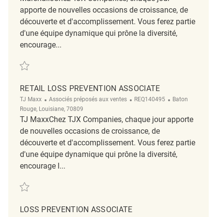
apporte de nouvelles occasions de croissance, de
découverte et d'accomplissement. Vous ferez partie
d'une équipe dynamique qui prône la diversité,
encourage...
Sauvegarder Loss Prevention Associate REQ140850
RETAIL LOSS PREVENTION ASSOCIATE
Catégorie
ReqId
Emplacement
TJ Maxx
Associés préposés aux ventes
REQ140495
Baton
Rouge, Louisiane, 70809
TJ MaxxChez TJX Companies, chaque jour apporte
de nouvelles occasions de croissance, de
découverte et d'accomplissement. Vous ferez partie
d'une équipe dynamique qui prône la diversité,
encourage l...
Sauvegarder Retail Loss Prevention Associate REQ140495
LOSS PREVENTION ASSOCIATE