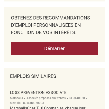
OBTENEZ DES RECOMMANDATIONS
D’EMPLOI PERSONNALISÉES EN
FONCTION DE VOS INTÉRÊTS.
Démarrer
EMPLOIS SIMILAIRES
LOSS PREVENTION ASSOCIATE
Catégorie
ReqId
Emplacement
Marshalls
Associés préposés aux ventes
REQ140850
Metairie, Louisiane, 70003
MarshallsChez TJX Companies, chaque jour