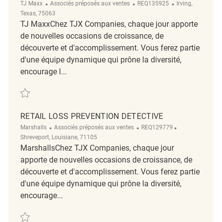
Catégorie
ReqId
Emplacement
TJ Maxx
Associés préposés aux ventes
REQ135925
Irving,
Texas, 75063
TJ MaxxChez TJX Companies, chaque jour apporte
de nouvelles occasions de croissance, de
découverte et d'accomplissement. Vous ferez partie
d'une équipe dynamique qui prône la diversité,
encourage l...
Sauvegarder Loss Prevention Associate REQ135925
RETAIL LOSS PREVENTION DETECTIVE
Catégorie
ReqId
Emplacement
Marshalls
Associés préposés aux ventes
REQ129779
Shreveport, Louisiane, 71105
MarshallsChez TJX Companies, chaque jour
apporte de nouvelles occasions de croissance, de
découverte et d'accomplissement. Vous ferez partie
d'une équipe dynamique qui prône la diversité,
encourage...
Sauvegarder Retail Loss Prevention Detective REQ129779