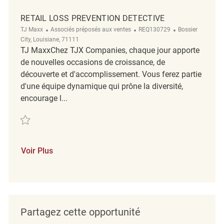
RETAIL LOSS PREVENTION DETECTIVE
Catégorie
ReqId
Emplacement
TJ Maxx
Associés préposés aux ventes
REQ130729
Bossier
City, Louisiane, 71111
TJ MaxxChez TJX Companies, chaque jour apporte
de nouvelles occasions de croissance, de
découverte et d'accomplissement. Vous ferez partie
d'une équipe dynamique qui prône la diversité,
encourage l...
Sauvegarder Retail Loss Prevention Detective REQ130729
Voir Plus
Partagez cette opportunité