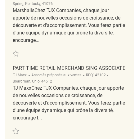
Spring, Kentucky, 41076
MarshallsChez TJX Companies, chaque jour
apporte de nouvelles occasions de croissance, de
découverte et d'accomplissement. Vous ferez partie
d'une équipe dynamique qui prône la diversité,
encourage...
Sauvegarder Merchandising Associate REQ127892
PART TIME RETAIL MERCHANDISING ASSOCIATE
Catégorie
ReqId
Emplacement
TJ Maxx
Associés préposés aux ventes
REQ142102
Boardman, Ohio, 44512
TJ MaxxChez TJX Companies, chaque jour apporte
de nouvelles occasions de croissance, de
découverte et d'accomplissement. Vous ferez partie
d'une équipe dynamique qui prône la diversité,
encourage l...
Sauvegarder Part Time Retail Merchandising Associate REQ142102