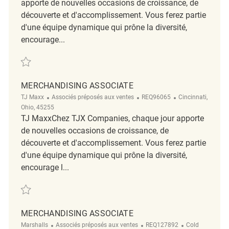
apporte de nouvelles occasions de croissance, de
découverte et d'accomplissement. Vous ferez partie
d'une équipe dynamique qui prône la diversité,
encourage...
Sauvegarder Merchandising Associate REQ133605
MERCHANDISING ASSOCIATE
Catégorie
ReqId
Emplacement
TJ Maxx
Associés préposés aux ventes
REQ96065
Cincinnati,
Ohio, 45255
TJ MaxxChez TJX Companies, chaque jour apporte
de nouvelles occasions de croissance, de
découverte et d'accomplissement. Vous ferez partie
d'une équipe dynamique qui prône la diversité,
encourage l...
Sauvegarder Merchandising Associate REQ96065
MERCHANDISING ASSOCIATE
Catégorie
ReqId
Emplacement
Marshalls
Associés préposés aux ventes
REQ127892
Cold