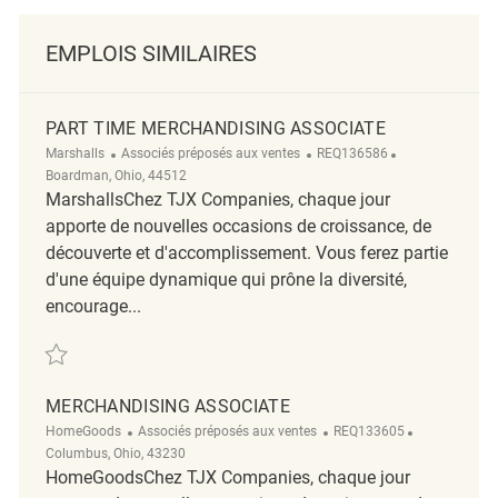
EMPLOIS SIMILAIRES
PART TIME MERCHANDISING ASSOCIATE
Catégorie
ReqId
Emplacement
Marshalls
Associés préposés aux ventes
REQ136586
Boardman, Ohio, 44512
MarshallsChez TJX Companies, chaque jour
apporte de nouvelles occasions de croissance, de
découverte et d'accomplissement. Vous ferez partie
d'une équipe dynamique qui prône la diversité,
encourage...
Sauvegarder PART TIME MERCHANDISING ASSOCIATE REQ136586
MERCHANDISING ASSOCIATE
Catégorie
ReqId
Emplacemen
HomeGoods
Associés préposés aux ventes
REQ133605
Columbus, Ohio, 43230
HomeGoodsChez TJX Companies, chaque jour