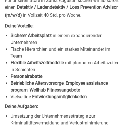
Für unseren Store in Sankt Augustin
suchen wir ab sofort
einen
Detektiv / Ladendetektiv / Loss Prevention
Advisor
(m/w/d)
in Vollzeit 40 Std. pro
Woche.
Deine
Vorteile:
Sicherer Arbeitsplatz
in einem expandierenden
Unternehmen
Flache Hierarchien und ein starkes Miteinander im
Team
Flexible Arbeitszeitmodelle
mit planbaren Arbeitszeiten
in
Schichten
Personalrabatte
Betriebliche Altersvorsorge, Employee assistance
program, Wellhub
Fitnessangebote
Vielseitige
Entwicklungsmöglichkeiten
Deine
Aufgaben:
Umsetzung der Unternehmensstrategie zur
Kriminalitätsvermeidung und
Verlustminimierung