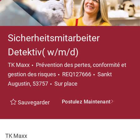
Sicherheitsmitarbeiter
Detektiv( w/m/d)
Catégorie
TK Maxx
Prévention des pertes, conformité et
Emplacement
gestion des risques
REQ127666
Sankt
Augustin, 53757
Sur place
Postulez Maintenant
Sauvegarder
TK Maxx