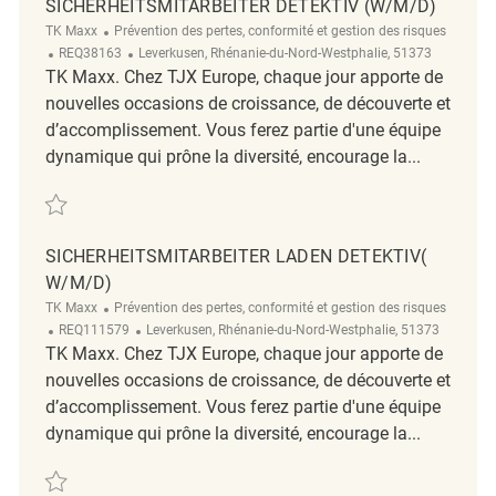
SICHERHEITSMITARBEITER DETEKTIV (W/M/D)
Catégorie
TK Maxx
Prévention des pertes, conformité et gestion des risques
ReqId
Emplacement
REQ38163
Leverkusen, Rhénanie-du-Nord-Westphalie, 51373
TK Maxx. Chez TJX Europe, chaque jour apporte de
nouvelles occasions de croissance, de découverte et
d’accomplissement. Vous ferez partie d'une équipe
dynamique qui prône la diversité, encourage la...
Sauvegarder Sicherheitsmitarbeiter Detektiv (w/m/d) REQ38163
SICHERHEITSMITARBEITER LADEN DETEKTIV(
W/M/D)
Catégorie
TK Maxx
Prévention des pertes, conformité et gestion des risques
ReqId
Emplacement
REQ111579
Leverkusen, Rhénanie-du-Nord-Westphalie, 51373
TK Maxx. Chez TJX Europe, chaque jour apporte de
nouvelles occasions de croissance, de découverte et
d’accomplissement. Vous ferez partie d'une équipe
dynamique qui prône la diversité, encourage la...
Sauvegarder Sicherheitsmitarbeiter Laden Detektiv( w/m/d) REQ111579