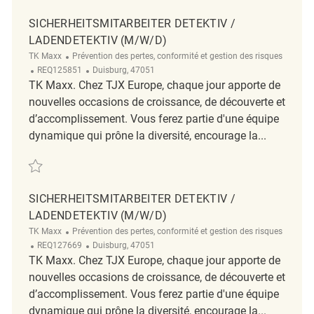
SICHERHEITSMITARBEITER DETEKTIV /
LADENDETEKTIV (M/W/D)
Catégorie
TK Maxx
Prévention des pertes, conformité et gestion des risques
ReqId
Emplacement
REQ125851
Duisburg, 47051
TK Maxx. Chez TJX Europe, chaque jour apporte de
nouvelles occasions de croissance, de découverte et
d’accomplissement. Vous ferez partie d'une équipe
dynamique qui prône la diversité, encourage la...
Sauvegarder Sicherheitsmitarbeiter Detektiv / Ladendetektiv (m/w/d) 
SICHERHEITSMITARBEITER DETEKTIV /
LADENDETEKTIV (M/W/D)
Catégorie
TK Maxx
Prévention des pertes, conformité et gestion des risques
ReqId
Emplacement
REQ127669
Duisburg, 47051
TK Maxx. Chez TJX Europe, chaque jour apporte de
nouvelles occasions de croissance, de découverte et
d’accomplissement. Vous ferez partie d'une équipe
dynamique qui prône la diversité, encourage la...