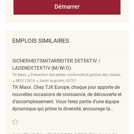
Démarrer
EMPLOIS SIMILAIRES
SICHERHEITSMITARBEITER DETEKTIV /
LADENDETEKTIV (M/W/D)
Catégorie
TK Maxx
Prévention des pertes, conformité et gestion des risques
ReqId
Emplacement
REQ112819
Sankt Augustin, 53757
TK Maxx. Chez TJX Europe, chaque jour apporte de
nouvelles occasions de croissance, de découverte et
d’accomplissement. Vous ferez partie d'une équipe
dynamique qui prône la diversité, encourage la...
Sauvegarder Sicherheitsmitarbeiter Detektiv / Ladendetektiv (m/w/d) 