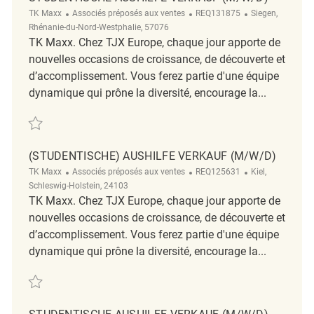
Catégorie
ReqId
Emplacement
TK Maxx
Associés préposés aux ventes
REQ131875
Siegen,
Rhénanie-du-Nord-Westphalie, 57076
TK Maxx. Chez TJX Europe, chaque jour apporte de
nouvelles occasions de croissance, de découverte et
d’accomplissement. Vous ferez partie d'une équipe
dynamique qui prône la diversité, encourage la...
Sauvegarder Studentische Aushilfe Verkauf (m/w/d) REQ131875
(STUDENTISCHE) AUSHILFE VERKAUF (M/W/D)
Catégorie
ReqId
Emplacement
TK Maxx
Associés préposés aux ventes
REQ125631
Kiel,
Schleswig-Holstein, 24103
TK Maxx. Chez TJX Europe, chaque jour apporte de
nouvelles occasions de croissance, de découverte et
d’accomplissement. Vous ferez partie d'une équipe
dynamique qui prône la diversité, encourage la...
Sauvegarder (Studentische) Aushilfe Verkauf (m/w/d) REQ125631