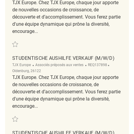
TJX Europe. Chez TJX Europe, chaque jour apporte
de nouvelles occasions de croissance, de
découverte et d’accomplissement. Vous ferez partie
d'une équipe dynamique qui prône la diversité,
encourage...
Sauvegarder Studentische Aushilfe Verkauf (m/w/d) REQ117519
STUDENTISCHE AUSHILFE VERKAUF (M/W/D)
Catégorie
ReqId
Emplacement
TJX Europe
Associés préposés aux ventes
REQ137898
Oldenburg, 26122
TJX Europe. Chez TJX Europe, chaque jour apporte
de nouvelles occasions de croissance, de
découverte et d’accomplissement. Vous ferez partie
d'une équipe dynamique qui prône la diversité,
encourage...
Sauvegarder Studentische Aushilfe Verkauf (m/w/d) REQ137898
STUDENTISCHE AUSHILFE VERKAUF (M/W/D)