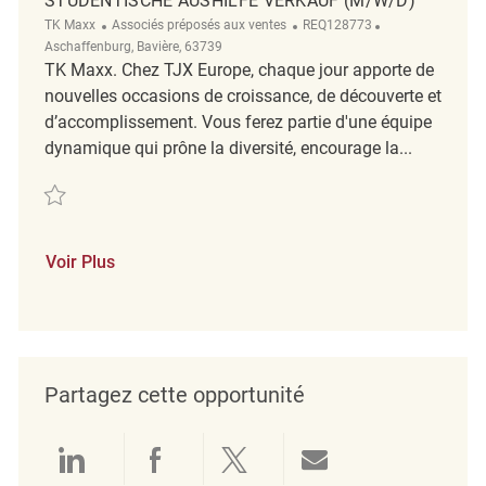
STUDENTISCHE AUSHILFE VERKAUF (M/W/D)
Catégorie
ReqId
Emplacement
TK Maxx
Associés préposés aux ventes
REQ128773
Aschaffenburg, Bavière, 63739
TK Maxx. Chez TJX Europe, chaque jour apporte de
nouvelles occasions de croissance, de découverte et
d’accomplissement. Vous ferez partie d'une équipe
dynamique qui prône la diversité, encourage la...
Sauvegarder Studentische Aushilfe Verkauf (m/w/d) REQ128773
Voir Plus
Partagez cette opportunité
Partager via LinkedIn
Partager via Facebook
Partager via twitter
Partager par e