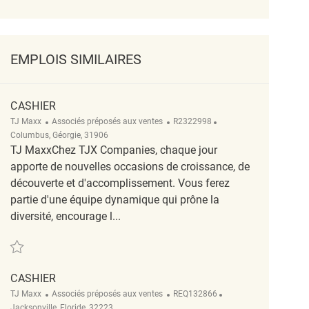
EMPLOIS SIMILAIRES
CASHIER
Catégorie
ReqId
Emplacement
TJ Maxx
Associés préposés aux ventes
R2322998
Columbus, Géorgie, 31906
TJ MaxxChez TJX Companies, chaque jour
apporte de nouvelles occasions de croissance, de
découverte et d'accomplissement. Vous ferez
partie d'une équipe dynamique qui prône la
diversité, encourage l...
Sauvegarder cashier R2322998
CASHIER
Catégorie
ReqId
Emplacement
TJ Maxx
Associés préposés aux ventes
REQ132866
Jacksonville, Floride, 32223