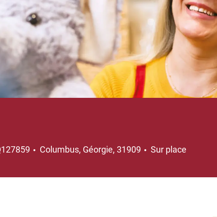
Emplacement
Q127859
Columbus, Géorgie, 31909
Sur place