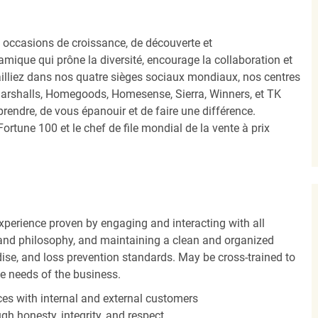
occasions de croissance, de découverte et
mique qui prône la diversité, encourage la collaboration et
ailliez dans nos quatre sièges sociaux mondiaux, nos centres
Marshalls, Homegoods, Homesense, Sierra, Winners, et TK
ndre, de vous épanouir et de faire une différence.
ortune 100 et le chef de file mondial de la vente à prix
experience proven by engaging and interacting with all
and philosophy, and maintaining a clean and organized
ise, and loss prevention standards. May be cross-trained to
he needs of the business.
es with internal and external customers
gh honesty, integrity, and respect