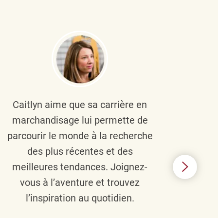
Caitlyn aime que sa carrière en
Brau
marchandisage lui permette de
le
parcourir le monde à la recherche
diver
des plus récentes et des
un 
meilleures tendances. Joignez-
TJX,
vous à l’aventure et trouvez
élé
l’inspiration au quotidien.
C’e
nou