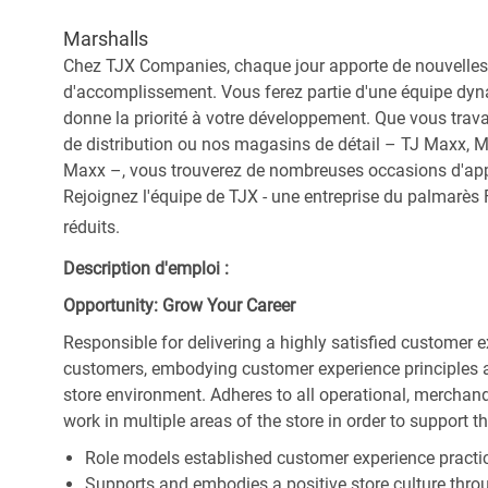
Marshalls
Chez TJX Companies, chaque jour apporte de nouvelles 
d'accomplissement. Vous ferez partie d'une équipe dyna
donne la priorité à votre développement. Que vous trav
de distribution ou nos magasins de détail – TJ Maxx, 
Maxx –, vous trouverez de nombreuses occasions d'appre
Rejoignez l'équipe de TJX - une entreprise du palmarès F
réduits.
Description d'emploi :
Opportunity: Grow Your Career
Responsible for delivering a highly satisfied customer 
customers, embodying customer experience principles 
store environment. Adheres to all operational, merchand
work in multiple areas of the store in order to support t
Role models established customer experience practic
Supports and embodies a positive store culture throu