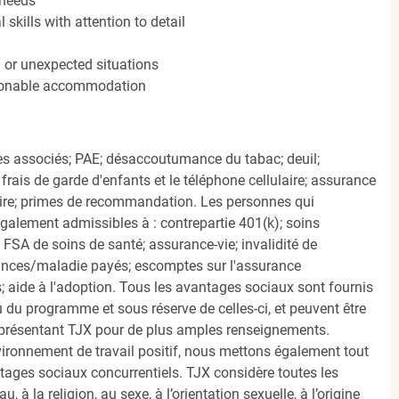
 needs
kills with attention to detail
n or unexpected situations
easonable accommodation
s associés; PAE; désaccoutumance du tabac; deuil;
frais de garde d'enfants et le téléphone cellulaire; assurance
ire; primes de recommandation. Les personnes qui
également admissibles à : contrepartie 401(k); soins
FSA de soins de santé; assurance-vie; invalidité de
ances/maladie payés; escomptes sur l'assurance
 aide à l'adoption. Tous les avantages sociaux sont fournis
u programme et sous réserve de celles-ci, et peuvent être
présentant TJX pour de plus amples renseignements.
nvironnement de travail positif, nous mettons également tout
tages sociaux concurrentiels. TJX considère toutes les
, à la religion, au sexe, à l’orientation sexuelle, à l’origine