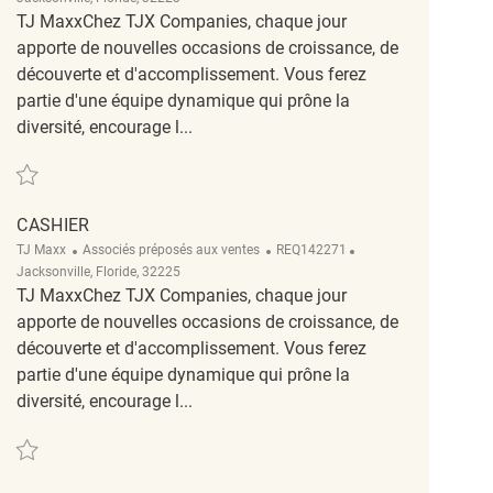
TJ MaxxChez TJX Companies, chaque jour
apporte de nouvelles occasions de croissance, de
découverte et d'accomplissement. Vous ferez
partie d'une équipe dynamique qui prône la
diversité, encourage l...
Sauvegarder Cashier REQ132866
CASHIER
Catégorie
ReqId
Emplacement
TJ Maxx
Associés préposés aux ventes
REQ142271
Jacksonville, Floride, 32225
TJ MaxxChez TJX Companies, chaque jour
apporte de nouvelles occasions de croissance, de
découverte et d'accomplissement. Vous ferez
partie d'une équipe dynamique qui prône la
diversité, encourage l...
Sauvegarder Cashier REQ142271