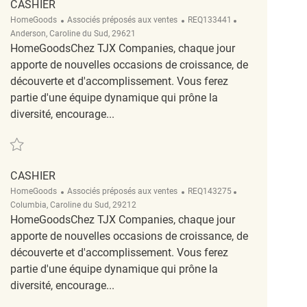
CASHIER
Catégorie
ReqId
Emplacement
HomeGoods
Associés préposés aux ventes
REQ133441
Anderson, Caroline du Sud, 29621
HomeGoodsChez TJX Companies, chaque jour
apporte de nouvelles occasions de croissance, de
découverte et d'accomplissement. Vous ferez
partie d'une équipe dynamique qui prône la
diversité, encourage...
Sauvegarder Cashier REQ133441
CASHIER
Catégorie
ReqId
Emplacement
HomeGoods
Associés préposés aux ventes
REQ143275
Columbia, Caroline du Sud, 29212
HomeGoodsChez TJX Companies, chaque jour
apporte de nouvelles occasions de croissance, de
découverte et d'accomplissement. Vous ferez
partie d'une équipe dynamique qui prône la
diversité, encourage...