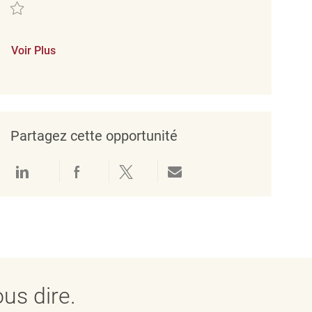
Sauvegarder Cashier REQ143275
Voir Plus
Partagez cette opportunité
Partager via LinkedIn
Partager via Facebook
Partager via twitter
Partager par e-mail
us dire.