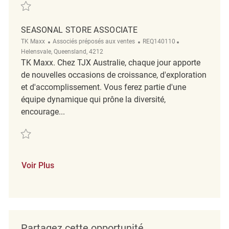
Sauvegarder SEASONAL Store Associate REQ140113
SEASONAL STORE ASSOCIATE
Catégorie
ReqId
Emplacement
TK Maxx
Associés préposés aux ventes
REQ140110
Helensvale, Queensland, 4212
TK Maxx. Chez TJX Australie, chaque jour apporte
de nouvelles occasions de croissance, d'exploration
et d'accomplissement. Vous ferez partie d'une
équipe dynamique qui prône la diversité,
encourage...
Sauvegarder SEASONAL Store Associate REQ140110
Voir Plus
Partagez cette opportunité