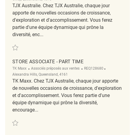
TJX Australie. Chez TJX Australie, chaque jour
apporte de nouvelles occasions de croissance,
d'exploration et d'accomplissement. Vous ferez
partie d'une équipe dynamique qui prône la
diversité, enc...
Sauvegarder Part-Time Store Associate REQ102981
STORE ASSOCIATE - PART TIME
Catégorie
ReqId
Emplacement
TK Maxx
Associés préposés aux ventes
REQ128680
Alexandra Hills, Queensland, 4161
TK Maxx. Chez TJX Australie, chaque jour apporte
de nouvelles occasions de croissance, d'exploration
et d'accomplissement. Vous ferez partie d'une
équipe dynamique qui prône la diversité,
encourage...
Sauvegarder Store Associate - Part Time REQ128680