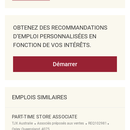
OBTENEZ DES RECOMMANDATIONS
D’EMPLOI PERSONNALISÉES EN
FONCTION DE VOS INTÉRÊTS.
Démarrer
EMPLOIS SIMILAIRES
PART-TIME STORE ASSOCIATE
Catégorie
ReqId
Emplacemen
TJX Australie
Associés préposés aux ventes
REQ102981
Oxley, Queensland, 4075