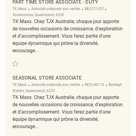
PART TIME STORE ASSOCIATE - DUTY
Catégorie
ReqId
Emplacement
TK Maxx
Associés préposés aux ventes
REQ121527
Toowoomba, Queensland, 4350
TK Maxx. Chez TJX Australie, chaque jour apporte
de nouvelles occasions de croissance, d'exploration
et d'accomplissement. Vous ferez partie d'une
équipe dynamique qui prône la diversité,
encourage...
Sauvegarder Part Time Store Associate - Duty REQ121527
SEASONAL STORE ASSOCIATE
Catégorie
ReqId
Emplacement
TK Maxx
Associés préposés aux ventes
REQ140113
Burleigh
Waters, Queensland, 4220
TK Maxx. Chez TJX Australie, chaque jour apporte
de nouvelles occasions de croissance, d'exploration
et d'accomplissement. Vous ferez partie d'une
équipe dynamique qui prône la diversité,
encourage...