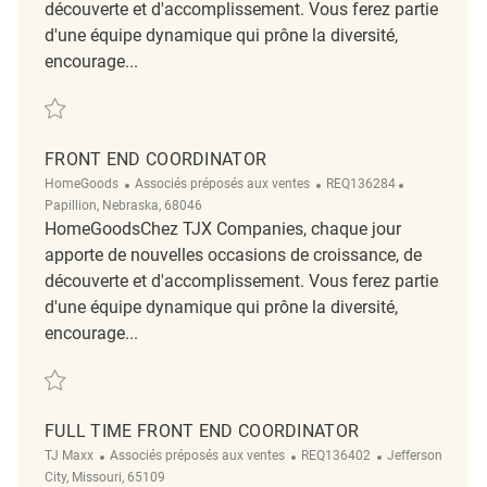
découverte et d'accomplissement. Vous ferez partie
d'une équipe dynamique qui prône la diversité,
encourage...
Sauvegarder Front End Coordinator REQ141044
FRONT END COORDINATOR
Catégorie
ReqId
Emplacemen
HomeGoods
Associés préposés aux ventes
REQ136284
Papillion, Nebraska, 68046
HomeGoodsChez TJX Companies, chaque jour
apporte de nouvelles occasions de croissance, de
découverte et d'accomplissement. Vous ferez partie
d'une équipe dynamique qui prône la diversité,
encourage...
Sauvegarder Front End Coordinator REQ136284
FULL TIME FRONT END COORDINATOR
Catégorie
ReqId
Emplacement
TJ Maxx
Associés préposés aux ventes
REQ136402
Jefferson
City, Missouri, 65109