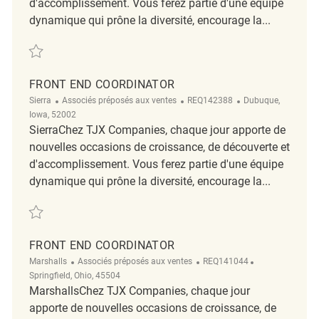
d'accomplissement. Vous ferez partie d'une équipe
dynamique qui prône la diversité, encourage la...
Sauvegarder Front End Coordinator REQ128290
FRONT END COORDINATOR
Catégorie
ReqId
Emplacement
Sierra
Associés préposés aux ventes
REQ142388
Dubuque,
Iowa, 52002
SierraChez TJX Companies, chaque jour apporte de
nouvelles occasions de croissance, de découverte et
d'accomplissement. Vous ferez partie d'une équipe
dynamique qui prône la diversité, encourage la...
Sauvegarder Front End Coordinator REQ142388
FRONT END COORDINATOR
Catégorie
ReqId
Emplacement
Marshalls
Associés préposés aux ventes
REQ141044
Springfield, Ohio, 45504
MarshallsChez TJX Companies, chaque jour
apporte de nouvelles occasions de croissance, de