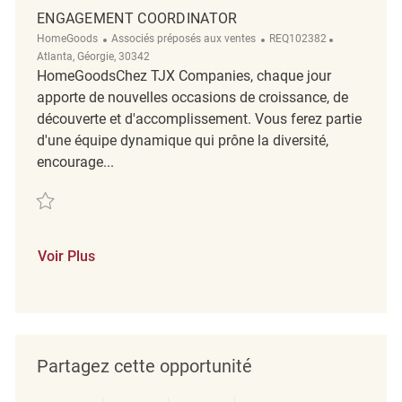
ENGAGEMENT COORDINATOR
Catégorie
ReqId
Emplacemen
HomeGoods
Associés préposés aux ventes
REQ102382
Atlanta, Géorgie, 30342
HomeGoodsChez TJX Companies, chaque jour
apporte de nouvelles occasions de croissance, de
découverte et d'accomplissement. Vous ferez partie
d'une équipe dynamique qui prône la diversité,
encourage...
Sauvegarder Engagement Coordinator REQ102382
Voir Plus
Partagez cette opportunité