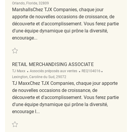
Orlando, Floride, 32809
MarshallsChez TJX Companies, chaque jour
apporte de nouvelles occasions de croissance, de
découverte et d'accomplissement. Vous ferez partie
d'une équipe dynamique qui prône la diversité,
encourage...
Sauvegarder Skyview Plaza Merchandising Coordinator FT REQ138152
RETAIL MERCHANDISING ASSOCIATE
Catégorie
ReqId
Emplacement
TJ Maxx
Associés préposés aux ventes
REQ104016
Lexington, Caroline du Sud, 29072
TJ MaxxChez TJX Companies, chaque jour apporte
de nouvelles occasions de croissance, de
découverte et d'accomplissement. Vous ferez partie
d'une équipe dynamique qui prône la diversité,
encourage l...
Sauvegarder Retail Merchandising Associate REQ104016