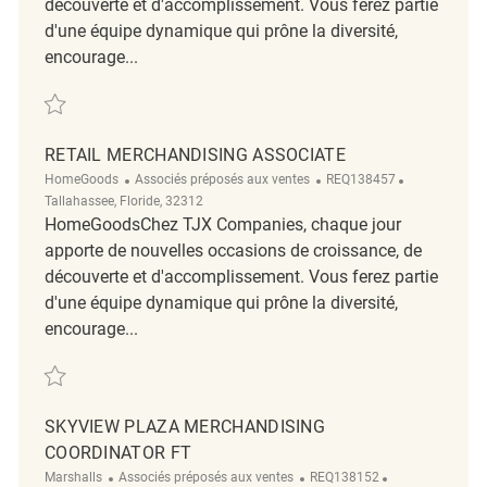
découverte et d'accomplissement. Vous ferez partie
d'une équipe dynamique qui prône la diversité,
encourage...
Sauvegarder Retail Merchandising Coordinator REQ138449
RETAIL MERCHANDISING ASSOCIATE
Catégorie
ReqId
Emplacemen
HomeGoods
Associés préposés aux ventes
REQ138457
Tallahassee, Floride, 32312
HomeGoodsChez TJX Companies, chaque jour
apporte de nouvelles occasions de croissance, de
découverte et d'accomplissement. Vous ferez partie
d'une équipe dynamique qui prône la diversité,
encourage...
Sauvegarder Retail Merchandising Associate REQ138457
SKYVIEW PLAZA MERCHANDISING
COORDINATOR FT
Catégorie
ReqId
Emplacement
Marshalls
Associés préposés aux ventes
REQ138152