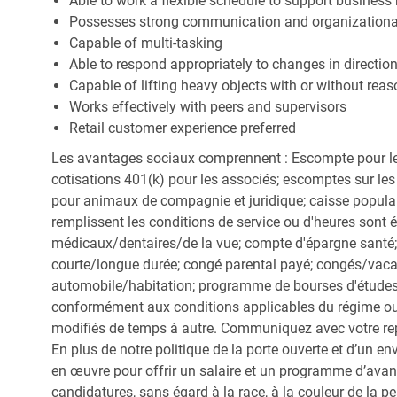
Able to work a flexible schedule to support business
Possesses strong communication and organizational s
Capable of multi-tasking
Able to respond appropriately to changes in directio
Capable of lifting heavy objects with or without r
Works effectively with peers and supervisors
Retail customer experience preferred
Les avantages sociaux comprennent : Escompte pour le
cotisations 401(k) pour les associés; escomptes sur les 
pour animaux de compagnie et juridique; caisse popula
remplissent les conditions de service ou d'heures sont 
médicaux/dentaires/de la vue; compte d'épargne santé; 
courte/longue durée; congé parental payé; congés/vac
automobile/habitation; programme de bourses d'études;
conformément aux conditions applicables du régime ou d
modifiés de temps à autre. Communiquez avec votre re
En plus de notre politique de la porte ouverte et d’un e
en œuvre pour offrir un salaire et un programme d’avan
candidatures, sans égard à la race, à la couleur de la peau