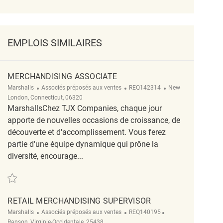
EMPLOIS SIMILAIRES
MERCHANDISING ASSOCIATE
Catégorie
ReqId
Emplacement
Marshalls
Associés préposés aux ventes
REQ142314
New
London, Connecticut, 06320
MarshallsChez TJX Companies, chaque jour
apporte de nouvelles occasions de croissance, de
découverte et d'accomplissement. Vous ferez
partie d'une équipe dynamique qui prône la
diversité, encourage...
Sauvegarder Merchandising Associate REQ142314
RETAIL MERCHANDISING SUPERVISOR
Catégorie
ReqId
Emplacement
Marshalls
Associés préposés aux ventes
REQ140195
Ranson, Virginie-Occidentale, 25438