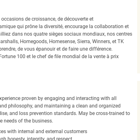
occasions de croissance, de découverte et
mique qui prône la diversité, encourage la collaboration et
ailliez dans nos quatre sièges sociaux mondiaux, nos centres
Marshalls, Homegoods, Homesense, Sierra, Winners, et TK
ndre, de vous épanouir et de faire une différence.
ortune 100 et le chef de file mondial de la vente à prix
experience proven by engaging and interacting with all
and philosophy, and maintaining a clean and organized
ise, and loss prevention standards. May be cross-trained to
he needs of the business.
es with internal and external customers
gh honesty, integrity, and respect