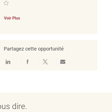
Sauvegarder RETAIL MERCHANDISING ASSOCIATE REQ126876
Voir Plus
Partagez cette opportunité
Partager via LinkedIn
Partager via Facebook
Partager via twitter
Partager par e-mail
us dire.