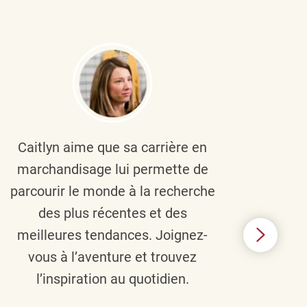
Caitlyn aime que sa carrière en
Brau
marchandisage lui permette de
le
parcourir le monde à la recherche
diver
des plus récentes et des
un 
meilleures tendances. Joignez-
TJX,
vous à l’aventure et trouvez
élé
l’inspiration au quotidien.
C’e
nou