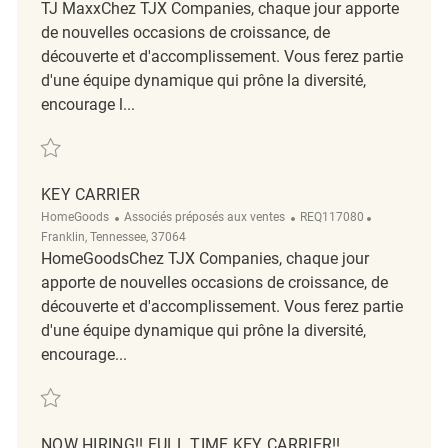
TJ MaxxChez TJX Companies, chaque jour apporte
de nouvelles occasions de croissance, de
découverte et d'accomplissement. Vous ferez partie
d'une équipe dynamique qui prône la diversité,
encourage l...
Sauvegarder Full Time Key Carrier Supervisor REQ59293
KEY CARRIER
Catégorie
ReqId
Emplacemen
HomeGoods
Associés préposés aux ventes
REQ117080
Franklin, Tennessee, 37064
HomeGoodsChez TJX Companies, chaque jour
apporte de nouvelles occasions de croissance, de
découverte et d'accomplissement. Vous ferez partie
d'une équipe dynamique qui prône la diversité,
encourage...
Sauvegarder Key Carrier REQ117080
NOW HIRING!! FULL TIME KEY CARRIER!!