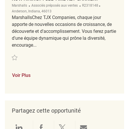
Catégorie
ReqId
Emplacement
Marshalls
Associés préposés aux ventes
R2318148
Anderson, Indiana, 46013
MarshallsChez TJX Companies, chaque jour
apporte de nouvelles occasions de croissance, de
découverte et d'accomplissement. Vous ferez partie
d'une équipe dynamique qui prône la diversité,
encourage...
Sauvegarder NOW HIRING!! Full time Key carrier!! R2318148
Voir Plus
Partagez cette opportunité