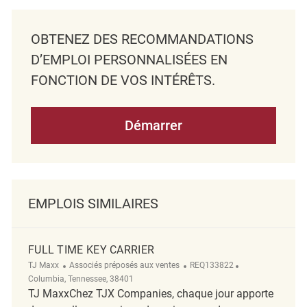
OBTENEZ DES RECOMMANDATIONS
D’EMPLOI PERSONNALISÉES EN
FONCTION DE VOS INTÉRÊTS.
Démarrer
EMPLOIS SIMILAIRES
FULL TIME KEY CARRIER
Catégorie
ReqId
Emplacement
TJ Maxx
Associés préposés aux ventes
REQ133822
Columbia, Tennessee, 38401
TJ MaxxChez TJX Companies, chaque jour apporte