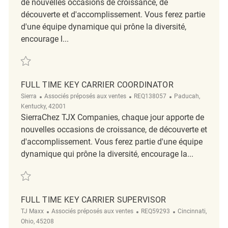
de nouvelles occasions de croissance, de
découverte et d'accomplissement. Vous ferez partie
d'une équipe dynamique qui prône la diversité,
encourage l...
Sauvegarder Full Time Key Carrier REQ133822
FULL TIME KEY CARRIER COORDINATOR
Catégorie
ReqId
Emplacement
Sierra
Associés préposés aux ventes
REQ138057
Paducah,
Kentucky, 42001
SierraChez TJX Companies, chaque jour apporte de
nouvelles occasions de croissance, de découverte et
d'accomplissement. Vous ferez partie d'une équipe
dynamique qui prône la diversité, encourage la...
Sauvegarder Full Time Key Carrier Coordinator REQ138057
FULL TIME KEY CARRIER SUPERVISOR
Catégorie
ReqId
Emplacement
TJ Maxx
Associés préposés aux ventes
REQ59293
Cincinnati,
Ohio, 45208