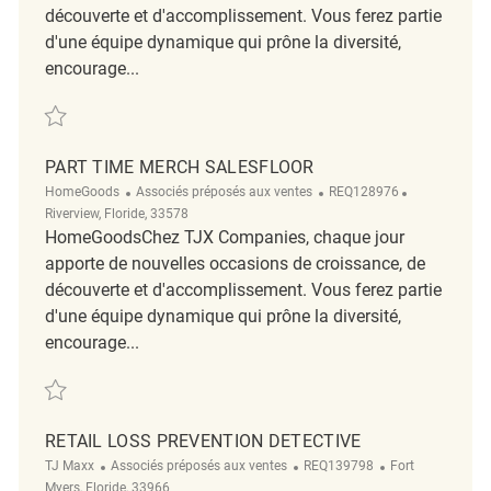
découverte et d'accomplissement. Vous ferez partie
d'une équipe dynamique qui prône la diversité,
encourage...
Sauvegarder Maintenance / Janitorial Associate REQ105424
PART TIME MERCH SALESFLOOR
Catégorie
ReqId
Emplacemen
HomeGoods
Associés préposés aux ventes
REQ128976
Riverview, Floride, 33578
HomeGoodsChez TJX Companies, chaque jour
apporte de nouvelles occasions de croissance, de
découverte et d'accomplissement. Vous ferez partie
d'une équipe dynamique qui prône la diversité,
encourage...
Sauvegarder Part Time Merch Salesfloor REQ128976
RETAIL LOSS PREVENTION DETECTIVE
Catégorie
ReqId
Emplacement
TJ Maxx
Associés préposés aux ventes
REQ139798
Fort
Myers, Floride, 33966