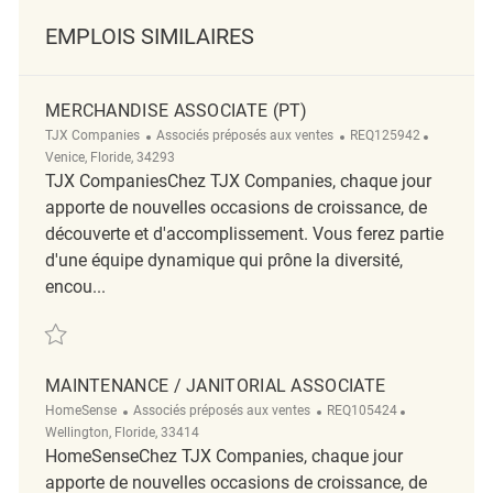
EMPLOIS SIMILAIRES
MERCHANDISE ASSOCIATE (PT)
Catégorie
ReqId
Emplacem
TJX Companies
Associés préposés aux ventes
REQ125942
Venice, Floride, 34293
TJX CompaniesChez TJX Companies, chaque jour
apporte de nouvelles occasions de croissance, de
découverte et d'accomplissement. Vous ferez partie
d'une équipe dynamique qui prône la diversité,
encou...
Sauvegarder Merchandise Associate (PT) REQ125942
MAINTENANCE / JANITORIAL ASSOCIATE
Catégorie
ReqId
Emplacement
HomeSense
Associés préposés aux ventes
REQ105424
Wellington, Floride, 33414
HomeSenseChez TJX Companies, chaque jour
apporte de nouvelles occasions de croissance, de