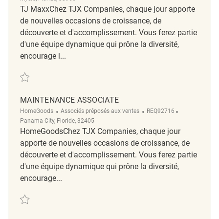
TJ MaxxChez TJX Companies, chaque jour apporte
de nouvelles occasions de croissance, de
découverte et d'accomplissement. Vous ferez partie
d'une équipe dynamique qui prône la diversité,
encourage l...
Sauvegarder Retail Loss Prevention Detective REQ139798
MAINTENANCE ASSOCIATE
Catégorie
ReqId
Emplacement
HomeGoods
Associés préposés aux ventes
REQ92716
Panama City, Floride, 32405
HomeGoodsChez TJX Companies, chaque jour
apporte de nouvelles occasions de croissance, de
découverte et d'accomplissement. Vous ferez partie
d'une équipe dynamique qui prône la diversité,
encourage...
Sauvegarder Maintenance Associate REQ92716