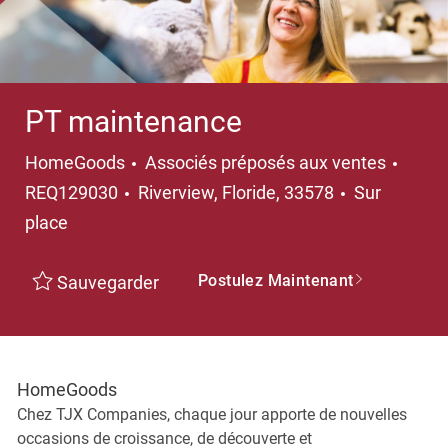
PT maintenance
Catégorie
HomeGoods
Associés préposés aux ventes
Emplacement
REQ129030
Riverview, Floride, 33578
Sur
place
Postulez Maintenant
Sauvegarder
HomeGoods
Chez TJX Companies, chaque jour apporte de nouvelles
occasions de croissance, de découverte et