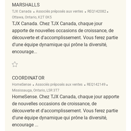
MARSHALLS
Catégorie
ReqId
Emplacemen
TJX Canada
Associés préposés aux ventes
REQ142082
Ottawa, Ontario, K2T 0K5
TJX Canada. Chez TJX Canada, chaque jour
apporte de nouvelles occasions de croissance, de
découverte et d'accomplissement. Vous ferez partie
d'une équipe dynamique qui prône la diversité,
encourage...
Sauvegarder full merchandising coordinator-Tanger Marshalls REQ142
COORDINATOR
Catégorie
ReqId
Emplacement
HomeSense
Associés préposés aux ventes
REQ142149
Mississauga, Ontario, L5R 3T7
HomeSense. Chez TJX Canada, chaque jour apporte
de nouvelles occasions de croissance, de
découverte et d'accomplissement. Vous ferez partie
d'une équipe dynamique qui prône la diversité,
encourage ...