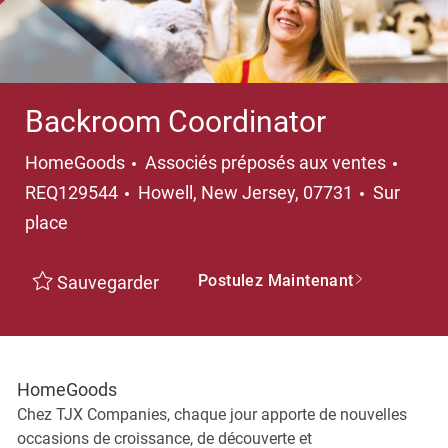
Backroom Coordinator
Catégorie
HomeGoods
Associés préposés aux ventes
Emplacement
REQ129544
Howell, New Jersey, 07731
Sur
place
Postulez Maintenant
Sauvegarder
HomeGoods
Chez TJX Companies, chaque jour apporte de nouvelles
occasions de croissance, de découverte et