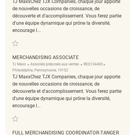
TJ MaxxChez TJX Companies, chaque jour apporte
de nouvelles occasions de croissance, de
découverte et d'accomplissement. Vous ferez partie
d'une équipe dynamique qui prône la diversité,
encourage l...
Sauvegarder Merchandising Associate REQ128003
MERCHANDISING ASSOCIATE
Catégorie
ReqId
Emplacement
TJ Maxx
Associés préposés aux ventes
REQ134400
Philadelphia, Pennsylvanie, 19152
TJ MaxxChez TJX Companies, chaque jour apporte
de nouvelles occasions de croissance, de
découverte et d'accomplissement. Vous ferez partie
d'une équipe dynamique qui prône la diversité,
encourage l...
Sauvegarder Merchandising Associate REQ134400
FULL MERCHANDISING COORDINATOR-TANGER