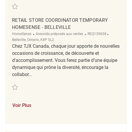
Sauvegarder Coordinator REQ142149
RETAIL STORE COORDINATOR TEMPORARY
HOMESENSE - BELLEVILLE
Catégorie
ReqId
Emplacement
HomeSense
Associés préposés aux ventes
REQ139838
Belleville, Ontario, K8P 5L2
Chez TJX Canada, chaque jour apporte de nouvelles
occasions de croissance, de découverte et
d'accomplissement. Vous ferez partie d'une équipe
dynamique qui prône la diversité, encourage la
collabor...
Sauvegarder Retail Store Coordinator Temporary HomeSense - Bellevil
Voir Plus