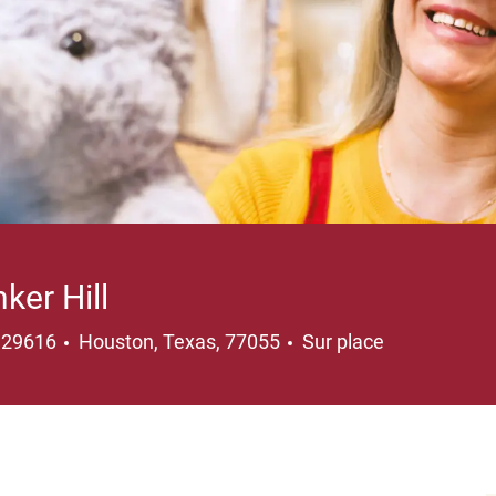
ker Hill
Emplacement
129616
Houston, Texas, 77055
Sur place