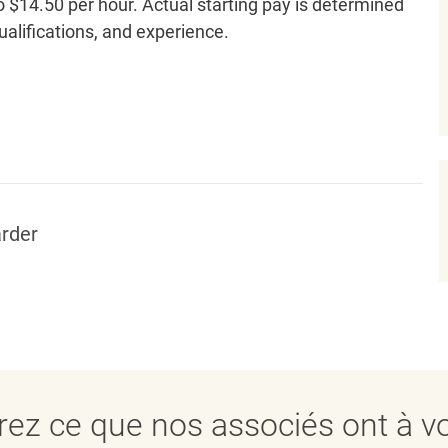
o $14.50 per hour. Actual starting pay is determined
qualifications, and experience.
rder
ez ce que nos associés ont à vo