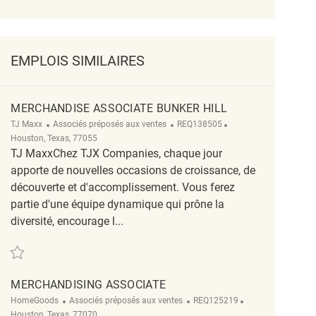
EMPLOIS SIMILAIRES
MERCHANDISE ASSOCIATE BUNKER HILL
Catégorie
ReqId
Emplacement
TJ Maxx
Associés préposés aux ventes
REQ138505
Houston, Texas, 77055
TJ MaxxChez TJX Companies, chaque jour
apporte de nouvelles occasions de croissance, de
découverte et d'accomplissement. Vous ferez
partie d'une équipe dynamique qui prône la
diversité, encourage l...
Sauvegarder Merchandise Associate Bunker Hill REQ138505
MERCHANDISING ASSOCIATE
Catégorie
ReqId
Emplacement
HomeGoods
Associés préposés aux ventes
REQ125219
Houston, Texas, 77070