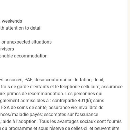
nd weekends
h attention to detail
n or unexpected situations
rvisors
easonable accommodation
s associés; PAE; désaccoutumance du tabac; deuil;
frais de garde d'enfants et le téléphone cellulaire; assurance
ire; primes de recommandation. Les personnes qui
également admissibles à : contrepartie 401(k); soins
FSA de soins de santé; assurance-vie; invalidité de
ances/maladie payés; escomptes sur l'assurance
 aide à l'adoption. Tous les avantages sociaux sont fournis
u programme et sous réserve de celles-ci, et peuvent être