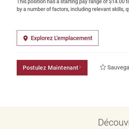
This position has a starting pay range of $14.00 t
by a number of factors, including relevant skills, 
Explorez L’emplacement
Sauvega
Postulez Maintenant
Découvr