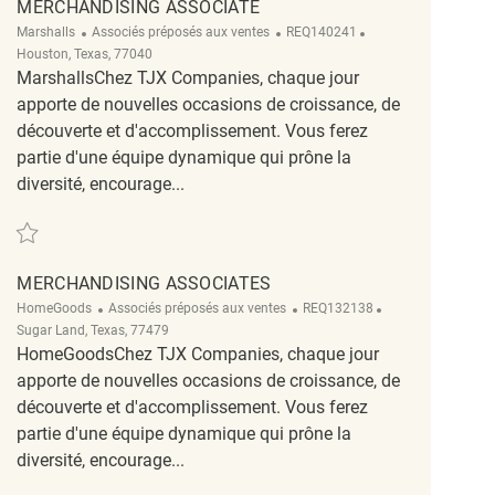
MERCHANDISING ASSOCIATE
Catégorie
ReqId
Emplacement
Marshalls
Associés préposés aux ventes
REQ140241
Houston, Texas, 77040
MarshallsChez TJX Companies, chaque jour
apporte de nouvelles occasions de croissance, de
découverte et d'accomplissement. Vous ferez
partie d'une équipe dynamique qui prône la
diversité, encourage...
Sauvegarder Merchandising associate REQ140241
MERCHANDISING ASSOCIATES
Catégorie
ReqId
Emplacement
HomeGoods
Associés préposés aux ventes
REQ132138
Sugar Land, Texas, 77479
HomeGoodsChez TJX Companies, chaque jour
apporte de nouvelles occasions de croissance, de
découverte et d'accomplissement. Vous ferez
partie d'une équipe dynamique qui prône la
diversité, encourage...