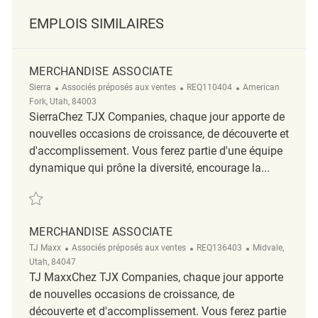
EMPLOIS SIMILAIRES
MERCHANDISE ASSOCIATE
Catégorie
ReqId
Emplacement
Sierra
Associés préposés aux ventes
REQ110404
American
Fork, Utah, 84003
SierraChez TJX Companies, chaque jour apporte de
nouvelles occasions de croissance, de découverte et
d'accomplissement. Vous ferez partie d'une équipe
dynamique qui prône la diversité, encourage la...
Sauvegarder Merchandise Associate REQ110404
MERCHANDISE ASSOCIATE
Catégorie
ReqId
Emplacement
TJ Maxx
Associés préposés aux ventes
REQ136403
Midvale,
Utah, 84047
TJ MaxxChez TJX Companies, chaque jour apporte
de nouvelles occasions de croissance, de
découverte et d'accomplissement. Vous ferez partie