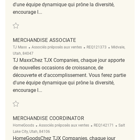
d'une équipe dynamique qui prône la diversité,
encourage l...
Sauvegarder Merchandise Associate REQ136403
MERCHANDISE ASSOCIATE
Catégorie
ReqId
Emplacement
TJ Maxx
Associés préposés aux ventes
REQ121373
Midvale,
Utah, 84047
TJ MaxxChez TJX Companies, chaque jour apporte
de nouvelles occasions de croissance, de
découverte et d'accomplissement. Vous ferez partie
d'une équipe dynamique qui prône la diversité,
encourage l...
Sauvegarder Merchandise Associate REQ121373
MERCHANDISE COORDINATOR
Catégorie
ReqId
Emplacemen
HomeGoods
Associés préposés aux ventes
REQ142171
Salt
Lake City, Utah, 84106
HomeGoodsChez TJX Companies, chaque jour