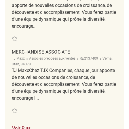
apporte de nouvelles occasions de croissance, de
découverte et d'accomplissement. Vous ferez partie
d'une équipe dynamique qui prône la diversité,
encourage...
Sauvegarder Merchandise Coordinator REQ142171
MERCHANDISE ASSOCIATE
Catégorie
ReqId
Emplacement
TJ Maxx
Associés préposés aux ventes
REQ137409
Vernal,
Utah, 84078
TJ MaxxChez TJX Companies, chaque jour apporte
de nouvelles occasions de croissance, de
découverte et d'accomplissement. Vous ferez partie
d'une équipe dynamique qui prône la diversité,
encourage l...
Sauvegarder Merchandise Associate REQ137409
Voir Plus