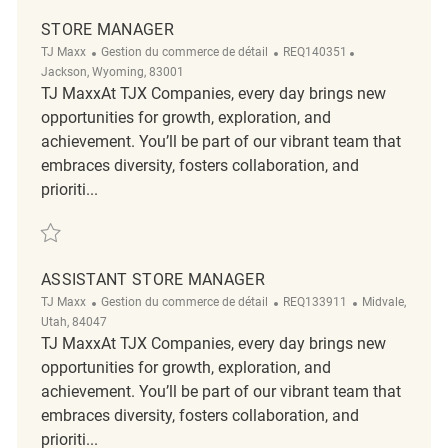
STORE MANAGER
Catégorie
ReqId
Emplacement
TJ Maxx
Gestion du commerce de détail
REQ140351
Jackson, Wyoming, 83001
TJ MaxxAt TJX Companies, every day brings new
opportunities for growth, exploration, and
achievement. You’ll be part of our vibrant team that
embraces diversity, fosters collaboration, and
prioriti...
Sauvegarder Store Manager REQ140351
ASSISTANT STORE MANAGER
Catégorie
ReqId
Emplacement
TJ Maxx
Gestion du commerce de détail
REQ133911
Midvale,
Utah, 84047
TJ MaxxAt TJX Companies, every day brings new
opportunities for growth, exploration, and
achievement. You’ll be part of our vibrant team that
embraces diversity, fosters collaboration, and
prioriti...