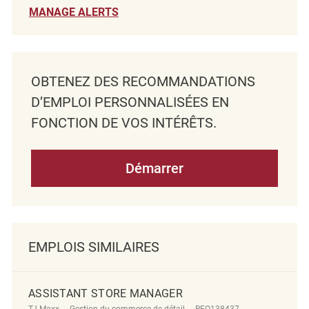
MANAGE ALERTS
OBTENEZ DES RECOMMANDATIONS
D’EMPLOI PERSONNALISÉES EN
FONCTION DE VOS INTÉRÊTS.
Démarrer
EMPLOIS SIMILAIRES
ASSISTANT STORE MANAGER
Catégorie
ReqId
Emplacement
TJ Maxx
Gestion du commerce de détail
REQ138437