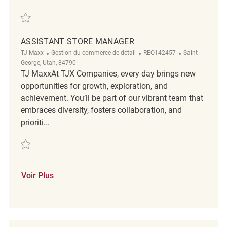
Sauvegarder Assistant Store Manager REQ133911
ASSISTANT STORE MANAGER
Catégorie
ReqId
Emplacement
TJ Maxx
Gestion du commerce de détail
REQ142457
Saint
George, Utah, 84790
TJ MaxxAt TJX Companies, every day brings new
opportunities for growth, exploration, and
achievement. You’ll be part of our vibrant team that
embraces diversity, fosters collaboration, and
prioriti...
Sauvegarder Assistant Store Manager REQ142457
Voir Plus