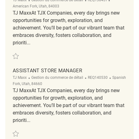
American Fork, Utah, 84003
TJ MaxxAt TJX Companies, every day brings new
opportunities for growth, exploration, and
achievement. You’ll be part of our vibrant team that
embraces diversity, fosters collaboration, and
prioriti...
Sauvegarder Assistant Store Manager REQ138437
ASSISTANT STORE MANAGER
Catégorie
ReqId
Emplacement
TJ Maxx
Gestion du commerce de détail
REQ140530
Spanish
Fork, Utah, 84660
TJ MaxxAt TJX Companies, every day brings new
opportunities for growth, exploration, and
achievement. You’ll be part of our vibrant team that
embraces diversity, fosters collaboration, and
prioriti...
Sauvegarder Assistant Store Manager REQ140530