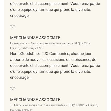
découverte et d'accomplissement. Vous ferez partie
d'une équipe dynamique qui prône la diversité,
encourage...
Sauvegarder merchandise associate REQ131897
MERCHANDISE ASSOCIATE
Catégorie
ReqId
Emplacement
HomeGoods
Associés préposés aux ventes
REQ87738
Fresno, Californie, 93720
HomeGoodsChez TJX Companies, chaque jour
apporte de nouvelles occasions de croissance, de
découverte et d'accomplissement. Vous ferez partie
d'une équipe dynamique qui prône la diversité,
encourage...
Sauvegarder Merchandise Associate REQ87738
MERCHANDISE ASSOCIATE
Catégorie
ReqId
Emplacement
TJ Maxx
Associés préposés aux ventes
REQ143086
Fresno,
Californie, 93711