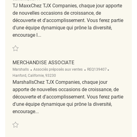
TJ MaxxChez TJX Companies, chaque jour apporte
de nouvelles occasions de croissance, de
découverte et d'accomplissement. Vous ferez partie
d'une équipe dynamique qui prône la diversité,
encourage l...
Sauvegarder Merchandise Associate REQ143086
MERCHANDISE ASSOCIATE
Catégorie
ReqId
Emplacement
Marshalls
Associés préposés aux ventes
REQ139407
Hanford, Californie, 93230
MarshallsChez TJX Companies, chaque jour
apporte de nouvelles occasions de croissance, de
découverte et d'accomplissement. Vous ferez partie
d'une équipe dynamique qui prône la diversité,
encourage...
Sauvegarder Merchandise Associate REQ139407