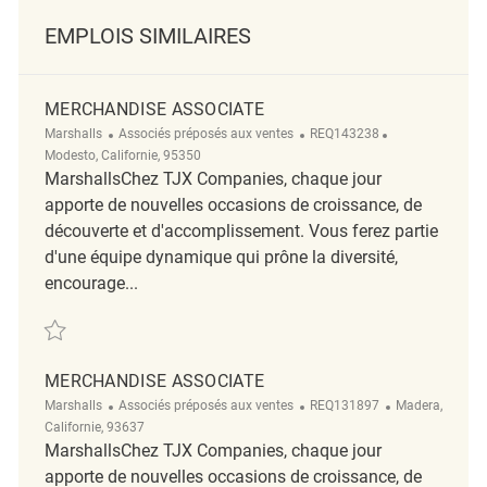
EMPLOIS SIMILAIRES
MERCHANDISE ASSOCIATE
Catégorie
ReqId
Emplacement
Marshalls
Associés préposés aux ventes
REQ143238
Modesto, Californie, 95350
MarshallsChez TJX Companies, chaque jour
apporte de nouvelles occasions de croissance, de
découverte et d'accomplissement. Vous ferez partie
d'une équipe dynamique qui prône la diversité,
encourage...
Sauvegarder Merchandise Associate REQ143238
MERCHANDISE ASSOCIATE
Catégorie
ReqId
Emplacement
Marshalls
Associés préposés aux ventes
REQ131897
Madera,
Californie, 93637
MarshallsChez TJX Companies, chaque jour
apporte de nouvelles occasions de croissance, de