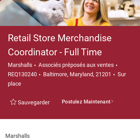
Retail Store Merchandise
Coordinator - Full Time
Catégorie
Marshalls
Associés préposés aux ventes
Emplacement
REQ130240
Baltimore, Maryland, 21201
Sur
place
Postulez Maintenant
Sauvegarder
Marshalls