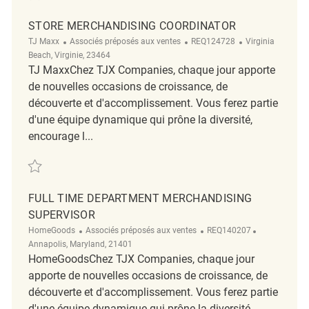
STORE MERCHANDISING COORDINATOR
Catégorie
ReqId
Emplacement
TJ Maxx
Associés préposés aux ventes
REQ124728
Virginia
Beach, Virginie, 23464
TJ MaxxChez TJX Companies, chaque jour apporte
de nouvelles occasions de croissance, de
découverte et d'accomplissement. Vous ferez partie
d'une équipe dynamique qui prône la diversité,
encourage l...
Sauvegarder Store Merchandising Coordinator REQ124728
FULL TIME DEPARTMENT MERCHANDISING
SUPERVISOR
Catégorie
ReqId
Emplacemen
HomeGoods
Associés préposés aux ventes
REQ140207
Annapolis, Maryland, 21401
HomeGoodsChez TJX Companies, chaque jour
apporte de nouvelles occasions de croissance, de
découverte et d'accomplissement. Vous ferez partie
d'une équipe dynamique qui prône la diversité,