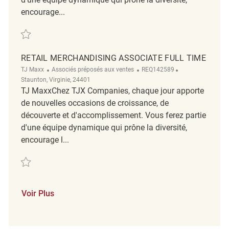
encourage...
Sauvegarder Full Time Department Merchandising Supervisor REQ1402
RETAIL MERCHANDISING ASSOCIATE FULL TIME
Catégorie
ReqId
Emplacement
TJ Maxx
Associés préposés aux ventes
REQ142589
Staunton, Virginie, 24401
TJ MaxxChez TJX Companies, chaque jour apporte
de nouvelles occasions de croissance, de
découverte et d'accomplissement. Vous ferez partie
d'une équipe dynamique qui prône la diversité,
encourage l...
Sauvegarder Retail Merchandising Associate Full Time REQ142589
Voir Plus