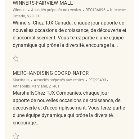
WINNERS-FAIRVIEW MALL
Catégorie
ReqId
Emplacement
Winners
Associés préposés aux ventes
REQ136096
Kitchener,
Ontario, N2C 1X1
Winners. Chez TJX Canada, chaque jour apporte de
nouvelles occasions de croissance, de découverte et
d'accomplissement. Vous ferez partie d'une équipe
dynamique qui prône la diversité, encourage la...
Sauvegarder Retail Store Coordinator Full Time Winners-Fairview Mall
MERCHANDISING COORDINATOR
Catégorie
ReqId
Emplacement
Marshalls
Associés préposés aux ventes
REQ99493
Annapolis, Maryland, 21401
MarshallsChez TJX Companies, chaque jour
apporte de nouvelles occasions de croissance, de
découverte et d'accomplissement. Vous ferez partie
d'une équipe dynamique qui prône la diversité,
encourage...
Sauvegarder Merchandising Coordinator REQ99493