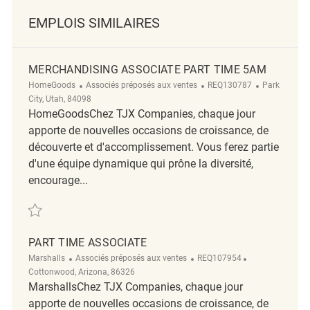
EMPLOIS SIMILAIRES
MERCHANDISING ASSOCIATE PART TIME 5AM
Catégorie
ReqId
Emplacemen
HomeGoods
Associés préposés aux ventes
REQ130787
Park
City, Utah, 84098
HomeGoodsChez TJX Companies, chaque jour
apporte de nouvelles occasions de croissance, de
découverte et d'accomplissement. Vous ferez partie
d'une équipe dynamique qui prône la diversité,
encourage...
Sauvegarder Merchandising Associate Part Time 5am REQ130787
PART TIME ASSOCIATE
Catégorie
ReqId
Emplacement
Marshalls
Associés préposés aux ventes
REQ107954
Cottonwood, Arizona, 86326
MarshallsChez TJX Companies, chaque jour
apporte de nouvelles occasions de croissance, de