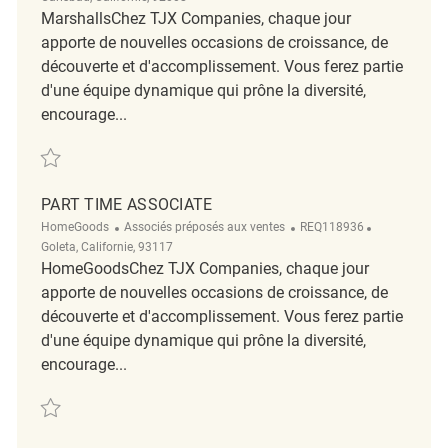
MarshallsChez TJX Companies, chaque jour
apporte de nouvelles occasions de croissance, de
découverte et d'accomplissement. Vous ferez partie
d'une équipe dynamique qui prône la diversité,
encourage...
Sauvegarder Part Time Associate REQ138021
PART TIME ASSOCIATE
Catégorie
ReqId
Emplacemen
HomeGoods
Associés préposés aux ventes
REQ118936
Goleta, Californie, 93117
HomeGoodsChez TJX Companies, chaque jour
apporte de nouvelles occasions de croissance, de
découverte et d'accomplissement. Vous ferez partie
d'une équipe dynamique qui prône la diversité,
encourage...
Sauvegarder Part Time Associate REQ118936