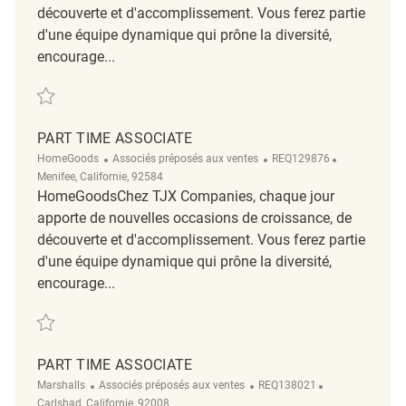
découverte et d'accomplissement. Vous ferez partie
d'une équipe dynamique qui prône la diversité,
encourage...
Sauvegarder Part time Associate REQ107954
PART TIME ASSOCIATE
Catégorie
ReqId
Emplacemen
HomeGoods
Associés préposés aux ventes
REQ129876
Menifee, Californie, 92584
HomeGoodsChez TJX Companies, chaque jour
apporte de nouvelles occasions de croissance, de
découverte et d'accomplissement. Vous ferez partie
d'une équipe dynamique qui prône la diversité,
encourage...
Sauvegarder part time associate REQ129876
PART TIME ASSOCIATE
Catégorie
ReqId
Emplacement
Marshalls
Associés préposés aux ventes
REQ138021
Carlsbad, Californie, 92008