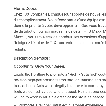
HomeGoods
Chez TJX Companies, chaque jour apporte de nouvelles 
d'accomplissement. Vous ferez partie d'une équipe dyna
donne la priorité à votre développement. Que vous trav
de distribution ou nos magasins de détail – TJ Maxx, 
Maxx –, vous trouverez de nombreuses occasions d'appre
Rejoignez l'équipe de TJX - une entreprise du palmarès F
réduits.
Description d'emploi :
Opportunity: Grow Your Career.
Leads the frontline to promote a “Highly-Satisfied” cus
develop high-performing teams through training and ment
transactions. Acts with integrity to adhere to company
feels welcomed, valued, and engaged. Has a strong desi
willing to work in multiple areas of the store as needed
Promotes a “Highly Satisfied” customer experience