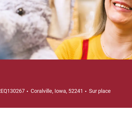
Emplacement
REQ130267
Coralville, Iowa, 52241
Sur place