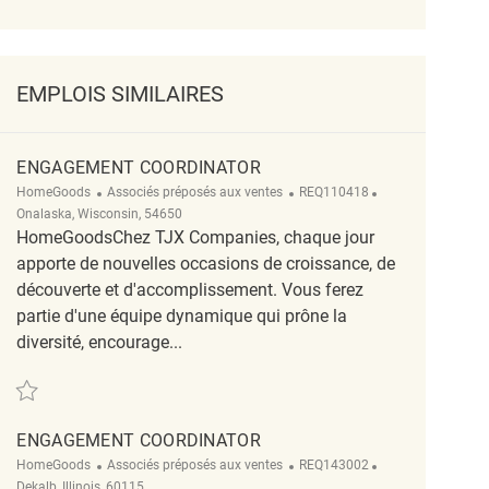
EMPLOIS SIMILAIRES
ENGAGEMENT COORDINATOR
Catégorie
ReqId
Emplacement
HomeGoods
Associés préposés aux ventes
REQ110418
Onalaska, Wisconsin, 54650
HomeGoodsChez TJX Companies, chaque jour
apporte de nouvelles occasions de croissance, de
découverte et d'accomplissement. Vous ferez
partie d'une équipe dynamique qui prône la
diversité, encourage...
Sauvegarder Engagement Coordinator REQ110418
ENGAGEMENT COORDINATOR
Catégorie
ReqId
Emplacement
HomeGoods
Associés préposés aux ventes
REQ143002
Dekalb, Illinois, 60115