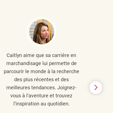
Caitlyn aime que sa carrière en
Brau
marchandisage lui permette de
le
parcourir le monde à la recherche
diver
des plus récentes et des
un 
meilleures tendances. Joignez-
TJX,
vous à l’aventure et trouvez
élé
l’inspiration au quotidien.
C’e
nou