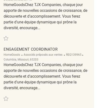
HomeGoodsChez TJX Companies, chaque jour
apporte de nouvelles occasions de croissance, de
découverte et d'accomplissement. Vous ferez
partie d'une équipe dynamique qui prône la
diversité, encourage...
Sauvegarder Engagement Coordinator REQ143002
ENGAGEMENT COORDINATOR
Catégorie
ReqId
Emplacement
HomeGoods
Associés préposés aux ventes
REQ139965
Columbia, Missouri, 65203
HomeGoodsChez TJX Companies, chaque jour
apporte de nouvelles occasions de croissance, de
découverte et d'accomplissement. Vous ferez
partie d'une équipe dynamique qui prône la
diversité, encourage...
Sauvegarder Engagement Coordinator REQ139965