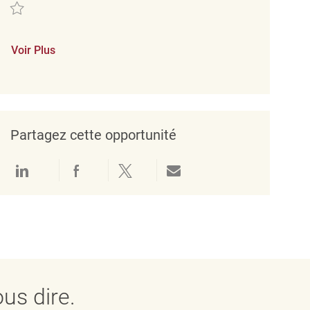
Sauvegarder engagement coordinator REQ126728
Voir Plus
Partagez cette opportunité
Partager via LinkedIn
Partager via Facebook
Partager via twitter
Partager par e-mail
us dire.