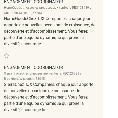
ENGAGEMENT COORDINATOR
Catégorie
ReqId
Emplacement
HomeGoods
Associés préposés aux ventes
REQ103439
Columbia, Missouri, 65203
HomeGoodsChez TJX Companies, chaque jour
apporte de nouvelles occasions de croissance, de
découverte et d'accomplissement. Vous ferez
partie d'une équipe dynamique qui prône la
diversité, encourage...
Sauvegarder Engagement Coordinator REQ103439
ENGAGEMENT COORDINATOR
Catégorie
ReqId
Emplacement
Sierra
Associés préposés aux ventes
REQ126728
Brookfield, Wisconsin, 53045
SierraChez TJX Companies, chaque jour apporte
de nouvelles occasions de croissance, de
découverte et d'accomplissement. Vous ferez
partie d'une équipe dynamique qui prône la
diversité, encourage la...