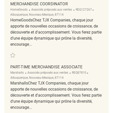
MERCHANDISE COORDINATOR
Catégorie
ReqId
Emplacemen
HomeGoods
Associés préposés aux ventes
REQ127267
Albuquerque, Nouveau-Mexique, 87114
HomeGoodsChez TJX Companies, chaque jour
apporte de nouvelles occasions de croissance, de
découverte et d'accomplissement. Vous ferez partie
d'une équipe dynamique qui prône la diversité,
encourage...
Sauvegarder Merchandise Coordinator REQ127267
PART-TIME MERCHANDISE ASSOCIATE
Catégorie
ReqId
Emplacement
Marshalls
Associés préposés aux ventes
REQ87810
Albuquerque, Nouveau-Mexique, 87114
MarshallsChez TJX Companies, chaque jour
apporte de nouvelles occasions de croissance, de
découverte et d'accomplissement. Vous ferez partie
d'une équipe dynamique qui prône la diversité,
encourage...