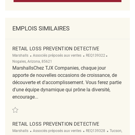
EMPLOIS SIMILAIRES
RETAIL LOSS PREVENTION DETECTIVE
Catégorie
ReqId
Emplacement
Marshalls
Associés préposés aux ventes
REQ139322
Nogales, Arizona, 85621
MarshallsChez TJX Companies, chaque jour
apporte de nouvelles occasions de croissance, de
découverte et d'accomplissement. Vous ferez partie
d'une équipe dynamique qui prône la diversité,
encourage...
Sauvegarder Retail Loss Prevention Detective REQ139322
RETAIL LOSS PREVENTION DETECTIVE
Catégorie
ReqId
Emplacement
Marshalls
Associés préposés aux ventes
REQ139328
Tucson,