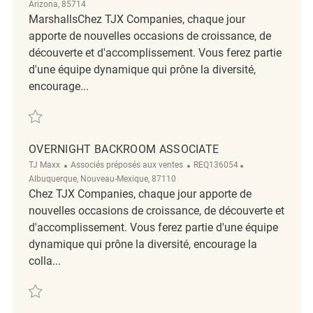
Arizona, 85714
MarshallsChez TJX Companies, chaque jour
apporte de nouvelles occasions de croissance, de
découverte et d'accomplissement. Vous ferez partie
d'une équipe dynamique qui prône la diversité,
encourage...
Sauvegarder Retail Loss Prevention Detective REQ139328
OVERNIGHT BACKROOM ASSOCIATE
Catégorie
ReqId
Emplacement
TJ Maxx
Associés préposés aux ventes
REQ136054
Albuquerque, Nouveau-Mexique, 87110
Chez TJX Companies, chaque jour apporte de
nouvelles occasions de croissance, de découverte et
d'accomplissement. Vous ferez partie d'une équipe
dynamique qui prône la diversité, encourage la
colla...
Sauvegarder Overnight Backroom Associate REQ136054