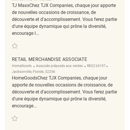
TJ MaxxChez TJX Companies, chaque jour apporte
de nouvelles occasions de croissance, de
découverte et d'accomplissement. Vous ferez partie
d'une équipe dynamique qui prône la diversité,
encourage l...
Sauvegarder Retail Merchandise Associate REQ114126
RETAIL MERCHANDISE ASSOCIATE
Catégorie
ReqId
Emplacemen
HomeGoods
Associés préposés aux ventes
REQ124197
Jacksonville, Floride, 32256
HomeGoodsChez TJX Companies, chaque jour
apporte de nouvelles occasions de croissance, de
découverte et d'accomplissement. Vous ferez partie
d'une équipe dynamique qui prône la diversité,
encourage...
Sauvegarder Retail Merchandise Associate REQ124197