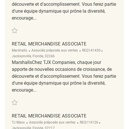
découverte et d'accomplissement. Vous ferez partie
d'une équipe dynamique qui prône la diversité,
encourage...
Sauvegarder Retail Merchandise Associate REQ130580
RETAIL MERCHANDISE ASSOCIATE
Catégorie
ReqId
Emplacement
Marshalls
Associés préposés aux ventes
REQ141430
Jacksonville, Floride, 32246
MarshallsChez TJX Companies, chaque jour
apporte de nouvelles occasions de croissance, de
découverte et d'accomplissement. Vous ferez partie
d'une équipe dynamique qui prône la diversité,
encourage...
Sauvegarder retail merchandise associate REQ141430
RETAIL MERCHANDISE ASSOCIATE
Catégorie
ReqId
Emplacement
TJ Maxx
Associés préposés aux ventes
REQ114126
Jacksonville, Floride, 32217