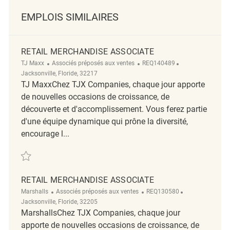
EMPLOIS SIMILAIRES
RETAIL MERCHANDISE ASSOCIATE
Catégorie
ReqId
Emplacement
TJ Maxx
Associés préposés aux ventes
REQ140489
Jacksonville, Floride, 32217
TJ MaxxChez TJX Companies, chaque jour apporte
de nouvelles occasions de croissance, de
découverte et d'accomplissement. Vous ferez partie
d'une équipe dynamique qui prône la diversité,
encourage l...
Sauvegarder Retail Merchandise Associate REQ140489
RETAIL MERCHANDISE ASSOCIATE
Catégorie
ReqId
Emplacement
Marshalls
Associés préposés aux ventes
REQ130580
Jacksonville, Floride, 32205
MarshallsChez TJX Companies, chaque jour
apporte de nouvelles occasions de croissance, de