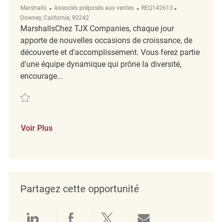
Catégorie
ReqId
Emplacement
Marshalls
Associés préposés aux ventes
REQ142613
Downey, Californie, 90242
MarshallsChez TJX Companies, chaque jour
apporte de nouvelles occasions de croissance, de
découverte et d'accomplissement. Vous ferez partie
d'une équipe dynamique qui prône la diversité,
encourage...
Sauvegarder Part Time Cleaning Associate REQ142613
Voir Plus
Partagez cette opportunité