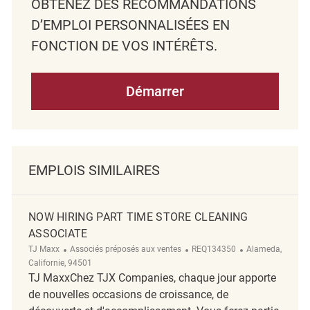
OBTENEZ DES RECOMMANDATIONS
D’EMPLOI PERSONNALISÉES EN
FONCTION DE VOS INTÉRÊTS.
Démarrer
EMPLOIS SIMILAIRES
NOW HIRING PART TIME STORE CLEANING
ASSOCIATE
Catégorie
ReqId
Emplacement
TJ Maxx
Associés préposés aux ventes
REQ134350
Alameda,
Californie, 94501
TJ MaxxChez TJX Companies, chaque jour apporte
de nouvelles occasions de croissance, de