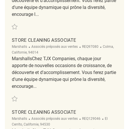
découverte et d'accomplissement. Vous ferez partie
d'une équipe dynamique qui prône la diversité,
encourage l...
Sauvegarder Now Hiring Part Time Store Cleaning Associate REQ13435
STORE CLEANING ASSOCIATE
Catégorie
ReqId
Emplacement
Marshalls
Associés préposés aux ventes
REQ97080
Colma,
Californie, 94014
MarshallsChez TJX Companies, chaque jour
apporte de nouvelles occasions de croissance, de
découverte et d'accomplissement. Vous ferez partie
d'une équipe dynamique qui prône la diversité,
encourage...
Sauvegarder Store Cleaning Associate REQ97080
STORE CLEANING ASSOCIATE
Catégorie
ReqId
Emplacement
Marshalls
Associés préposés aux ventes
REQ129046
El
Cerrito, Californie, 94530