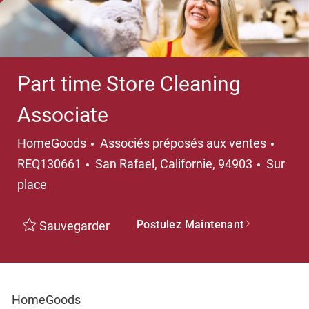
Part time Store Cleaning
Associate
Catégorie
HomeGoods
Associés préposés aux ventes
Emplacement
REQ130661
San Rafael, Californie, 94903
Sur
place
Postulez Maintenant
Sauvegarder
HomeGoods