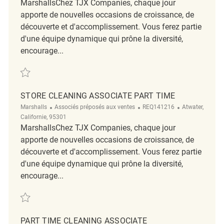
MarshallsChez TJX Companies, chaque jour
apporte de nouvelles occasions de croissance, de
découverte et d'accomplissement. Vous ferez partie
d'une équipe dynamique qui prône la diversité,
encourage...
Sauvegarder Store Cleaning Associate REQ129046
STORE CLEANING ASSOCIATE PART TIME
Catégorie
ReqId
Emplacement
Marshalls
Associés préposés aux ventes
REQ141216
Atwater,
Californie, 95301
MarshallsChez TJX Companies, chaque jour
apporte de nouvelles occasions de croissance, de
découverte et d'accomplissement. Vous ferez partie
d'une équipe dynamique qui prône la diversité,
encourage...
Sauvegarder Store Cleaning Associate Part Time REQ141216
PART TIME CLEANING ASSOCIATE