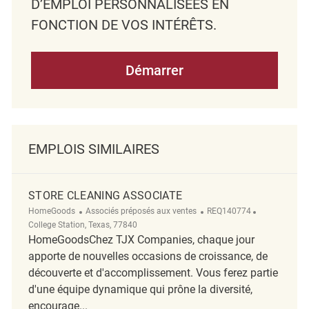
D’EMPLOI PERSONNALISÉES EN
FONCTION DE VOS INTÉRÊTS.
Démarrer
EMPLOIS SIMILAIRES
STORE CLEANING ASSOCIATE
Catégorie
ReqId
Emplacemen
HomeGoods
Associés préposés aux ventes
REQ140774
College Station, Texas, 77840
HomeGoodsChez TJX Companies, chaque jour
apporte de nouvelles occasions de croissance, de
découverte et d'accomplissement. Vous ferez partie
d'une équipe dynamique qui prône la diversité,
encourage...