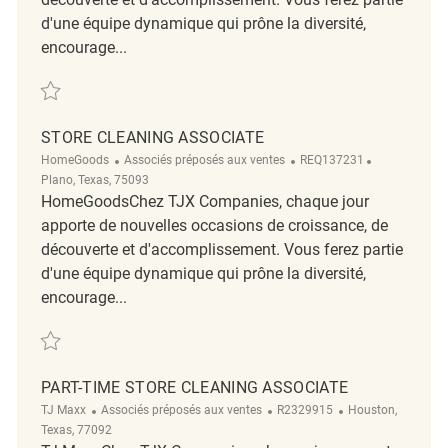
d'une équipe dynamique qui prône la diversité,
encourage...
Sauvegarder Store Cleaning Associate REQ135543
STORE CLEANING ASSOCIATE
Catégorie
ReqId
Emplacemen
HomeGoods
Associés préposés aux ventes
REQ137231
Plano, Texas, 75093
HomeGoodsChez TJX Companies, chaque jour
apporte de nouvelles occasions de croissance, de
découverte et d'accomplissement. Vous ferez partie
d'une équipe dynamique qui prône la diversité,
encourage...
Sauvegarder Store Cleaning Associate REQ137231
PART-TIME STORE CLEANING ASSOCIATE
Catégorie
ReqId
Emplacement
TJ Maxx
Associés préposés aux ventes
R2329915
Houston,
Texas, 77092