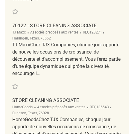
Sauvegarder Store Cleaning Associate REQ140774
70122 - STORE CLEANING ASSOCIATE
Catégorie
ReqId
Emplacement
TJ Maxx
Associés préposés aux ventes
REQ128271
Harlingen, Texas, 78552
TJ MaxxChez TJX Companies, chaque jour apporte
de nouvelles occasions de croissance, de
découverte et d'accomplissement. Vous ferez partie
d'une équipe dynamique qui prône la diversité,
encourage l...
Sauvegarder 70122 - Store Cleaning Associate REQ128271
STORE CLEANING ASSOCIATE
Catégorie
ReqId
Emplacemen
HomeGoods
Associés préposés aux ventes
REQ135543
Burleson, Texas, 76028
HomeGoodsChez TJX Companies, chaque jour
apporte de nouvelles occasions de croissance, de
découverte et d'accomplissement. Vous ferez partie