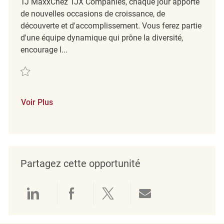
TJ MaxxChez TJX Companies, chaque jour apporte
de nouvelles occasions de croissance, de
découverte et d'accomplissement. Vous ferez partie
d'une équipe dynamique qui prône la diversité,
encourage l...
Sauvegarder Part-Time Store Cleaning Associate R2329915
Voir Plus
Partagez cette opportunité
Partager via LinkedIn
Partager via Facebook
Partager via twitter
Partager par e