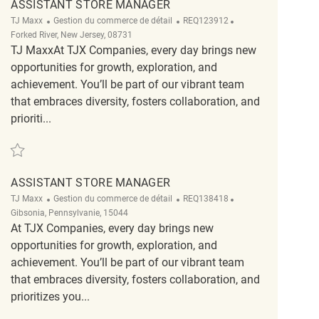
ASSISTANT STORE MANAGER
Catégorie
ReqId
Emplacement
TJ Maxx
Gestion du commerce de détail
REQ123912
Forked River, New Jersey, 08731
TJ MaxxAt TJX Companies, every day brings new
opportunities for growth, exploration, and
achievement. You’ll be part of our vibrant team
that embraces diversity, fosters collaboration, and
prioriti...
Sauvegarder Assistant Store Manager REQ123912
ASSISTANT STORE MANAGER
Catégorie
ReqId
Emplacement
TJ Maxx
Gestion du commerce de détail
REQ138418
Gibsonia, Pennsylvanie, 15044
At TJX Companies, every day brings new
opportunities for growth, exploration, and
achievement. You’ll be part of our vibrant team
that embraces diversity, fosters collaboration, and
prioritizes you...