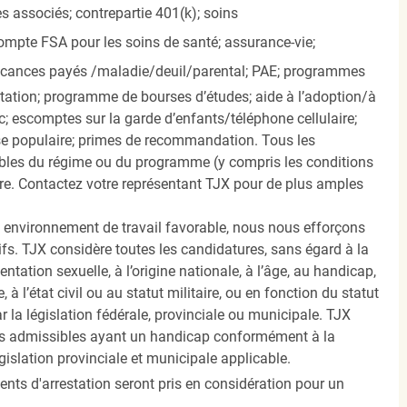
 associés; contrepartie 401(k);
soins
mpte FSA pour les soins de santé; assurance-vie;
vacances payés
/maladie/deuil/parental
; PAE; programmes
itation; programme de bourses d’études; aide à l’adoption/à
; escomptes sur la garde d’enfants/téléphone cellulaire;
e populaire; primes de recommandation. Tous les
bles du régime ou du programme (y compris les conditions
tre. Contactez votre représentant TJX pour de plus amples
re environnement de travail favorable, nous nous efforçons
ifs. TJX considère toutes les candidatures, sans égard à la
rientation sexuelle, à l’origine nationale, à l’âge, au handicap,
e, à l’état civil ou au statut militaire, ou en fonction du statut
r la législation fédérale, provinciale ou municipale. TJX
us admissibles ayant un handicap conformément à la
gislation provinciale et municipale applicable.
ents d'arrestation seront pris en considération pour un