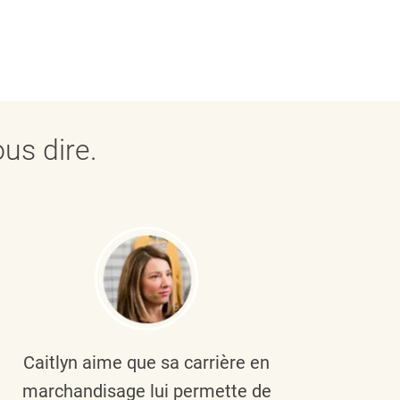
us dire.
Caitlyn aime que sa carrière en
Brau
marchandisage lui permette de
le