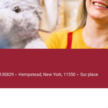
Emplacement
130829
Hempstead, New York, 11550
Sur place