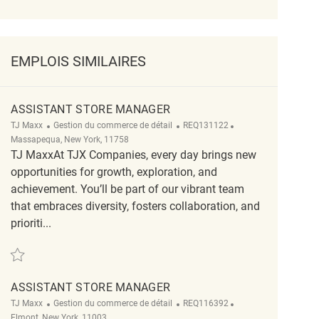
EMPLOIS SIMILAIRES
ASSISTANT STORE MANAGER
Catégorie
ReqId
Emplacement
TJ Maxx
Gestion du commerce de détail
REQ131122
Massapequa, New York, 11758
TJ MaxxAt TJX Companies, every day brings new
opportunities for growth, exploration, and
achievement. You’ll be part of our vibrant team
that embraces diversity, fosters collaboration, and
prioriti...
Sauvegarder Assistant Store Manager REQ131122
ASSISTANT STORE MANAGER
Catégorie
ReqId
Emplacement
TJ Maxx
Gestion du commerce de détail
REQ116392
Elmont, New York, 11003