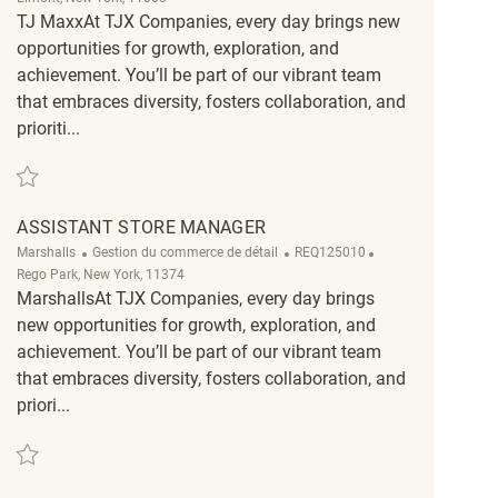
TJ MaxxAt TJX Companies, every day brings new
opportunities for growth, exploration, and
achievement. You’ll be part of our vibrant team
that embraces diversity, fosters collaboration, and
prioriti...
Sauvegarder Assistant Store Manager REQ116392
ASSISTANT STORE MANAGER
Catégorie
ReqId
Emplacement
Marshalls
Gestion du commerce de détail
REQ125010
Rego Park, New York, 11374
MarshallsAt TJX Companies, every day brings
new opportunities for growth, exploration, and
achievement. You’ll be part of our vibrant team
that embraces diversity, fosters collaboration, and
priori...
Sauvegarder Assistant Store Manager REQ125010