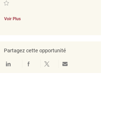
Sauvegarder Assistant Store Manager REQ138418
Voir Plus
Partagez cette opportunité
Partager via LinkedIn
Partager via Facebook
Partager via twitter
Partager par e-mail