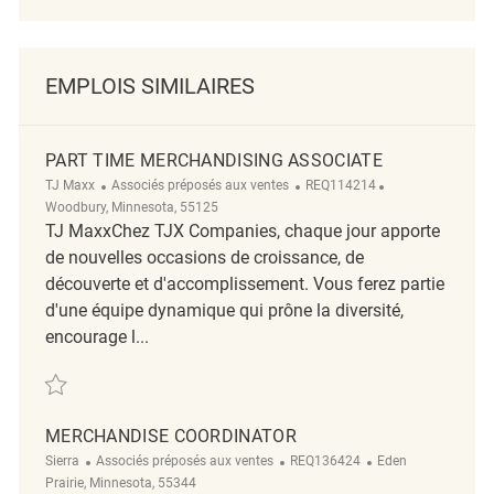
EMPLOIS SIMILAIRES
PART TIME MERCHANDISING ASSOCIATE
Catégorie
ReqId
Emplacement
TJ Maxx
Associés préposés aux ventes
REQ114214
Woodbury, Minnesota, 55125
TJ MaxxChez TJX Companies, chaque jour apporte
de nouvelles occasions de croissance, de
découverte et d'accomplissement. Vous ferez partie
d'une équipe dynamique qui prône la diversité,
encourage l...
Sauvegarder Part Time Merchandising Associate REQ114214
MERCHANDISE COORDINATOR
Catégorie
ReqId
Emplacement
Sierra
Associés préposés aux ventes
REQ136424
Eden
Prairie, Minnesota, 55344