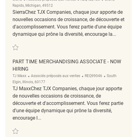
Rapids, Michigan, 49512
SierraChez TJX Companies, chaque jour apporte de
nouvelles occasions de croissance, de découverte et
d'accomplissement. Vous ferez partie d'une équipe
dynamique qui prône la diversité, encourage la...
Sauvegarder Part-Time Merchandising Associate REQ122480
PART TIME MERCHANDISING ASSOCIATE - NOW
HIRING
Catégorie
ReqId
Emplacement
TJ Maxx
Associés préposés aux ventes
REQ99046
South
Elgin, Illinois, 60177
TJ MaxxChez TJX Companies, chaque jour apporte
de nouvelles occasions de croissance, de
découverte et d'accomplissement. Vous ferez partie
d'une équipe dynamique qui prône la diversité,
encourage l...
Sauvegarder Part Time Merchandising Associate - Now Hiring REQ9904