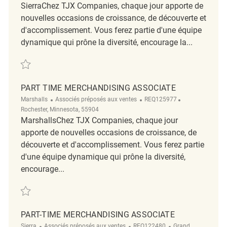
SierraChez TJX Companies, chaque jour apporte de
nouvelles occasions de croissance, de découverte et
d'accomplissement. Vous ferez partie d'une équipe
dynamique qui prône la diversité, encourage la...
Sauvegarder Merchandise Coordinator REQ136424
PART TIME MERCHANDISING ASSOCIATE
Catégorie
ReqId
Emplacement
Marshalls
Associés préposés aux ventes
REQ125977
Rochester, Minnesota, 55904
MarshallsChez TJX Companies, chaque jour
apporte de nouvelles occasions de croissance, de
découverte et d'accomplissement. Vous ferez partie
d'une équipe dynamique qui prône la diversité,
encourage...
Sauvegarder Part Time Merchandising Associate REQ125977
PART-TIME MERCHANDISING ASSOCIATE
Catégorie
ReqId
Emplacement
Sierra
Associés préposés aux ventes
REQ122480
Grand