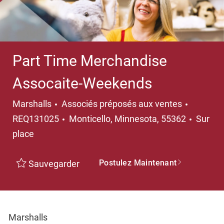
Part Time Merchandise
Assocaite-Weekends
Catégorie
Marshalls
Associés préposés aux ventes
Emplacement
REQ131025
Monticello, Minnesota, 55362
Sur
place
Postulez Maintenant
Sauvegarder
Marshalls