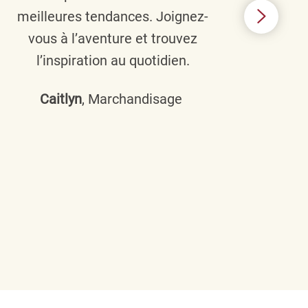
meilleures tendances. Joignez-
TJX,
vous à l’aventure et trouvez
élé
l’inspiration au quotidien.
C’e
nou
Caitlyn
, Marchandisage