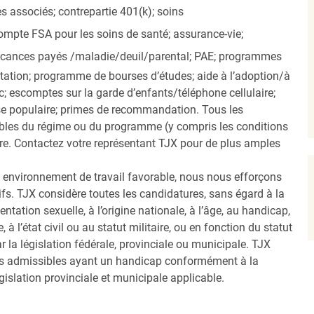
 associés; contrepartie 401(k);
soins
mpte FSA pour les soins de santé; assurance-vie;
vacances payés
/maladie/deuil/parental
; PAE; programmes
itation; programme de bourses d’études; aide à l’adoption/à
; escomptes sur la garde d’enfants/téléphone cellulaire;
e populaire; primes de recommandation. Tous les
bles du régime ou du programme (y compris les conditions
tre. Contactez votre représentant TJX pour de plus amples
re environnement de travail favorable, nous nous efforçons
ifs. TJX considère toutes les candidatures, sans égard à la
rientation sexuelle, à l’origine nationale, à l’âge, au handicap,
e, à l’état civil ou au statut militaire, ou en fonction du statut
r la législation fédérale, provinciale ou municipale. TJX
us admissibles ayant un handicap conformément à la
gislation provinciale et municipale applicable.