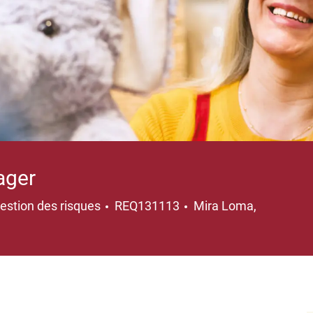
ager
Emplacement
gestion des risques
REQ131113
Mira Loma,