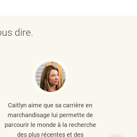
us dire.
Caitlyn aime que sa carrière en
Brau
marchandisage lui permette de
le
parcourir le monde à la recherche
diver
des plus récentes et des
un 