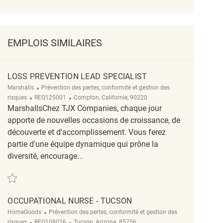
EMPLOIS SIMILAIRES
LOSS PREVENTION LEAD SPECIALIST
Catégorie
Marshalls
Prévention des pertes, conformité et gestion des
ReqId
Emplacement
risques
REQ125001
Compton, Californie, 90220
MarshallsChez TJX Companies, chaque jour
apporte de nouvelles occasions de croissance, de
découverte et d'accomplissement. Vous ferez
partie d'une équipe dynamique qui prône la
diversité, encourage...
Sauvegarder Loss Prevention Lead Specialist REQ125001
OCCUPATIONAL NURSE - TUCSON
Catégorie
HomeGoods
Prévention des pertes, conformité et gestion des
ReqId
Emplacement
risques
REQ108026
Tucson, Arizona, 85756