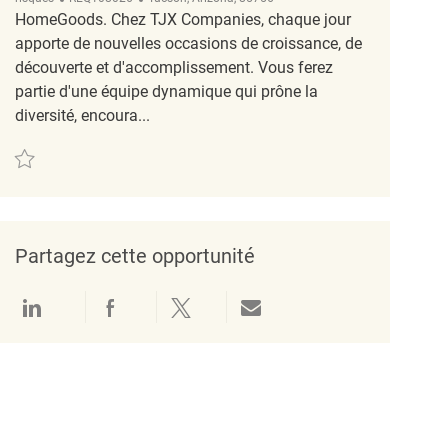
HomeGoods. Chez TJX Companies, chaque jour
apporte de nouvelles occasions de croissance, de
découverte et d'accomplissement. Vous ferez
partie d'une équipe dynamique qui prône la
diversité, encoura...
Sauvegarder Occupational Nurse - Tucson REQ108026
Partagez cette opportunité
Partager via LinkedIn
Partager via Facebook
Partager via twitter
Partager par e-mail