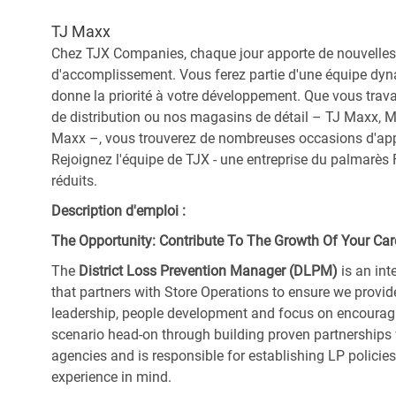
TJ Maxx
Chez TJX Companies, chaque jour apporte de nouvelles 
d'accomplissement. Vous ferez partie d'une équipe dyna
donne la priorité à votre développement. Que vous trav
de distribution ou nos magasins de détail – TJ Maxx, 
Maxx –, vous trouverez de nombreuses occasions d'appre
Rejoignez l'équipe de TJX - une entreprise du palmarès F
réduits.
Description d'emploi :
The Opportunity: Contribute To The Growth Of Your Car
The
District Loss Prevention Manager (DLPM)
is an int
that partners with Store Operations to ensure we provi
leadership, people development and focus on encourag
scenario head-on through building proven partnerships 
agencies and is responsible for establishing LP policie
experience in mind.