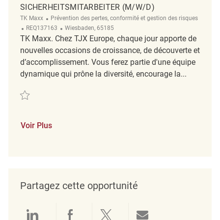
SICHERHEITSMITARBEITER (M/W/D)
Catégorie
TK Maxx
Prévention des pertes, conformité et gestion des risques
ReqId
Emplacement
REQ137163
Wiesbaden, 65185
TK Maxx. Chez TJX Europe, chaque jour apporte de
nouvelles occasions de croissance, de découverte et
d’accomplissement. Vous ferez partie d'une équipe
dynamique qui prône la diversité, encourage la...
Sauvegarder Sicherheitsmitarbeiter (m/w/d) REQ137163
Voir Plus
Partagez cette opportunité