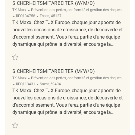
SICHERHEITSMITARBEITER (W/M/D)
Catégorie
TK Maxx
Prévention des pertes, conformité et gestion des risques
ReqId
Emplacement
REQ134758
Essen, 45127
TK Maxx. Chez TJX Europe, chaque jour apporte de
nouvelles occasions de croissance, de découverte et
d’accomplissement. Vous ferez partie d'une équipe
dynamique qui prône la diversité, encourage la...
Sauvegarder Sicherheitsmitarbeiter (w/m/d) REQ134758
SICHERHEITSMITARBEITER (M/W/D)
Catégorie
TK Maxx
Prévention des pertes, conformité et gestion des risques
ReqId
Emplacement
REQ113431
Soest, 59494
TK Maxx. Chez TJX Europe, chaque jour apporte de
nouvelles occasions de croissance, de découverte et
d’accomplissement. Vous ferez partie d'une équipe
dynamique qui prône la diversité, encourage la...
Sauvegarder Sicherheitsmitarbeiter (m/w/d) REQ113431