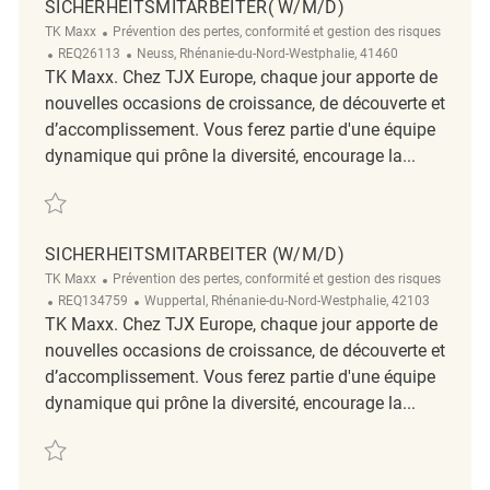
SICHERHEITSMITARBEITER( W/M/D)
Catégorie
TK Maxx
Prévention des pertes, conformité et gestion des risques
ReqId
Emplacement
REQ26113
Neuss, Rhénanie-du-Nord-Westphalie, 41460
TK Maxx. Chez TJX Europe, chaque jour apporte de
nouvelles occasions de croissance, de découverte et
d’accomplissement. Vous ferez partie d'une équipe
dynamique qui prône la diversité, encourage la...
Sauvegarder Sicherheitsmitarbeiter( w/m/d) REQ26113
SICHERHEITSMITARBEITER (W/M/D)
Catégorie
TK Maxx
Prévention des pertes, conformité et gestion des risques
ReqId
Emplacement
REQ134759
Wuppertal, Rhénanie-du-Nord-Westphalie, 42103
TK Maxx. Chez TJX Europe, chaque jour apporte de
nouvelles occasions de croissance, de découverte et
d’accomplissement. Vous ferez partie d'une équipe
dynamique qui prône la diversité, encourage la...
Sauvegarder Sicherheitsmitarbeiter (w/m/d) REQ134759