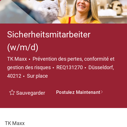
Sicherheitsmitarbeiter
(w/m/d)
Catégorie
TK Maxx
Prévention des pertes, conformité et
Emplacement
gestion des risques
REQ131270
Düsseldorf,
40212
Sur place
Postulez Maintenant
Sauvegarder
TK Maxx