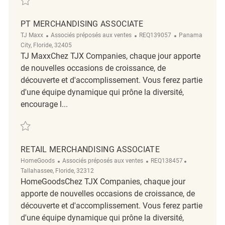
PT MERCHANDISING ASSOCIATE
Catégorie
ReqId
Emplacement
TJ Maxx
Associés préposés aux ventes
REQ139057
Panama
City, Floride, 32405
TJ MaxxChez TJX Companies, chaque jour apporte
de nouvelles occasions de croissance, de
découverte et d'accomplissement. Vous ferez partie
d'une équipe dynamique qui prône la diversité,
encourage l...
Sauvegarder PT Merchandising Associate REQ139057
RETAIL MERCHANDISING ASSOCIATE
Catégorie
ReqId
Emplacemen
HomeGoods
Associés préposés aux ventes
REQ138457
Tallahassee, Floride, 32312
HomeGoodsChez TJX Companies, chaque jour
apporte de nouvelles occasions de croissance, de
découverte et d'accomplissement. Vous ferez partie
d'une équipe dynamique qui prône la diversité,