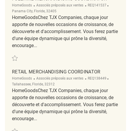
Catégorie
ReqId
Emplacemen
HomeGoods
Associés préposés aux ventes
REQ141537
Panama City, Floride, 32405
HomeGoodsChez TJX Companies, chaque jour
apporte de nouvelles occasions de croissance, de
découverte et d'accomplissement. Vous ferez partie
d'une équipe dynamique qui prône la diversité,
encourage...
Sauvegarder Fulltime Merchandising Coordinator REQ141537
RETAIL MERCHANDISING COORDINATOR
Catégorie
ReqId
Emplacemen
HomeGoods
Associés préposés aux ventes
REQ138449
Tallahassee, Floride, 32312
HomeGoodsChez TJX Companies, chaque jour
apporte de nouvelles occasions de croissance, de
découverte et d'accomplissement. Vous ferez partie
d'une équipe dynamique qui prône la diversité,
encourage...
Sauvegarder Retail Merchandising Coordinator REQ138449