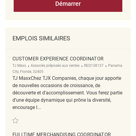
Démarrer
EMPLOIS SIMILAIRES
CUSTOMER EXPERIENCE COORDINATOR
Catégorie
ReqId
Emplacement
TJ Maxx
Associés préposés aux ventes
REQ138137
Panama
City, Floride, 32405
TJ MaxxChez TJX Companies, chaque jour apporte
de nouvelles occasions de croissance, de
découverte et d'accomplissement. Vous ferez partie
d'une équipe dynamique qui prône la diversité,
encourage l...
Sauvegarder Customer Experience Coordinator REQ138137
FULLTIME MERCHANDISING COORDINATOR