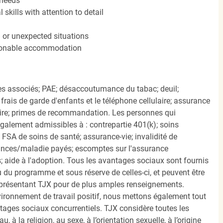
 needs
kills with attention to detail
n or unexpected situations
easonable accommodation
s associés; PAE; désaccoutumance du tabac; deuil;
frais de garde d'enfants et le téléphone cellulaire; assurance
ire; primes de recommandation. Les personnes qui
également admissibles à : contrepartie 401(k); soins
FSA de soins de santé; assurance-vie; invalidité de
ances/maladie payés; escomptes sur l'assurance
 aide à l'adoption. Tous les avantages sociaux sont fournis
u programme et sous réserve de celles-ci, et peuvent être
présentant TJX pour de plus amples renseignements.
nvironnement de travail positif, nous mettons également tout
tages sociaux concurrentiels. TJX considère toutes les
, à la religion, au sexe, à l’orientation sexuelle, à l’origine