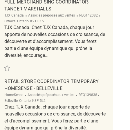
FULL MERCHANDISING COORDINATOR-
TANGER MARSHALLS
Catégorie
ReqId
Emplacement
TJX Canada
Associés préposés aux ventes
REQ142082
Ottawa, Ontario, K2T 0K5
TJX Canada. Chez TJX Canada, chaque jour
apporte de nouvelles occasions de croissance, de
découverte et d'accomplissement. Vous ferez
partie d'une équipe dynamique qui prône la
diversité, encourage...
Sauvegarder full merchandising coordinator-Tanger Marshalls REQ142082
RETAIL STORE COORDINATOR TEMPORARY
HOMESENSE - BELLEVILLE
Catégorie
ReqId
Emplacement
HomeSense
Associés préposés aux ventes
REQ139838
Belleville, Ontario, K8P 5L2
Chez TJX Canada, chaque jour apporte de
nouvelles occasions de croissance, de découverte
et d'accomplissement. Vous ferez partie d'une
équipe dynamique qui prône la diversité,