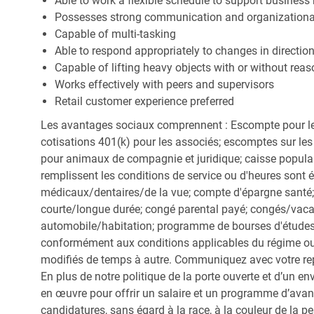
Able to work a flexible schedule to support business
Possesses strong communication and organizational s
Capable of multi-tasking
Able to respond appropriately to changes in directio
Capable of lifting heavy objects with or without r
Works effectively with peers and supervisors
Retail customer experience preferred
Les avantages sociaux comprennent : Escompte pour le
cotisations 401(k) pour les associés; escomptes sur les 
pour animaux de compagnie et juridique; caisse popula
remplissent les conditions de service ou d'heures sont 
médicaux/dentaires/de la vue; compte d'épargne santé; 
courte/longue durée; congé parental payé; congés/vac
automobile/habitation; programme de bourses d'études;
conformément aux conditions applicables du régime ou d
modifiés de temps à autre. Communiquez avec votre re
En plus de notre politique de la porte ouverte et d’un e
en œuvre pour offrir un salaire et un programme d’avan
candidatures, sans égard à la race, à la couleur de la peau