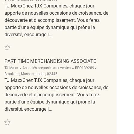
TJ MaxxChez TJX Companies, chaque jour
apporte de nouvelles occasions de croissance, de
découverte et d'accomplissement. Vous ferez
partie d'une équipe dynamique qui prône la
diversité, encourage l...
Sauvegarder part time merchandising associate REQ131059
PART TIME MERCHANDISING ASSOCIATE
Catégorie
ReqId
Emplacement
TJ Maxx
Associés préposés aux ventes
REQ139289
Brookline, Massachusetts, 02446
TJ MaxxChez TJX Companies, chaque jour
apporte de nouvelles occasions de croissance, de
découverte et d'accomplissement. Vous ferez
partie d'une équipe dynamique qui prône la
diversité, encourage l...
Sauvegarder part time merchandising associate REQ139289