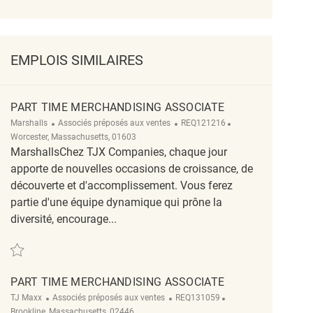
EMPLOIS SIMILAIRES
PART TIME MERCHANDISING ASSOCIATE
Catégorie
ReqId
Emplacement
Marshalls
Associés préposés aux ventes
REQ121216
Worcester, Massachusetts, 01603
MarshallsChez TJX Companies, chaque jour
apporte de nouvelles occasions de croissance, de
découverte et d'accomplissement. Vous ferez
partie d'une équipe dynamique qui prône la
diversité, encourage...
Sauvegarder Part Time Merchandising Associate REQ121216
PART TIME MERCHANDISING ASSOCIATE
Catégorie
ReqId
Emplacement
TJ Maxx
Associés préposés aux ventes
REQ131059
Brookline, Massachusetts, 02446