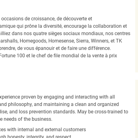
occasions de croissance, de découverte et
mique qui prône la diversité, encourage la collaboration et
ailliez dans nos quatre sièges sociaux mondiaux, nos centres
Marshalls, Homegoods, Homesense, Sierra, Winners, et TK
ndre, de vous épanouir et de faire une différence.
ortune 100 et le chef de file mondial de la vente à prix
experience proven by engaging and interacting with all
and philosophy, and maintaining a clean and organized
ise, and loss prevention standards. May be cross-trained to
he needs of the business.
es with internal and external customers
gh honesty, integrity, and respect