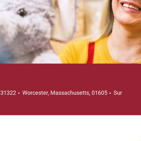
Emplacement
131322
Worcester, Massachusetts, 01605
Sur