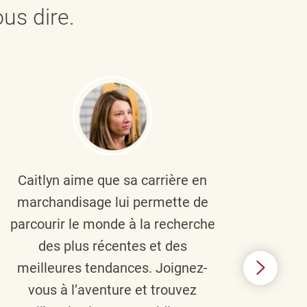
us dire.
Caitlyn aime que sa carrière en
Brau
marchandisage lui permette de
le
parcourir le monde à la recherche
diver
des plus récentes et des
un 
meilleures tendances. Joignez-
TJX,
vous à l’aventure et trouvez
élé