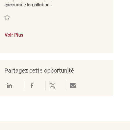
encourage la collabor...
Sauvegarder Retail Store Coordinator Temporary HomeSense - Belleville RE
Voir Plus
Partagez cette opportunité
Partager via LinkedIn
Partager via Facebook
Partager via twitter
Partager par e-mail