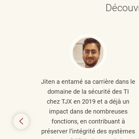
Découvr
plus
Jiten a entamé sa carrière dans le
c’est
domaine de la sécurité des TI
tion
chez TJX en 2019 et a déjà un
nes et
impact dans de nombreuses
 terme
fonctions, en contribuant à
it le
préserver l’intégrité des systèmes