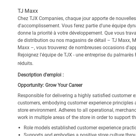
TJ Maxx
Chez TJX Companies, chaque jour apporte de nouvelles 
d'accomplissement. Vous ferez partie d'une équipe dyna
donne la priorité à votre développement. Que vous trav
de distribution ou nos magasins de détail – TJ Maxx, 
Maxx –, vous trouverez de nombreuses occasions d'appre
Rejoignez l'équipe de TJX - une entreprise du palmarès F
réduits.
Description d'emploi :
Opportunity: Grow Your Career
Responsible for delivering a highly satisfied customer 
customers, embodying customer experience principles 
store environment. Adheres to all operational, merchand
work in multiple areas of the store in order to support t
Role models established customer experience practic
Supports and embodies a positive store culture throu