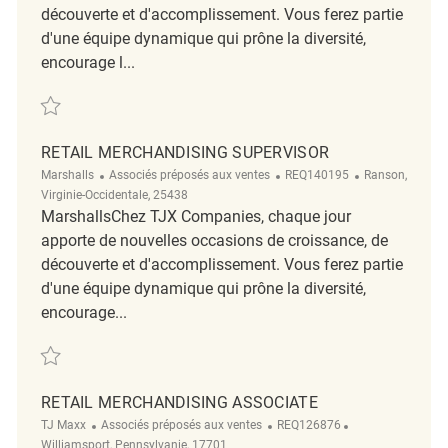
découverte et d'accomplissement. Vous ferez partie
d'une équipe dynamique qui prône la diversité,
encourage l...
Sauvegarder Merchandising Associate REQ127897
RETAIL MERCHANDISING SUPERVISOR
Catégorie
ReqId
Emplacement
Marshalls
Associés préposés aux ventes
REQ140195
Ranson,
Virginie-Occidentale, 25438
MarshallsChez TJX Companies, chaque jour
apporte de nouvelles occasions de croissance, de
découverte et d'accomplissement. Vous ferez partie
d'une équipe dynamique qui prône la diversité,
encourage...
Sauvegarder Retail Merchandising Supervisor REQ140195
RETAIL MERCHANDISING ASSOCIATE
Catégorie
ReqId
Emplacement
TJ Maxx
Associés préposés aux ventes
REQ126876
Williamsport, Pennsylvanie, 17701