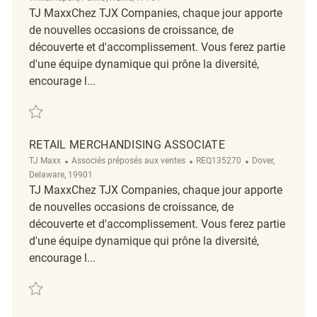
TJ MaxxChez TJX Companies, chaque jour apporte
de nouvelles occasions de croissance, de
découverte et d'accomplissement. Vous ferez partie
d'une équipe dynamique qui prône la diversité,
encourage l...
Sauvegarder RETAIL MERCHANDISING ASSOCIATE REQ126876
RETAIL MERCHANDISING ASSOCIATE
Catégorie
ReqId
Emplacement
TJ Maxx
Associés préposés aux ventes
REQ135270
Dover,
Delaware, 19901
TJ MaxxChez TJX Companies, chaque jour apporte
de nouvelles occasions de croissance, de
découverte et d'accomplissement. Vous ferez partie
d'une équipe dynamique qui prône la diversité,
encourage l...
Sauvegarder Retail Merchandising Associate REQ135270