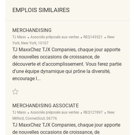
EMPLOIS SIMILAIRES
MERCHANDISING
Catégorie
ReqId
Emplacement
TJ Maxx
Associés préposés aux ventes
REQ143521
New
York, New York, 10107
TJ MaxxChez TJX Companies, chaque jour apporte
de nouvelles occasions de croissance, de
découverte et d'accomplissement. Vous ferez partie
d'une équipe dynamique qui prône la diversité,
encourage l...
Sauvegarder Merchandising REQ143521
MERCHANDISING ASSOCIATE
Catégorie
ReqId
Emplacement
TJ Maxx
Associés préposés aux ventes
REQ127897
New
Milford, Connecticut, 06776
TJ MaxxChez TJX Companies, chaque jour apporte
de nouvelles occasions de croissance, de