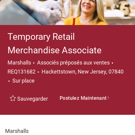
Temporary Retail
Merchandise Associate
Catégorie
Marshalls
Associés préposés aux ventes
Emplacement
REQ131682
Hackettstown, New Jersey, 07840
Sur place
Postulez Maintenant
Sauvegarder
Marshalls