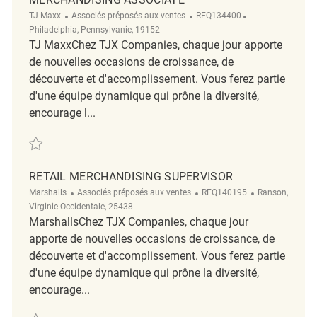
Catégorie
ReqId
Emplacement
TJ Maxx
Associés préposés aux ventes
REQ134400
Philadelphia, Pennsylvanie, 19152
TJ MaxxChez TJX Companies, chaque jour apporte
de nouvelles occasions de croissance, de
découverte et d'accomplissement. Vous ferez partie
d'une équipe dynamique qui prône la diversité,
encourage l...
Sauvegarder Merchandising Associate REQ134400
RETAIL MERCHANDISING SUPERVISOR
Catégorie
ReqId
Emplacement
Marshalls
Associés préposés aux ventes
REQ140195
Ranson,
Virginie-Occidentale, 25438
MarshallsChez TJX Companies, chaque jour
apporte de nouvelles occasions de croissance, de
découverte et d'accomplissement. Vous ferez partie
d'une équipe dynamique qui prône la diversité,
encourage...
Sauvegarder Retail Merchandising Supervisor REQ140195