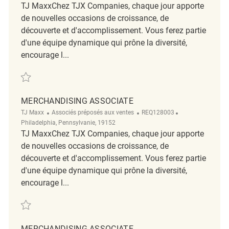
TJ MaxxChez TJX Companies, chaque jour apporte
de nouvelles occasions de croissance, de
découverte et d'accomplissement. Vous ferez partie
d'une équipe dynamique qui prône la diversité,
encourage l...
Sauvegarder Merchandising REQ143521
MERCHANDISING ASSOCIATE
Catégorie
ReqId
Emplacement
TJ Maxx
Associés préposés aux ventes
REQ128003
Philadelphia, Pennsylvanie, 19152
TJ MaxxChez TJX Companies, chaque jour apporte
de nouvelles occasions de croissance, de
découverte et d'accomplissement. Vous ferez partie
d'une équipe dynamique qui prône la diversité,
encourage l...
Sauvegarder Merchandising Associate REQ128003
MERCHANDISING ASSOCIATE