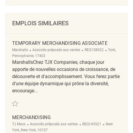
EMPLOIS SIMILAIRES
TEMPORARY MERCHANDISING ASSOCIATE
Catégorie
ReqId
Emplacement
Marshalls
Associés préposés aux ventes
REQ138022
York,
Pennsylvanie, 17402
MarshallsChez TJX Companies, chaque jour
apporte de nouvelles occasions de croissance, de
découverte et d'accomplissement. Vous ferez partie
d'une équipe dynamique qui prône la diversité,
encourage...
Sauvegarder Temporary Merchandising Associate REQ138022
MERCHANDISING
Catégorie
ReqId
Emplacement
TJ Maxx
Associés préposés aux ventes
REQ143521
New
York, New York, 10107