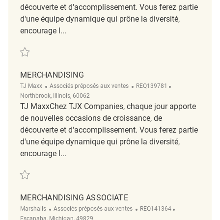
découverte et d'accomplissement. Vous ferez partie
d'une équipe dynamique qui prône la diversité,
encourage l...
Sauvegarder Merchandising REQ117293
MERCHANDISING
Catégorie
ReqId
Emplacement
TJ Maxx
Associés préposés aux ventes
REQ139781
Northbrook, Illinois, 60062
TJ MaxxChez TJX Companies, chaque jour apporte
de nouvelles occasions de croissance, de
découverte et d'accomplissement. Vous ferez partie
d'une équipe dynamique qui prône la diversité,
encourage l...
Sauvegarder Merchandising REQ139781
MERCHANDISING ASSOCIATE
Catégorie
ReqId
Emplacement
Marshalls
Associés préposés aux ventes
REQ141364
Escanaba, Michigan, 49829