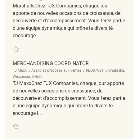
MarshallsChez TJX Companies, chaque jour
apporte de nouvelles occasions de croissance, de
découverte et d'accomplissement. Vous ferez partie
d'une équipe dynamique qui prône la diversité,
encourage...
Sauvegarder Merchandising Associate REQ141364
MERCHANDISING COORDINATOR
Catégorie
ReqId
Emplacement
TJ Maxx
Associés préposés aux ventes
REQ87681
Onalaska,
Wisconsin, 54650
TJ MaxxChez TJX Companies, chaque jour apporte
de nouvelles occasions de croissance, de
découverte et d'accomplissement. Vous ferez partie
d'une équipe dynamique qui prône la diversité,
encourage l...
Sauvegarder Merchandising Coordinator REQ87681