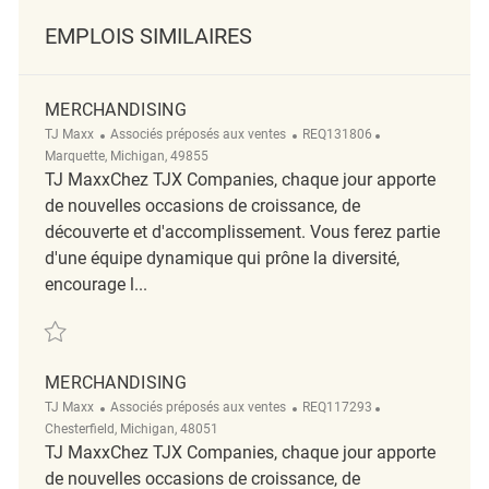
EMPLOIS SIMILAIRES
MERCHANDISING
Catégorie
ReqId
Emplacement
TJ Maxx
Associés préposés aux ventes
REQ131806
Marquette, Michigan, 49855
TJ MaxxChez TJX Companies, chaque jour apporte
de nouvelles occasions de croissance, de
découverte et d'accomplissement. Vous ferez partie
d'une équipe dynamique qui prône la diversité,
encourage l...
Sauvegarder Merchandising REQ131806
MERCHANDISING
Catégorie
ReqId
Emplacement
TJ Maxx
Associés préposés aux ventes
REQ117293
Chesterfield, Michigan, 48051
TJ MaxxChez TJX Companies, chaque jour apporte
de nouvelles occasions de croissance, de