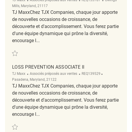
Mills, Maryland, 21117
TJ MaxxChez TJX Companies, chaque jour apporte
de nouvelles occasions de croissance, de
découverte et d'accomplissement. Vous ferez partie
d'une équipe dynamique qui prône la diversité,
encourage l...
Sauvegarder Retail Loss Prevention Associate II REQ133787
LOSS PREVENTION ASSOCIATE II
Catégorie
ReqId
Emplacement
TJ Maxx
Associés préposés aux ventes
REQ139529
Pasadena, Maryland, 21122
TJ MaxxChez TJX Companies, chaque jour apporte
de nouvelles occasions de croissance, de
découverte et d'accomplissement. Vous ferez partie
d'une équipe dynamique qui prône la diversité,
encourage l...
Sauvegarder Loss Prevention Associate II REQ139529