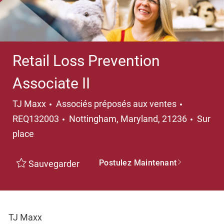
Retail Loss Prevention
Associate II
Catégorie
TJ Maxx
Associés préposés aux ventes
Emplacement
REQ132003
Nottingham, Maryland, 21236
Sur
place
Postulez Maintenant
Sauvegarder
TJ Maxx