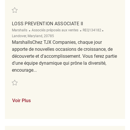
Sauvegarder Loss Prevention Associate II REQ139530
LOSS PREVENTION ASSOCIATE II
Catégorie
ReqId
Emplacement
Marshalls
Associés préposés aux ventes
REQ134182
Landover, Maryland, 20785
MarshallsChez TJX Companies, chaque jour
apporte de nouvelles occasions de croissance, de
découverte et d'accomplissement. Vous ferez partie
d'une équipe dynamique qui prône la diversité,
encourage...
Sauvegarder Loss Prevention Associate II REQ134182
Voir Plus