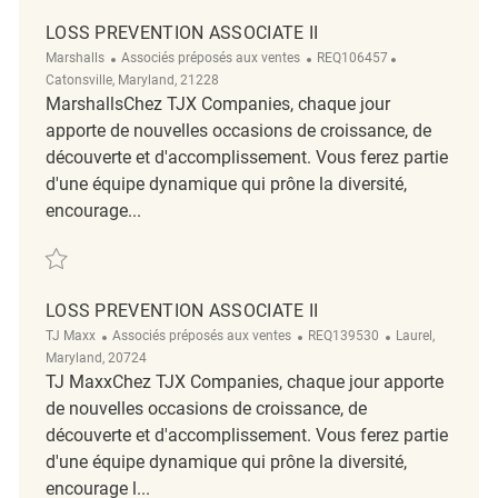
LOSS PREVENTION ASSOCIATE II
Catégorie
ReqId
Emplacement
Marshalls
Associés préposés aux ventes
REQ106457
Catonsville, Maryland, 21228
MarshallsChez TJX Companies, chaque jour
apporte de nouvelles occasions de croissance, de
découverte et d'accomplissement. Vous ferez partie
d'une équipe dynamique qui prône la diversité,
encourage...
Sauvegarder Loss Prevention Associate II REQ106457
LOSS PREVENTION ASSOCIATE II
Catégorie
ReqId
Emplacement
TJ Maxx
Associés préposés aux ventes
REQ139530
Laurel,
Maryland, 20724
TJ MaxxChez TJX Companies, chaque jour apporte
de nouvelles occasions de croissance, de
découverte et d'accomplissement. Vous ferez partie
d'une équipe dynamique qui prône la diversité,
encourage l...