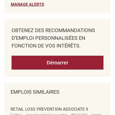
MANAGE ALERTS
OBTENEZ DES RECOMMANDATIONS
D’EMPLOI PERSONNALISÉES EN
FONCTION DE VOS INTÉRÊTS.
Démarrer
EMPLOIS SIMILAIRES
RETAIL LOSS PREVENTION ASSOCIATE II
Catégorie
ReqId
Emplacement
TJ Maxx
Associés préposés aux ventes
REQ133787
Owings