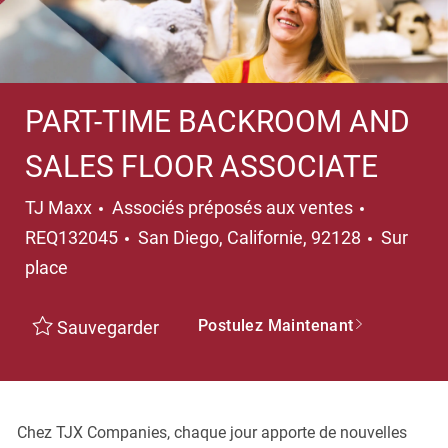
PART-TIME BACKROOM AND
SALES FLOOR ASSOCIATE
Catégorie
TJ Maxx
Associés préposés aux ventes
Emplacement
REQ132045
San Diego, Californie, 92128
Sur
place
Postulez Maintenant
Sauvegarder
Chez TJX Companies, chaque jour apporte de nouvelles