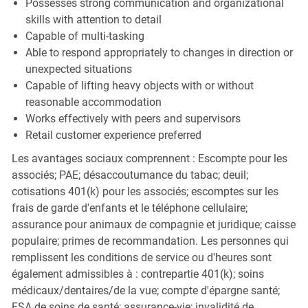
Possesses strong communication and organizational
skills with attention to detail
Capable of multi-tasking
Able to respond appropriately to changes in direction or
unexpected situations
Capable of lifting heavy objects with or without
reasonable accommodation
Works effectively with peers and supervisors
Retail customer experience preferred
Les avantages sociaux comprennent : Escompte pour les
associés; PAE; désaccoutumance du tabac; deuil;
cotisations 401(k) pour les associés; escomptes sur les
frais de garde d'enfants et le téléphone cellulaire;
assurance pour animaux de compagnie et juridique; caisse
populaire; primes de recommandation. Les personnes qui
remplissent les conditions de service ou d'heures sont
également admissibles à : contrepartie 401(k); soins
médicaux/dentaires/de la vue; compte d'épargne santé;
FSA de soins de santé; assurance-vie; invalidité de