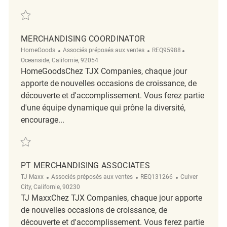
Sauvegarder Merchandising Associate REQ143820
MERCHANDISING COORDINATOR
Catégorie
ReqId
Emplacement
HomeGoods
Associés préposés aux ventes
REQ95988
Oceanside, Californie, 92054
HomeGoodsChez TJX Companies, chaque jour
apporte de nouvelles occasions de croissance, de
découverte et d'accomplissement. Vous ferez partie
d'une équipe dynamique qui prône la diversité,
encourage...
Sauvegarder Merchandising coordinator REQ95988
PT MERCHANDISING ASSOCIATES
Catégorie
ReqId
Emplacement
TJ Maxx
Associés préposés aux ventes
REQ131266
Culver
City, Californie, 90230
TJ MaxxChez TJX Companies, chaque jour apporte
de nouvelles occasions de croissance, de
découverte et d'accomplissement. Vous ferez partie