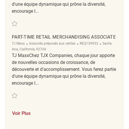
d'une équipe dynamique qui prône la diversité,
encourage l...
Sauvegarder PT Merchandising Associates REQ131266
PART-TIME RETAIL MERCHANDISING ASSOCIATE
Catégorie
ReqId
Emplacement
TJ Maxx
Associés préposés aux ventes
REQ139933
Santa
Ana, Californie, 92704
TJ MaxxChez TJX Companies, chaque jour apporte
de nouvelles occasions de croissance, de
découverte et d'accomplissement. Vous ferez partie
d'une équipe dynamique qui prône la diversité,
encourage l...
Sauvegarder Part-Time Retail Merchandising Associate REQ139933
Voir Plus