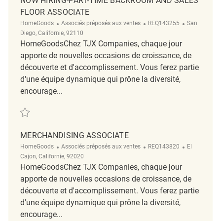
NOW HIRING-PART-TIME BACKROOM AND SALES
FLOOR ASSOCIATE
Catégorie
ReqId
Emplacemen
HomeGoods
Associés préposés aux ventes
REQ143255
San
Diego, Californie, 92110
HomeGoodsChez TJX Companies, chaque jour
apporte de nouvelles occasions de croissance, de
découverte et d'accomplissement. Vous ferez partie
d'une équipe dynamique qui prône la diversité,
encourage...
Sauvegarder Now Hiring-Part-Time Backroom and Sales Floor Associa
MERCHANDISING ASSOCIATE
Catégorie
ReqId
Emplacemen
HomeGoods
Associés préposés aux ventes
REQ143820
El
Cajon, Californie, 92020
HomeGoodsChez TJX Companies, chaque jour
apporte de nouvelles occasions de croissance, de
découverte et d'accomplissement. Vous ferez partie
d'une équipe dynamique qui prône la diversité,
encourage...