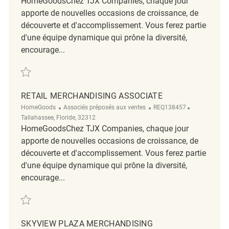
HomeGoodsChez TJX Companies, chaque jour
apporte de nouvelles occasions de croissance, de
découverte et d'accomplissement. Vous ferez partie
d'une équipe dynamique qui prône la diversité,
encourage...
Sauvegarder Retail Merchandising Coordinator REQ138449
RETAIL MERCHANDISING ASSOCIATE
Catégorie
ReqId
Emplacemen
HomeGoods
Associés préposés aux ventes
REQ138457
Tallahassee, Floride, 32312
HomeGoodsChez TJX Companies, chaque jour
apporte de nouvelles occasions de croissance, de
découverte et d'accomplissement. Vous ferez partie
d'une équipe dynamique qui prône la diversité,
encourage...
Sauvegarder Retail Merchandising Associate REQ138457
SKYVIEW PLAZA MERCHANDISING