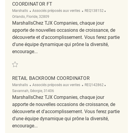
COORDINATOR FT
Catégorie
ReqId
Emplacement
Marshalls
Associés préposés aux ventes
REQ138152
Orlando, Floride, 32809
MarshallsChez TJX Companies, chaque jour
apporte de nouvelles occasions de croissance, de
découverte et d'accomplissement. Vous ferez partie
d'une équipe dynamique qui prône la diversité,
encourage...
Sauvegarder Skyview Plaza Merchandising Coordinator FT REQ138152
RETAIL BACKROOM COORDINATOR
Catégorie
ReqId
Emplacement
Marshalls
Associés préposés aux ventes
REQ142862
Savannah, Géorgie, 31406
MarshallsChez TJX Companies, chaque jour
apporte de nouvelles occasions de croissance, de
découverte et d'accomplissement. Vous ferez partie
d'une équipe dynamique qui prône la diversité,
encourage...