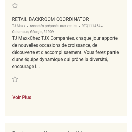
Sauvegarder Retail Backroom Coordinator REQ142862
RETAIL BACKROOM COORDINATOR
Catégorie
ReqId
Emplacement
TJ Maxx
Associés préposés aux ventes
REQ111454
Columbus, Géorgie, 31909
TJ MaxxChez TJX Companies, chaque jour apporte
de nouvelles occasions de croissance, de
découverte et d'accomplissement. Vous ferez partie
d'une équipe dynamique qui prône la diversité,
encourage l...
Sauvegarder Retail Backroom Coordinator REQ111454
Voir Plus