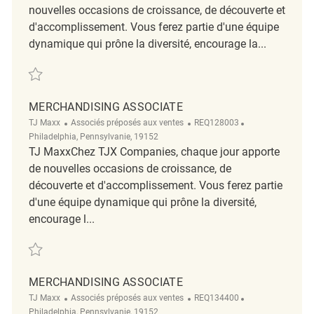
nouvelles occasions de croissance, de découverte et
d'accomplissement. Vous ferez partie d'une équipe
dynamique qui prône la diversité, encourage la...
Sauvegarder Merchandise Processing Coordinator Gerrard Square REQ
MERCHANDISING ASSOCIATE
Catégorie
ReqId
Emplacement
TJ Maxx
Associés préposés aux ventes
REQ128003
Philadelphia, Pennsylvanie, 19152
TJ MaxxChez TJX Companies, chaque jour apporte
de nouvelles occasions de croissance, de
découverte et d'accomplissement. Vous ferez partie
d'une équipe dynamique qui prône la diversité,
encourage l...
Sauvegarder Merchandising Associate REQ128003
MERCHANDISING ASSOCIATE
Catégorie
ReqId
Emplacement
TJ Maxx
Associés préposés aux ventes
REQ134400
Philadelphia, Pennsylvanie, 19152