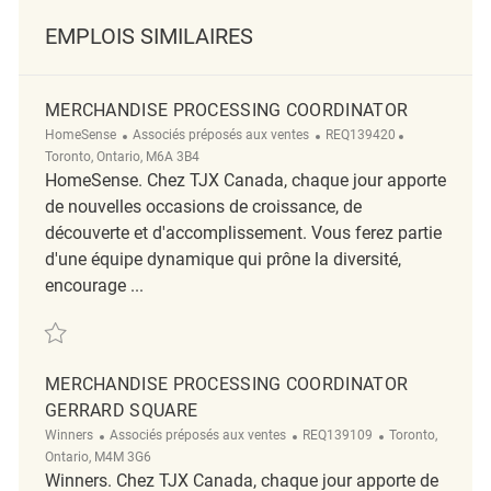
EMPLOIS SIMILAIRES
MERCHANDISE PROCESSING COORDINATOR
Catégorie
ReqId
Emplacement
HomeSense
Associés préposés aux ventes
REQ139420
Toronto, Ontario, M6A 3B4
HomeSense. Chez TJX Canada, chaque jour apporte
de nouvelles occasions de croissance, de
découverte et d'accomplissement. Vous ferez partie
d'une équipe dynamique qui prône la diversité,
encourage ...
Sauvegarder Merchandise Processing Coordinator REQ139420
MERCHANDISE PROCESSING COORDINATOR
GERRARD SQUARE
Catégorie
ReqId
Emplacement
Winners
Associés préposés aux ventes
REQ139109
Toronto,
Ontario, M4M 3G6
Winners. Chez TJX Canada, chaque jour apporte de