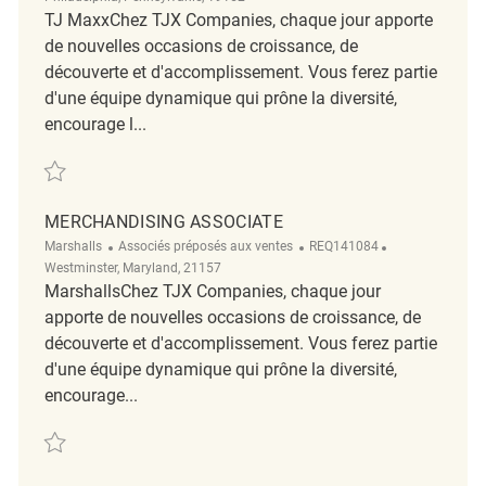
TJ MaxxChez TJX Companies, chaque jour apporte
de nouvelles occasions de croissance, de
découverte et d'accomplissement. Vous ferez partie
d'une équipe dynamique qui prône la diversité,
encourage l...
Sauvegarder Merchandising Associate REQ134400
MERCHANDISING ASSOCIATE
Catégorie
ReqId
Emplacement
Marshalls
Associés préposés aux ventes
REQ141084
Westminster, Maryland, 21157
MarshallsChez TJX Companies, chaque jour
apporte de nouvelles occasions de croissance, de
découverte et d'accomplissement. Vous ferez partie
d'une équipe dynamique qui prône la diversité,
encourage...
Sauvegarder Merchandising Associate REQ141084