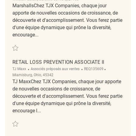
MarshallsChez TJX Companies, chaque jour
apporte de nouvelles occasions de croissance, de
découverte et d'accomplissement. Vous ferez partie
d'une équipe dynamique qui prône la diversité,
encourage...
Sauvegarder loss prevention associate REQ142726
RETAIL LOSS PREVENTION ASSOCIATE II
Catégorie
ReqId
Emplacement
TJ Maxx
Associés préposés aux ventes
REQ135609
Miamisburg, Ohio, 45342
TJ MaxxChez TJX Companies, chaque jour apporte
de nouvelles occasions de croissance, de
découverte et d'accomplissement. Vous ferez partie
d'une équipe dynamique qui prône la diversité,
encourage l...
Sauvegarder Retail Loss Prevention Associate II REQ135609