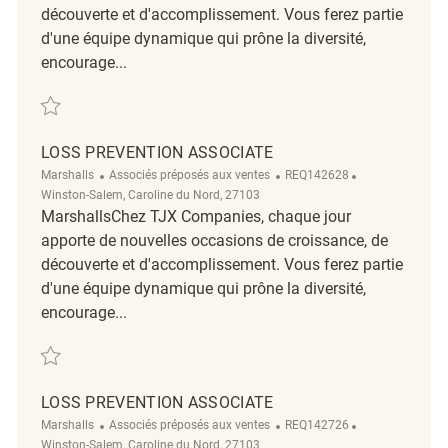
découverte et d'accomplissement. Vous ferez partie
d'une équipe dynamique qui prône la diversité,
encourage...
Sauvegarder Loss Prevention Associate II REQ139976
LOSS PREVENTION ASSOCIATE
Catégorie
ReqId
Emplacement
Marshalls
Associés préposés aux ventes
REQ142628
Winston-Salem, Caroline du Nord, 27103
MarshallsChez TJX Companies, chaque jour
apporte de nouvelles occasions de croissance, de
découverte et d'accomplissement. Vous ferez partie
d'une équipe dynamique qui prône la diversité,
encourage...
Sauvegarder loss prevention associate REQ142628
LOSS PREVENTION ASSOCIATE
Catégorie
ReqId
Emplacement
Marshalls
Associés préposés aux ventes
REQ142726
Winston-Salem, Caroline du Nord, 27103