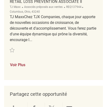
RETAIL LOSS PREVENTION ASSOCIATE II
Catégorie
ReqId
Emplacement
TJ Maxx
Associés préposés aux ventes
REQ137944
Columbus, Ohio, 43240
TJ MaxxChez TJX Companies, chaque jour apporte
de nouvelles occasions de croissance, de
découverte et d'accomplissement. Vous ferez partie
d'une équipe dynamique qui prône la diversité,
encourage l...
Sauvegarder Retail Loss Prevention Associate II REQ137944
Voir Plus
Partagez cette opportunité