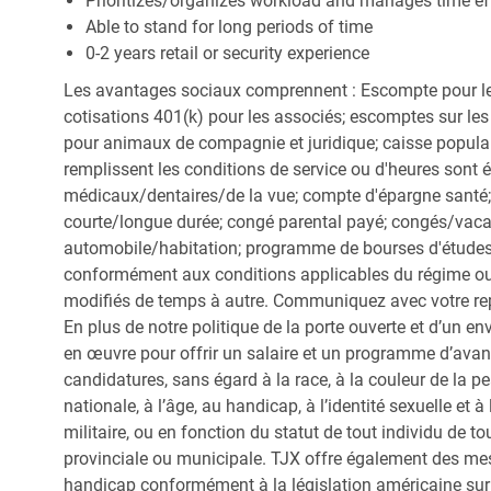
Prioritizes/organizes workload and manages time eff
Able to stand for long periods of time
0-2 years retail or security experience
Les avantages sociaux comprennent : Escompte pour le
cotisations 401(k) pour les associés; escomptes sur les 
pour animaux de compagnie et juridique; caisse popula
remplissent les conditions de service ou d'heures sont 
médicaux/dentaires/de la vue; compte d'épargne santé; 
courte/longue durée; congé parental payé; congés/vac
automobile/habitation; programme de bourses d'études;
conformément aux conditions applicables du régime ou d
modifiés de temps à autre. Communiquez avec votre re
En plus de notre politique de la porte ouverte et d’un e
en œuvre pour offrir un salaire et un programme d’avan
candidatures, sans égard à la race, à la couleur de la peau
nationale, à l’âge, au handicap, à l’identité sexuelle et à l
militaire, ou en fonction du statut de tout individu de to
provinciale ou municipale. TJX offre également des me
handicap conformément à la législation américaine sur l