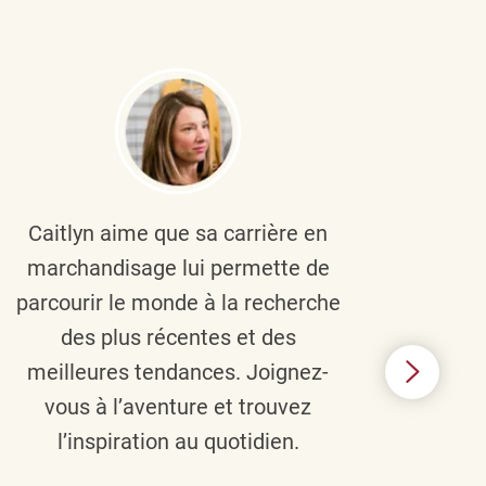
Caitlyn aime que sa carrière en
Brau
marchandisage lui permette de
le
parcourir le monde à la recherche
diver
des plus récentes et des
un 
meilleures tendances. Joignez-
TJX,
vous à l’aventure et trouvez
élé
l’inspiration au quotidien.
C’e
nou