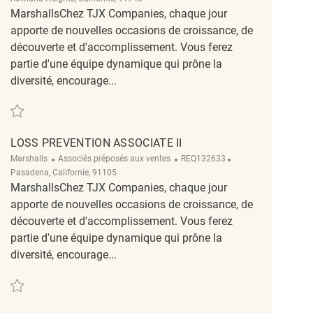
MarshallsChez TJX Companies, chaque jour
apporte de nouvelles occasions de croissance, de
découverte et d'accomplissement. Vous ferez
partie d'une équipe dynamique qui prône la
diversité, encourage...
Sauvegarder Loss Prevention Associate II REQ121434
LOSS PREVENTION ASSOCIATE II
Catégorie
ReqId
Emplacement
Marshalls
Associés préposés aux ventes
REQ132633
Pasadena, Californie, 91105
MarshallsChez TJX Companies, chaque jour
apporte de nouvelles occasions de croissance, de
découverte et d'accomplissement. Vous ferez
partie d'une équipe dynamique qui prône la
diversité, encourage...
Sauvegarder Loss Prevention Associate II REQ132633