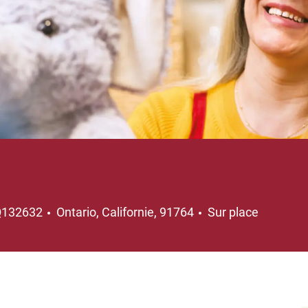
Emplacement
Q132632
Ontario, Californie, 91764
Sur place