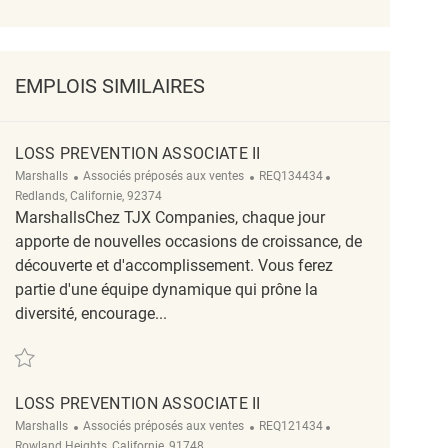
EMPLOIS SIMILAIRES
LOSS PREVENTION ASSOCIATE II
Catégorie
ReqId
Emplacement
Marshalls
Associés préposés aux ventes
REQ134434
Redlands, Californie, 92374
MarshallsChez TJX Companies, chaque jour
apporte de nouvelles occasions de croissance, de
découverte et d'accomplissement. Vous ferez
partie d'une équipe dynamique qui prône la
diversité, encourage...
Sauvegarder Loss Prevention Associate II REQ134434
LOSS PREVENTION ASSOCIATE II
Catégorie
ReqId
Emplacement
Marshalls
Associés préposés aux ventes
REQ121434
Rowland Heights, Californie, 91748