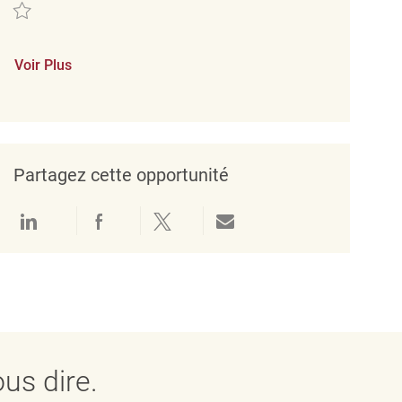
Sauvegarder Loss Prevention Associate II REQ142480
Voir Plus
Partagez cette opportunité
Partager via LinkedIn
Partager via Facebook
Partager via twitter
Partager par e-mail
us dire.