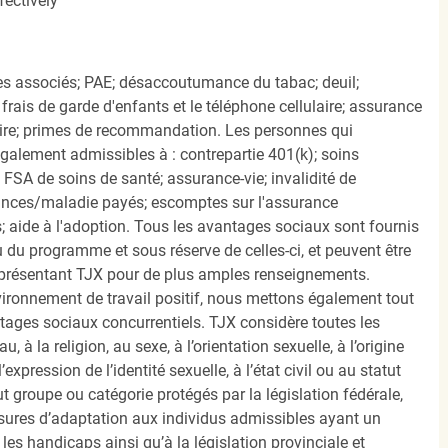
ectively
s associés; PAE; désaccoutumance du tabac; deuil;
frais de garde d'enfants et le téléphone cellulaire; assurance
ire; primes de recommandation. Les personnes qui
également admissibles à : contrepartie 401(k); soins
FSA de soins de santé; assurance-vie; invalidité de
ances/maladie payés; escomptes sur l'assurance
 aide à l'adoption. Tous les avantages sociaux sont fournis
u programme et sous réserve de celles-ci, et peuvent être
présentant TJX pour de plus amples renseignements.
nvironnement de travail positif, nous mettons également tout
tages sociaux concurrentiels. TJX considère toutes les
, à la religion, au sexe, à l’orientation sexuelle, à l’origine
’expression de l’identité sexuelle, à l’état civil ou au statut
ut groupe ou catégorie protégés par la législation fédérale,
sures d’adaptation aux individus admissibles ayant un
es handicaps ainsi qu’à la législation provinciale et