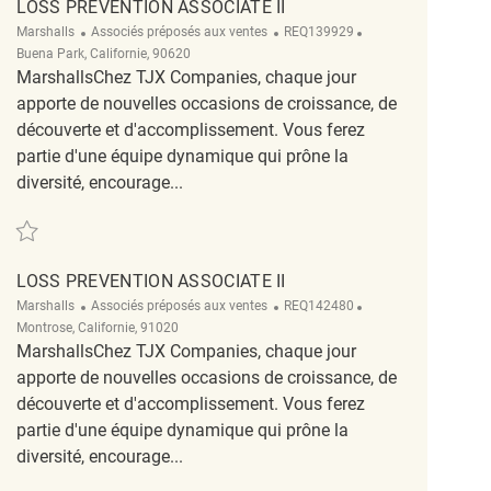
LOSS PREVENTION ASSOCIATE II
Catégorie
ReqId
Emplacement
Marshalls
Associés préposés aux ventes
REQ139929
Buena Park, Californie, 90620
MarshallsChez TJX Companies, chaque jour
apporte de nouvelles occasions de croissance, de
découverte et d'accomplissement. Vous ferez
partie d'une équipe dynamique qui prône la
diversité, encourage...
Sauvegarder Loss Prevention Associate II REQ139929
LOSS PREVENTION ASSOCIATE II
Catégorie
ReqId
Emplacement
Marshalls
Associés préposés aux ventes
REQ142480
Montrose, Californie, 91020
MarshallsChez TJX Companies, chaque jour
apporte de nouvelles occasions de croissance, de
découverte et d'accomplissement. Vous ferez
partie d'une équipe dynamique qui prône la
diversité, encourage...