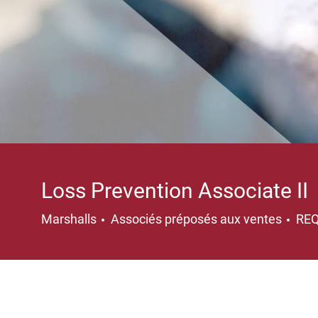
Loss Prevention Associate II
Catégorie
Marshalls
Associés préposés aux ventes
RE