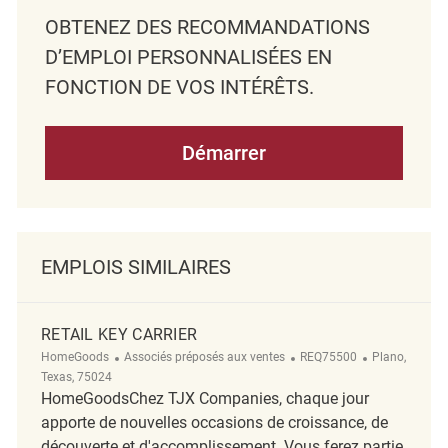
OBTENEZ DES RECOMMANDATIONS
D’EMPLOI PERSONNALISÉES EN
FONCTION DE VOS INTÉRÊTS.
Démarrer
EMPLOIS SIMILAIRES
RETAIL KEY CARRIER
Catégorie
ReqId
Emplacement
HomeGoods
Associés préposés aux ventes
REQ75500
Plano,
Texas, 75024
HomeGoodsChez TJX Companies, chaque jour
apporte de nouvelles occasions de croissance, de
découverte et d'accomplissement. Vous ferez partie