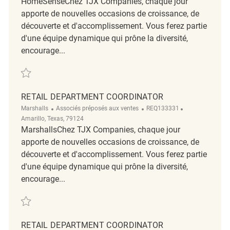
HomeSenseChez TJX Companies, chaque jour
apporte de nouvelles occasions de croissance, de
découverte et d'accomplissement. Vous ferez partie
d'une équipe dynamique qui prône la diversité,
encourage...
Sauvegarder Retail Key Carrier REQ132881
RETAIL DEPARTMENT COORDINATOR
Catégorie
ReqId
Emplacement
Marshalls
Associés préposés aux ventes
REQ133331
Amarillo, Texas, 79124
MarshallsChez TJX Companies, chaque jour
apporte de nouvelles occasions de croissance, de
découverte et d'accomplissement. Vous ferez partie
d'une équipe dynamique qui prône la diversité,
encourage...
Sauvegarder retail department coordinator REQ133331
RETAIL DEPARTMENT COORDINATOR