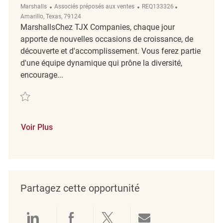
Catégorie
ReqId
Emplacement
Marshalls
Associés préposés aux ventes
REQ133326
Amarillo, Texas, 79124
MarshallsChez TJX Companies, chaque jour
apporte de nouvelles occasions de croissance, de
découverte et d'accomplissement. Vous ferez partie
d'une équipe dynamique qui prône la diversité,
encourage...
Sauvegarder Retail Department Coordinator REQ133326
Voir Plus
Partagez cette opportunité