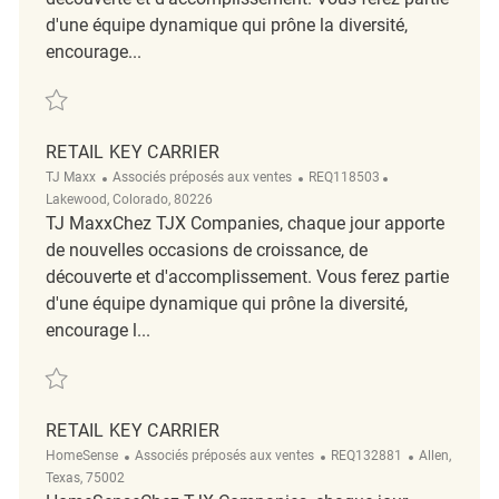
d'une équipe dynamique qui prône la diversité,
encourage...
Sauvegarder Retail Key Carrier REQ75500
RETAIL KEY CARRIER
Catégorie
ReqId
Emplacement
TJ Maxx
Associés préposés aux ventes
REQ118503
Lakewood, Colorado, 80226
TJ MaxxChez TJX Companies, chaque jour apporte
de nouvelles occasions de croissance, de
découverte et d'accomplissement. Vous ferez partie
d'une équipe dynamique qui prône la diversité,
encourage l...
Sauvegarder Retail Key Carrier REQ118503
RETAIL KEY CARRIER
Catégorie
ReqId
Emplacemen
HomeSense
Associés préposés aux ventes
REQ132881
Allen,
Texas, 75002